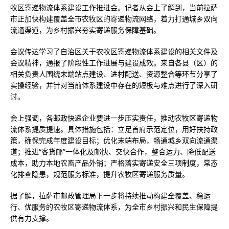
牧区寄递物流体系建设工作推进会。记者从会上了解到，当前拉萨
市正加快构建覆盖全市农牧区的寄递物流网络，着力打通城乡双向
流通渠道，为乡村振兴夯实寄递服务保障基础。
会议传达学习了自治区关于农牧区寄递物流体系建设的相关文件及
会议精神，通报了阶段性工作进展与建设成效。来自各县（区）的
相关负责人围绕末端站点建设、进村配送、资源整合等环节分享了
实操经验，并针对当前体系建设中存在的短板与难点进行了深入研
讨。
会上强调，各邮政快递企业要进一步压实责任，推动农牧区寄递物
流体系提质提速。具体措施包括：立足首府示范定位，用好扶持政
策，确保完成年度建设目标；优化末端布局，畅通城乡双向流通渠
道；推进“客货邮”一体化及邮快、交快合作，整合运力、降低配送
成本，助力本地农畜产品外销；严格落实寄递安全三项制度，常态
化排查隐患，规范服务标准，提升农牧区寄递服务质量。
据了解，拉萨市邮政管理局下一步将持续推动构建全覆盖、稳运
行、优服务的农牧区寄递物流体系，为全市乡村振兴和民生保障提
供有力支撑。