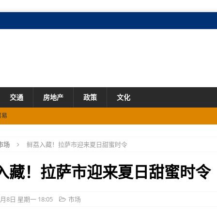
交通
房地产
政策
文化
贸易
%
市场
市场
鲜荔入藏！拉萨市迎来夏日甜蜜时令
入藏！拉萨市迎来夏日甜蜜时令
6月8日 星期一 18:05
市场