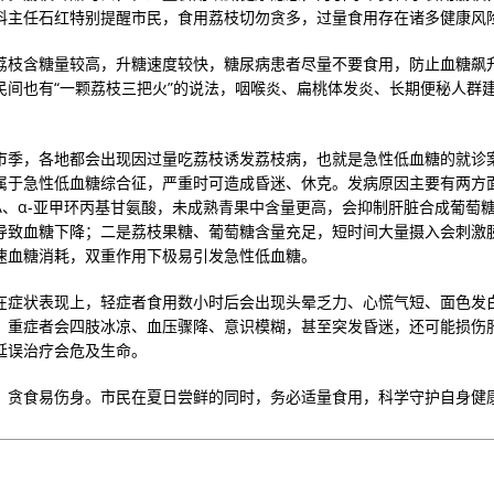
科主任石红特别提醒市民，食用荔枝切勿贪多，过量食用存在诸多健康风
荔枝含糖量较高，升糖速度较快，糖尿病患者尽量不要食用，防止血糖飙
民间也有“一颗荔枝三把火”的说法，咽喉炎、扁桃体发炎、长期便秘人群
。
市季，各地都会出现因过量吃荔枝诱发荔枝病，也就是急性低血糖的就诊
属于急性低血糖综合征，严重时可造成昏迷、休克。发病原因主要有两方
A、α-亚甲环丙基甘氨酸，未成熟青果中含量更高，会抑制肝脏合成葡萄
导致血糖下降；二是荔枝果糖、葡萄糖含量充足，短时间大量摄入会刺激
速血糖消耗，双重作用下极易引发急性低血糖。
在症状表现上，轻症者食用数小时后会出现头晕乏力、心慌气短、面色发
；重症者会四肢冰凉、血压骤降、意识模糊，甚至突发昏迷，还可能损伤
延误治疗会危及生命。
，贪食易伤身。市民在夏日尝鲜的同时，务必适量食用，科学守护自身健