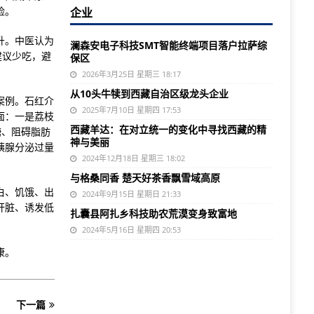
险。
企业
升。中医认为
澜森安电子科技SMT智能终端项目落户拉萨综
建议少吃，避
保区
2026年3月25日 星期三 18:17
从10头牛犊到西藏自治区级龙头企业
案例。石红介
2025年7月10日 星期四 17:53
面：一是荔枝
西藏羊达：在对立统一的变化中寻找西藏的精
糖、阻碍脂肪
神与美丽
胰腺分泌过量
2024年12月18日 星期三 18:02
与格桑同香 楚天好茶香飘雪域高原
白、饥饿、出
2024年9月15日 星期日 21:33
肝脏、诱发低
扎囊县阿扎乡科技助农荒漠变身致富地
2024年5月16日 星期四 20:53
康。
下一篇