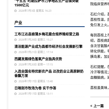
“十五五”时期拉萨市力争地区生产总值突破
院临床营养
1500亿元
2026年7月3日 星期五 16:23
石红介绍，
荔枝性温，
产业
免引发上火
工布江达县娘蒲乡梅花鹿合规养殖经营之路
每到荔枝上
2026年7月29日 星期三 15:27
绍，荔枝病
含次甘氨酸
清洁能源产业成为昌都市经济社会发展新引擎
转化供能，
2026年7月21日 星期二 17:14
胰岛素，加
西藏发展绿色氢氧产业独具优势
2026年7月20日 星期一 17:15
石红提醒，
入选全国名特优新农产品 达孜奶业让高原鲜奶
冷汗等情况
香飘万里
血糖脑病，
2026年7月17日 星期五 13:40
荔枝虽美味
日喀则市牧场为卷 实干作答
2026年7月17日 星期五 13:11
上一篇