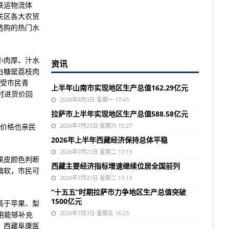
联运物流体
关区各大农贸
选购的热门水
小肉厚、汁水
资讯
白糖罂荔枝肉
深受市民青
上半年山南市实现地区生产总值162.29亿元
时进货价回
2026年8月3日 星期一 17:43
拉萨市上半年实现地区生产总值588.58亿元
，价格也亲民
2026年7月25日 星期六 15:27
2026年上半年西藏经济保持总体平稳
2026年7月21日 星期二 17:13
果皮颜色判断
西藏主要经济指标增速继续位居全国前列
偏软，市民可
2026年7月21日 星期二 17:13
“十五五”时期拉萨市力争地区生产总值突破
1500亿元
，高于苹果、梨
2026年7月3日 星期五 16:23
用能够补充
，西藏阜康医