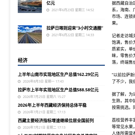
亿元
据西藏自治
系，海南、
2021年6月23日 星期三 14:52
市场、连锁
果。
拉萨日喀则迎来“3小时交通圈”
2021年6月22日 星期二 14:33
记者走访城
饱满，售价
质紧实，单
睐，零售价
经济
落，终端售
上半年山南市实现地区生产总值162.29亿元
“以前拉萨
了不少，我
2026年8月3日 星期一 17:43
拉萨市上半年实现地区生产总值588.58亿元
据了解，为
2026年7月25日 星期六 15:27
生熟，其中
2026年上半年西藏经济保持总体平稳
按需挑选。
2026年7月21日 星期二 17:13
荔枝营养丰
西藏主要经济指标增速继续位居全国前列
等常见水果
2026年7月21日 星期二 17:13
人体所需营