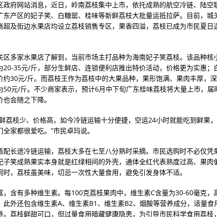
区政府网站消息，近日，岭南荔枝集中上市，依托成熟的航空冷链、陆空
广东产区的妃子笑、白糖罂、桂味等新鲜荔枝大批量运抵拉萨。目前，城
商超及街边水果店均设立荔枝销售专区，果香四溢，荔枝已成为市民夏日
关区多家水果店了解到，当前市场主打品种为海南妃子笑荔枝。该品种核
为20-35元/斤，部分生鲜店、连锁便利店推出特价活动，价格更为实惠；
价约30元/斤。而荔枝王作为荔枝中的大果品种，果形饱满、果肉丰厚，
为50元/斤。不少商家表示，预计6月中下旬广东桂味荔枝将大量上市，届
价也会随之下降。
新鲜荔枝少、价格高，如今冷链运输十分便捷，空运24小时就能吃到鲜果
们全家都很爱吃。”市民卓玛说。
适配长途冷链运输，荔枝大多在七至八分熟时采摘。市民选购时不必仅凭
妃子笑成熟果实本身就是红绿相间的外壳，通体全红代表熟度过高、果肉
同时，荔枝虽美味，切忌一次性大量食用，避免引发身体不适。
富，含有多种维生素。每100克荔枝果肉中，维生素C含量为30-60毫克
，此外还包含维生素A、维生素B1、维生素B2、烟酸等营养成分，适量食
养。荔枝鲜甜可口，但过量食用暗藏健康隐患，为引导市民科学食用荔枝