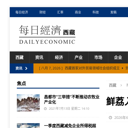
每日经济
财经
汇率
商业
科技
发稿
西藏
资讯
经济
产业
市场
企业
[ 八月 7, 2026 ]
西藏首家对外贸易领域社会组织成立
资讯
[ 八月 5, 2026 ]
上半年西藏特色产品出口额同比增长18.7
焦点
西藏
[ 八月 7, 2026 ]
山南市抢占高原低空经济新赛道
市场
昌都市“三举措”不断推动农牧业
鲜荔
产业化
2021年7月13日 星期二 14:10
2026年
一季度西藏减免企业所得税超