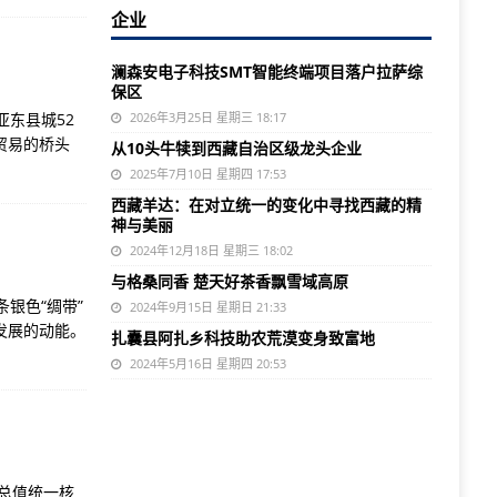
企业
澜森安电子科技SMT智能终端项目落户拉萨综
保区
东县城52
2026年3月25日 星期三 18:17
贸易的桥头
从10头牛犊到西藏自治区级龙头企业
2025年7月10日 星期四 17:53
西藏羊达：在对立统一的变化中寻找西藏的精
神与美丽
2024年12月18日 星期三 18:02
与格桑同香 楚天好茶香飘雪域高原
银色“绸带”
2024年9月15日 星期日 21:33
发展的动能。
扎囊县阿扎乡科技助农荒漠变身致富地
2024年5月16日 星期四 20:53
总值统一核