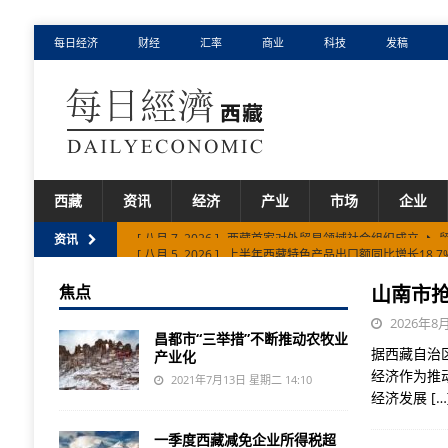
每日经济
财经
汇率
商业
科技
发稿
西藏
资讯
经济
产业
市场
企业
[ 八月 5, 2026 ]
上半年西藏特色产品出口额同比增长18.7
资讯
[ 八月 7, 2026 ]
山南市抢占高原低空经济新赛道
市场
焦点
山南市
[ 八月 7, 2026 ]
西藏首家对外贸易领域社会组织成立
2026年8月
昌都市“三举措”不断推动农牧业
据西藏自治
产业化
经济作为推
2021年7月13日 星期二 14:10
经济发展
[…
一季度西藏减免企业所得税超