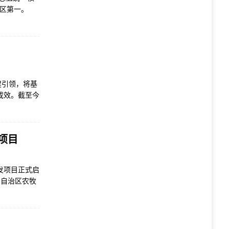
全区第一。
建引领，将基
成效。截至今
项目
发项目正式启
由自治区农牧