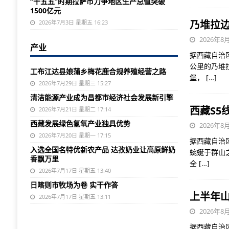
“十五五”时期拉萨市力争地区生产总值突破
1500亿元
乃堆拉
2026年7月3日 星期五 16:23
2026年8月
产业
据西藏自治
公里的乃堆
工布江达县娘蒲乡梅花鹿合规养殖经营之路
堡，
[…]
2026年7月29日 星期三 15:27
清洁能源产业成为昌都市经济社会发展新引擎
西藏S5
2026年7月21日 星期二 17:14
西藏发展绿色氢氧产业独具优势
2026年8月
2026年7月20日 星期一 17:15
据西藏自治
入选全国名特优新农产品 达孜奶业让高原鲜奶
蜿蜒于群山
香飘万里
全
[…]
2026年7月17日 星期五 13:40
日喀则市牧场为卷 实干作答
上半年山
2026年7月17日 星期五 13:11
2026年8月
据西藏自治