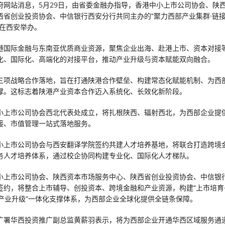
府网站消息，5月29日，由省委金融办指导，香港中小上市公司协会、陕
西省创业投资协会、中信银行西安分行共同主办的“聚力西部产业集群·链
”在西安举办。
港国际金融与东南亚优质商业资源，聚焦企业出海、赴港上市、资本对接
化、国际化、高端化的对接平台，推动产业升级与资本赋能双向融合。
三项战略合作落地，旨在打通陕港合作壁垒、构建常态化赋能机制、为西
撑。这标志着陕港产业资本合作迈入系统化、长效化新阶段。
小上市公司协会西北代表处成立，将扎根陕西、辐射西北，为西部企业提
接、市值管理一站式落地服务。
小上市公司协会与西安翻译学院签约共建人才培养基地，将联合打造跨境
务人才培养体系，通过校企协同构建专业化、国际化人才梯队。
小上市公司协会、陕西资本市场服务中心、陕西省创业投资协会、中信银
签约，将整合上市辅导、创投资本、跨境金融和产业资源，构建“上市培育
+产业升级”一体化支撑体系，为西部企业全球化提供全链条保障。
广署华西投资推广副总监黄薪羽表示，将为西部企业开通华西区域服务通