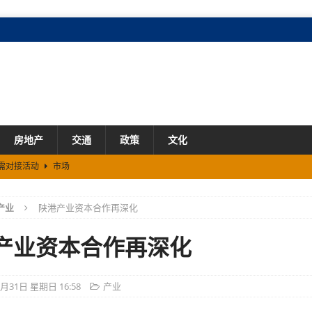
房地产
交通
政策
文化
供需对接活动
市场
场
产业
陕港产业资本合作再深化
市场
9%
市场
产业资本合作再深化
业
5月31日 星期日 16:58
产业