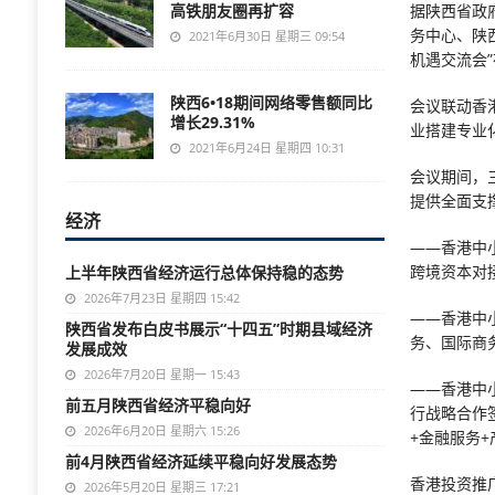
高铁朋友圈再扩容
据陕西省政
务中心、陕
2021年6月30日 星期三 09:54
机遇交流会
陕西6•18期间网络零售额同比
会议联动香
增长29.31%
业搭建专业
2021年6月24日 星期四 10:31
会议期间，
提供全面支
经济
——香港中
跨境资本对
上半年陕西省经济运行总体保持稳的态势
2026年7月23日 星期四 15:42
——香港中
陕西省发布白皮书展示“十四五”时期县域经济
务、国际商
发展成效
2026年7月20日 星期一 15:43
——香港中
前五月陕西省经济平稳向好
行战略合作
2026年6月20日 星期六 15:26
+金融服务
前4月陕西省经济延续平稳向好发展态势
香港投资推
2026年5月20日 星期三 17:21