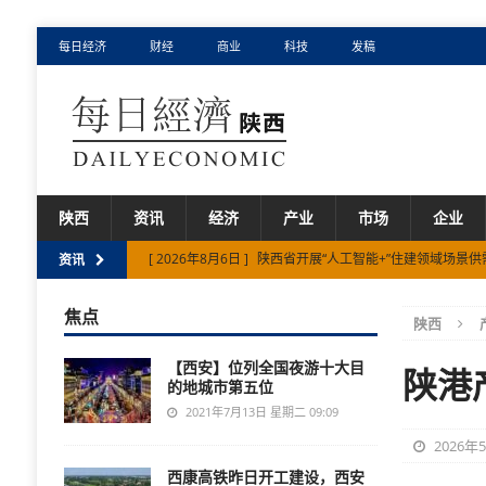
每日经济
财经
商业
科技
发稿
陕西
资讯
经济
产业
市场
企业
[ 2026年8月6日 ]
陕西省开展“人工智能+”住建领域场景
资讯
[ 2026年8月5日 ]
上半年陕西省投资结构持续优化
市
焦点
陕西
[ 2026年8月5日 ]
宝鸡市上半年新增经营主体1.37万余户
【西安】位列全国夜游十大目
[ 2026年8月7日 ]
宝鸡市上半年农产品出口额同比增长73.
陕港
的地城市第五位
[ 2026年8月7日 ]
上半年陕西省规上工业运行平稳
产
2021年7月13日 星期二 09:09
2026年
西康高铁昨日开工建设，西安