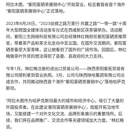
阿拉木图，“紫阳富硒茶展销中心”开始营业，标志着我省首个海外
“紫阳富硒茶展销中心”正式落地。
2023年8月28日，“2023丝绸之路万里行·共赢之路”“一带一路”十周
年大型跨国全媒体活动发车仪式在西咸新区茯茶镇举办。活动期
间，紫阳三生网络科技有限公司总经理林红梅担任紫阳富硒茶推荐
官，带着茶产品和茶文化走向中亚五国。在国外交流期间，紫阳富
硒茶备受大家青睐，这让她看到了国外的广阔市场。回国后，林红
梅做茶叶外贸的想法得到了县委、县政府的大力支持。
今年1月，林红梅注册的进出口贸易公司——陕西茶阳紫拓贸易有
限公司顺利拿到营业执照。3月，公司与陕西陕哈集团有限公司达
成合作，共同推动陕西首个海外“紫阳富硒茶展销中心”落地哈萨克
斯坦。
“阿拉木图作为哈萨克斯坦最大的城市和经济中心，吸引了大量的
外国投资者。在此建设‘紫阳富硒茶展销中心’，既能开拓当地市
场，又能搭建一个对外文化交流、品牌形象展示的重要场所。后
续，我们将在品牌推广、交流合作等关键领域加大力度。”林红梅
说。