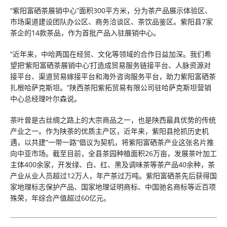
“紫阳富硒茶展销中心”面积300平方米，分为茶产品展示体验区、
市场渠道建设团队办公区、商务洽谈区、茶饮品鉴区。紫阳县7家
茶企的14款茶品，作为首批产品入驻展销中心。
“近年来，中哈两国在经贸、文化等领域的合作日益加深。我们希
望把‘紫阳富硒茶展销中心’打造成贸易服务链接平台、人脉资源对
接平台、渠道贸易嫁接平台和海外咨询服务平台，助力紫阳富硒茶
扎根哈萨克斯坦。”陕西茶阳紫拓贸易有限公司驻哈萨克斯坦营销
中心总经理叶尔森说。
茶叶曾是古丝绸之路上的大宗商品之一，也是陕西最具优势的传统
产业之一。作为陕茶的优质主产区，近年来，紫阳县抢抓历史机
遇，以共建“一带一路”倡议为契机，将紫阳富硒茶产业这张名片推
向中亚市场。截至目前，全县茶园种植面积26万亩，发展茶叶加工
主体400余家，开发绿、白、红、黑及调味茶等茶产品40余种，茶
产业从业人员超过12万人，年产茶过万吨。紫阳富硒茶先后获得国
家地理标志保护产品、国家地理证明商标、中国驰名商标等近百项
殊荣，年综合产值超过60亿元。