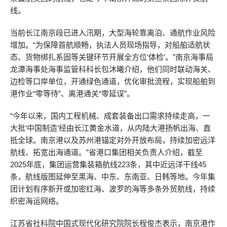
线。
当前长江南京段已进入汛期，大型海轮靠离泊、通航作业风险
增加。“为保障首航顺畅，执法人员现场指导，对船舶适航状
态、货物绑扎系固等关键环节开展全方位‘体检’。”南京海事局
龙潭海事处海事监管科科长包沐曦介绍，他们同时联动海关、
边检等口岸单位，开通绿色通道，优化审批流程，实现船舶到
港作业“零等待”、离港通关“零延误”。
“今年以来，国内工程机械、成套装备出口需求持续走高，一
大批‘中国制造’经由长江黄金水道，从内陆大港扬帆出海、直
抵全球。南京港以及苏州港锚定对外开放布局，持续加密远洋
航线、拓宽出海通道。”省港口集团相关负责人介绍，截至
2025年底，集团运营集装箱航线223条，其中近远洋干线45
条，航线版图延伸至黑海、中东、东南亚、日韩等地。今年集
团计划有序新开或加密红海、波罗的海等多条外贸航线，持续
织密海运网络。
江苏省社科院中国式现代化研究院院长程俊杰表示，南京港作