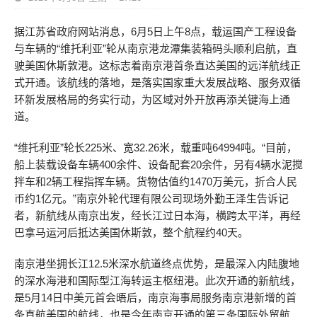
据江苏省政府网站消息，6月5日上午8点，载运国产工程设备
与车辆的“维托利亚”轮从南京港龙潭集装箱码头顺利启航，直
驶美国休斯敦港。这标志着南京港首条直达美国的远洋航线正
式开通。该航线的落地，是落实国家重大发展战略、服务双循
环新发展格局的务实行动，为区域对外开放再添关键海上通
道。
“维托利亚”轮长225米、宽32.26米，载重吨64994吨。“目前，
船上装载设备车辆400余件、设备配套20余件，另有4辆水泥搅
拌车和2辆工程指挥车辆。货物估值约1470万美元，折合人民
币约1亿元。”南京外轮代理有限公司现场外勤王泽生告诉记
者，新航线从南京出发，经长江过日本海，横跨太平洋，再经
巴拿马运河后抵达美国休斯敦，整个航程约40天。
南京港坐拥长江12.5米深水航道终点优势，是最深入内陆腹地
的深水海港和国际型江海转运主枢纽港。此次开通的新航线，
是5月14日中美元首会晤后，南京海事局服务南京港新增的首
条直航美国的航线，也是今年南京开通的第三条国际外贸航