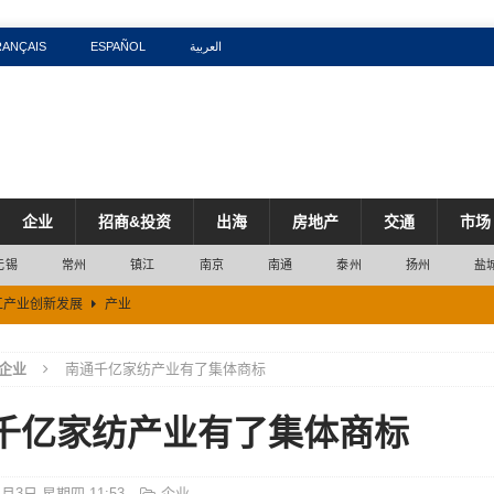
RANÇAIS
ESPAÑOL
العربية
企业
招商&投资
出海
房地产
交通
市场
无锡
常州
镇江
南京
南通
泰州
扬州
盐
工产业创新发展
产业
近四成流向算力细分赛道
产业
企业
南通千亿家纺产业有了集体商标
五成
市场
千亿家纺产业有了集体商标
区
市场
% 较2025年同期高出3.5个百分点
市场
4月3日 星期四 11:53
企业