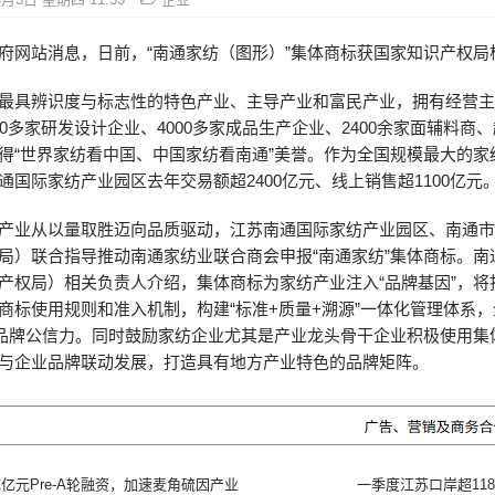
府网站消息，日前，“南通家纺（图形）”集体商标获国家知识产权局
最具辨识度与标志性的特色产业、主导产业和富民产业，拥有经营主
00多家研发设计企业、4000多家成品生产企业、2400余家面辅料商
得“世界家纺看中国、中国家纺看南通”美誉。作为全国规模最大的家
通国际家纺产业园区去年交易额超2400亿元、线上销售超1100亿元
产业从以量取胜迈向品质驱动，江苏南通国际家纺产业园区、南通
局）联合指导推动南通家纺业联合商会申报“南通家纺”集体商标。南
产权局）相关负责人介绍，集体商标为家纺产业注入“品牌基因”，将
商标使用规则和准入机制，构建“标准+质量+溯源”一体化管理体系
”品牌公信力。同时鼓励家纺企业尤其是产业龙头骨干企业积极使用集
与企业品牌联动发展，打造具有地方产业特色的品牌矩阵。
亿元Pre-A轮融资，加速麦角硫因产业
一季度江苏口岸超11