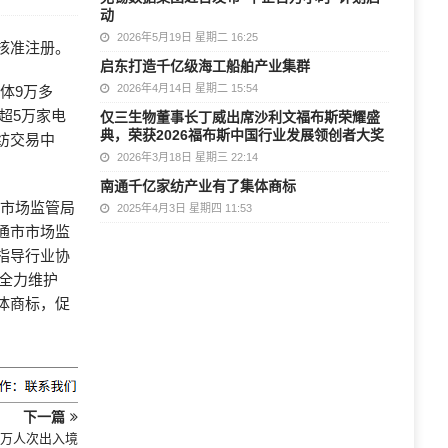
动
2026年5月19日 星期二 16:25
核准注册。
启东打造千亿级海工船舶产业集群
2026年4月14日 星期二 15:54
体9万多
、超5万家电
仅三生物董事长丁威出席沙利文福布斯荣耀盛
典，荣获2026福布斯中国行业发展领创者大奖
纺交易中
2026年3月18日 星期三 22:14
。
南通千亿家纺产业有了集体商标
市市场监管局
2025年4月3日 星期四 11:53
通市市场监
指导行业协
，全力维护
体商标，促
下一篇
8万人次出入境