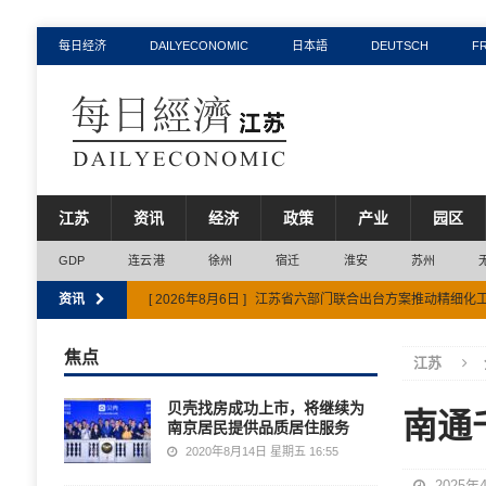
每日经济
DAILYECONOMIC
日本語
DEUTSCH
F
江苏
资讯
经济
政策
产业
园区
GDP
连云港
徐州
宿迁
淮安
苏州
资讯
[ 2026年8月6日 ]
江苏省六部门联合出台方案推动精细化
[ 2026年8月6日 ]
前7月江苏省AI领域融资超243亿元，
焦点
江苏
[ 2026年8月3日 ]
江苏省水资源税收入上半年同比增长超
贝壳找房成功上市，将继续为
南通
[ 2026年7月31日 ]
连云港市获评全国信用体系建设示范
南京居民提供品质居住服务
[ 2026年8月7日 ]
江苏省上半年省重大项目投资完成率58.8
2020年8月14日 星期五 16:55
2025年