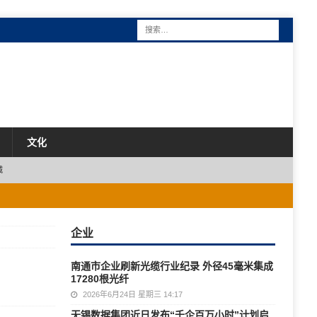
文化
城
企业
南通市企业刷新光缆行业纪录 外径45毫米集成
17280根光纤
2026年6月24日 星期三 14:17
无锡数据集团近日发布“千企百万小时”计划启