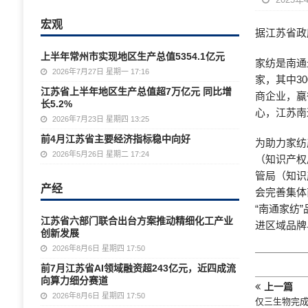
宏观
据江苏省政
上半年常州市实现地区生产总值5354.1亿元
家纺是南通
2026年7月27日 星期一 17:16
家，其中3
江苏省上半年地区生产总值超7万亿元 同比增
商企业，赢
长5.2%
心，江苏南
2026年7月23日 星期四 13:25
前4月江苏省主要经济指标稳中向好
为助力家纺
2026年5月26日 星期二 17:24
（知识产权
管局（知识
产经
会完善集体
“南通家纺
江苏省六部门联合出台方案推动精细化工产业
进区域品牌
创新发展
2026年8月6日 星期四 17:50
前7月江苏省AI领域融资超243亿元，近四成流
向算力细分赛道
上一篇
2026年8月6日 星期四 17:50
仅三生物完成