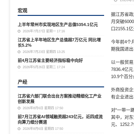
宏观
据江苏省政
月突破600
上半年常州市实现地区生产总值5354.1亿元
口2155.1
2026年7月27日 星期一 17:16
江苏省上半年地区生产总值超7万亿元 同比增
今年前4个
长5.2%
期我国进出
2026年7月23日 星期四 13:25
前4月江苏省主要经济指标稳中向好
以一般贸易
2026年5月26日 星期二 17:24
7836.4
10.9个百
产经
外商投资企业
江苏省六部门联合出台方案推动精细化工产业
有企业进出口
创新发展
2026年8月6日 星期四 17:50
对“一带一路
前7月江苏省AI领域融资超243亿元，近四成流
其中，对东盟
向算力细分赛道
元、1252.
2026年8月6日 星期四 17:50