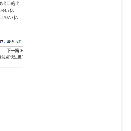
全省出口的比
4.7亿
707.7亿
下一篇
试点“快进键”