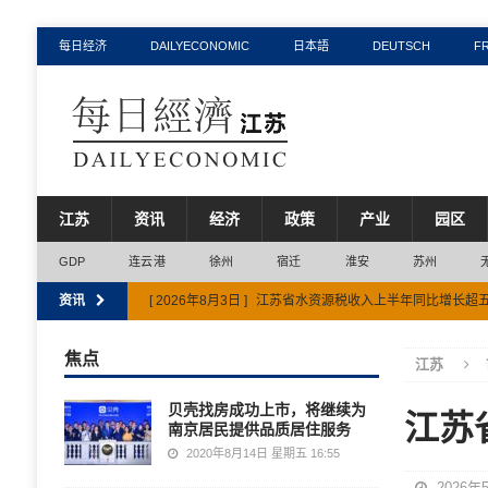
每日经济
DAILYECONOMIC
日本語
DEUTSCH
F
江苏
资讯
经济
政策
产业
园区
GDP
连云港
徐州
宿迁
淮安
苏州
资讯
[ 2026年8月3日 ]
江苏省水资源税收入上半年同比增长超
[ 2026年7月31日 ]
连云港市获评全国信用体系建设示范
焦点
江苏
[ 2026年8月7日 ]
江苏省上半年省重大项目投资完成率58.8
贝壳找房成功上市，将继续为
江苏
[ 2026年8月6日 ]
江苏省六部门联合出台方案推动精细化
南京居民提供品质居住服务
[ 2026年8月6日 ]
前7月江苏省AI领域融资超243亿元，
2020年8月14日 星期五 16:55
2026年