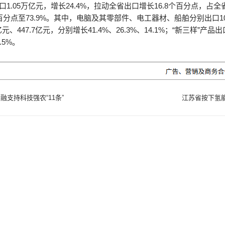
口1.05万亿元，增长24.4%，拉动全省出口增长16.8个百分点，占
百分点至73.9%。其中，电脑及其零部件、电工器材、船舶分别出口108
亿元、447.7亿元，分别增长41.4%、26.3%、14.1%；“新三样”产品出口
.5%。
融支持科技强农“11条”
江苏省按下氢能