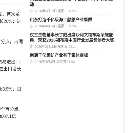
动
2026年5月19日 星期二 16:25
元，首次单
启东打造千亿级海工船舶产业集群
长20%；进
2026年4月14日 星期二 15:54
仅三生物董事长丁威出席沙利文福布斯荣耀盛
典，荣获2026福布斯中国行业发展领创者大奖
百分点，占同
2026年3月18日 星期三 22:14
南通千亿家纺产业有了集体商标
贸易进出口
2025年4月3日 星期四 11:53
省进出口增长
8.9%；国
.9个百分点。
07.1亿