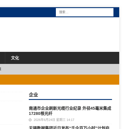
文化
城
企业
南通市企业刷新光缆行业纪录 外径45毫米集成
17280根光纤
2026年6月24日 星期三 14:17
无锡数据集团近日发布“千企百万小时”计划启