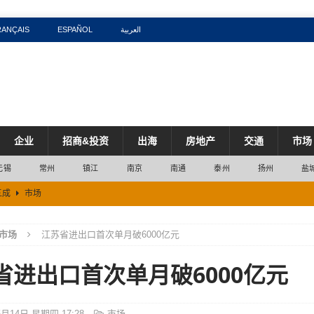
RANÇAIS
ESPAÑOL
العربية
企业
招商&投资
出海
房地产
交通
市场
无锡
常州
镇江
南京
南通
泰州
扬州
盐
五成
市场
区
市场
市场
江苏省进出口首次单月破6000亿元
% 较2025年同期高出3.5个百分点
市场
省进出口首次单月破6000亿元
工产业创新发展
产业
近四成流向算力细分赛道
产业
5月14日 星期四 17:28
市场