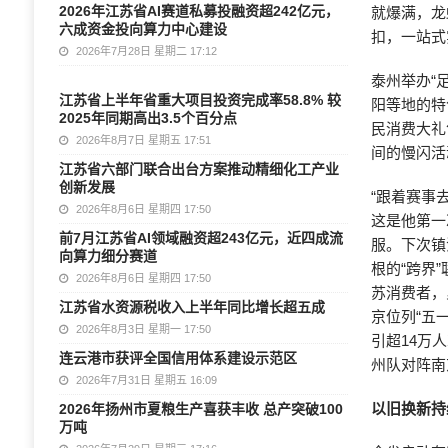
2026年江苏省AI赛道私募投融资超242亿元，
就爆满，龙
六成资金投向算力中心建设
扣，一站式
2026年7月28日 星期二 17:12
泰州举办“
江苏省上半年省重大项目投资完成率58.8% 较
阳等地的特
2025年同期高出3.5个百分点
民消费大礼
2026年8月7日 星期五 17:51
间的慢闪活
江苏省六部门联合出台方案推动精细化工产业
创新发展
“跟着赛事
2026年8月6日 星期四 17:50
这是他第一
前7月江苏省AI领域融资超243亿元，近四成流
服。下次镇
向算力细分赛道
根的“跨界
2026年8月6日 星期四 17:50
苏消费者，
江苏省水资源税收入上半年同比增长超五成
京位列“五
2026年8月3日 星期一 17:50
引超14万
连云港市获评全国信用体系建设示范区
州队对阵南
2026年7月31日 星期五 16:09
以旧换新持
2026年扬州市夏粮生产喜获丰收 总产突破100
万吨