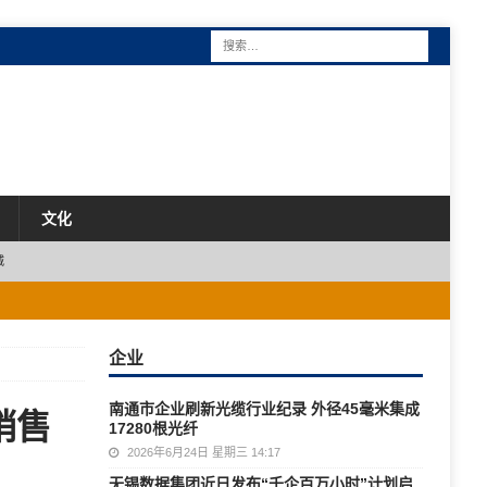
文化
城
企业
南通市企业刷新光缆行业纪录 外径45毫米集成
销售
17280根光纤
2026年6月24日 星期三 14:17
无锡数据集团近日发布“千企百万小时”计划启