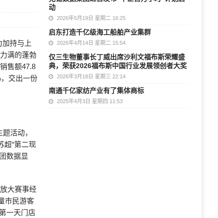
动
2026年5月19日 星期二 16:25
启东打造千亿级海工船舶产业集群
力加持与上
2026年4月14日 星期二 15:54
活力满的蓬勃
仅三生物董事长丁威出席沙利文福布斯荣耀盛
典，荣获2026福布斯中国行业发展领创者大奖
售额47.8
2026年3月18日 星期三 22:14
%，交出一份
南通千亿家纺产业有了集体商标
2025年4月3日 星期四 11:53
主题活动，
苏超“第二现
美团数据显
，放大赛事经
量市民游客
期第一天门店