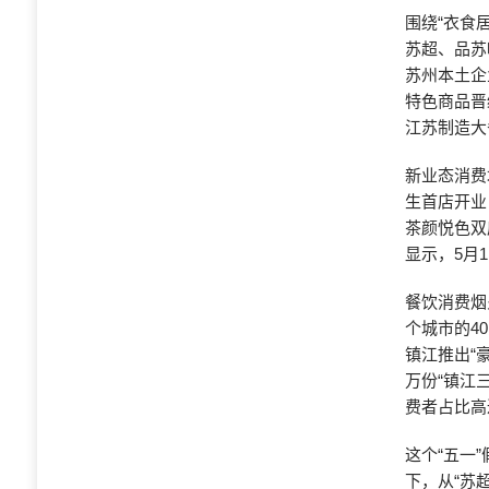
围绕“衣食
苏超、品苏
苏州本土企
特色商品晋
江苏制造大
新业态消费
生首店开业
茶颜悦色双
显示，5月1
餐饮消费烟
个城市的4
镇江推出“
万份“镇江
费者占比高
这个“五一
下，从“苏