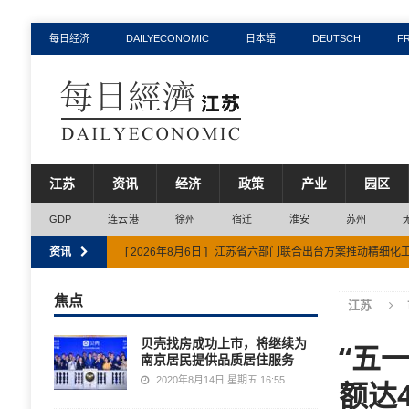
每日经济
DAILYECONOMIC
日本語
DEUTSCH
F
江苏
资讯
经济
政策
产业
园区
GDP
连云港
徐州
宿迁
淮安
苏州
资讯
[ 2026年8月6日 ]
江苏省六部门联合出台方案推动精细化
[ 2026年8月6日 ]
前7月江苏省AI领域融资超243亿元，
焦点
江苏
[ 2026年8月3日 ]
江苏省水资源税收入上半年同比增长超
贝壳找房成功上市，将继续为
“五
[ 2026年7月31日 ]
连云港市获评全国信用体系建设示范
南京居民提供品质居住服务
[ 2026年8月7日 ]
江苏省上半年省重大项目投资完成率58.8
2020年8月14日 星期五 16:55
额达4