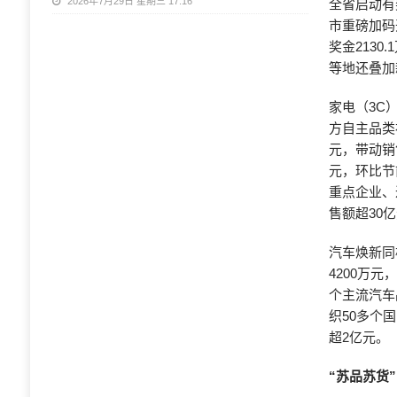
2026年7月29日 星期三 17:16
全省启动有
市重磅加码
奖金213
等地还叠加
家电（3C
方自主品类
元，带动销
元，环比节
重点企业、
售额超30
汽车焕新同
4200万
个主流汽车
织50多个
超2亿元。
“苏品苏货