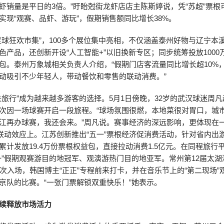
虾销量是平日的3倍。”盱眙尅街龙虾店店主陈斯婷说，凭“苏超”票根
实现“观赛、品虾、游玩”，假期销售额同比增长38%。
足球狂欢市集”，100多个展位集中亮相，不仅涵盖泰州好物与辽宁本
色产品，还创新开设“人工智能+”以旧换新专区；同步统筹投放1000万
包。泰州万象城相关负责人介绍，“假期门店客流量同比增长超10%
动吸引不少年轻人，带动餐饮和零售的联动消费。”
去旅行”成为越来越多游客的选择。5月1日傍晚，32岁的武汉球迷周
次因一场球赛开启一段旅程。“球场氛围很燃，本地菜很对胃口，城
江再办球赛，我还会来。”周凡说。赛事经济的深远影响，更体现在
”联动效应上。江苏创新推出“五一”票根经济促消费活动，针对省内出
累计发放19.4万份票根权益包，直接拉动消费1.5亿元。在同程旅行
一”假期观赛游目的地冠军、观演游热门目的地亚军。常州第12届太
人次入场，韩国博主“正正”专程前来打卡，并在音乐节上的“第二现场”观
京队的比赛。“一张门票解锁双重快乐！”她表示。
续释放市场活力