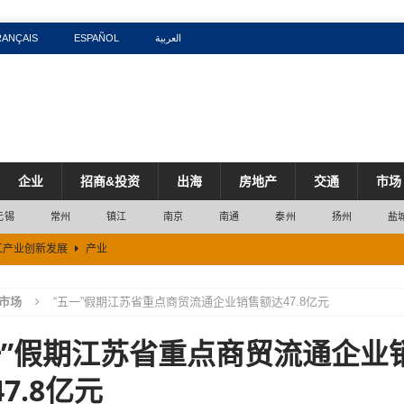
RANÇAIS
ESPAÑOL
العربية
企业
招商&投资
出海
房地产
交通
市场
无锡
常州
镇江
南京
南通
泰州
扬州
盐
工产业创新发展
产业
近四成流向算力细分赛道
产业
市场
“五一”假期江苏省重点商贸流通企业销售额达47.8亿元
五成
市场
一”假期江苏省重点商贸流通企业
区
市场
% 较2025年同期高出3.5个百分点
市场
7.8亿元