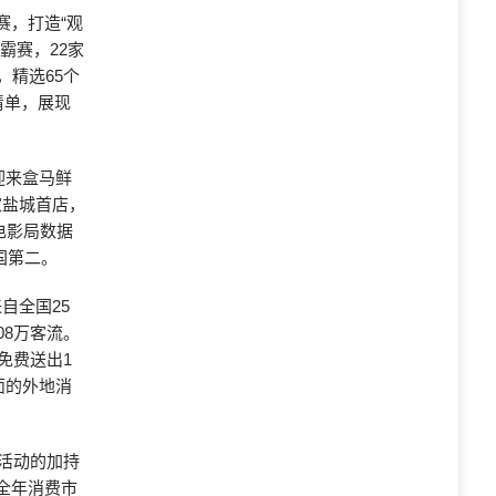
赛，打造“观
霸赛，22家
，精选65个
清单，展现
迎来盒马鲜
家盐城首店，
电影局数据
全国第二。
自全国25
08万客流。
免费送出1
面的外地消
费活动的加持
全年消费市