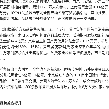
奖发票活动，成为激发消费活力的重要抓手。南京、无锡、苏州三
开展即时抽奖活动，累计117.3万人次参与，上传发票金额10.86亿
0.1万元。10个非试点城市节前全部启动省级有奖发票活动，其中淮安
新能源汽车、品牌家电等额外奖品，惠民覆盖面进一步拓宽。
）以旧换新扩容商品销售火爆。“五一”节前，我省实施全国首个消费
补贴政策，家电以旧换新扩容商品热度大增。活动期间发放政府补贴金
售金额14.4亿元；其中自主扩围产品使用补贴金额2581.9万元，带动
前分别增长169%、161%。第五届“苏新消费·家电家装嘉年华”活动组
近万家门店联合推出套购优惠、免费家电检测等增值服务，节日期
亿元。
样释放出巨大潜力。全省汽车购新和以旧换新分别申请补贴资金110
元，分别拉动销售5亿元、6亿元。南京成功举办的2026南京国际车博会
品牌、近千款车型亮相，参观人流量达22.6万人次，成交金额约12
国内外汽车品牌、300余款车型开展大型车展，吸引超8万人次进馆，
”品牌效应提升