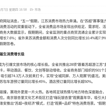
5月7日 星期四 16:58
市场
府网站消息，“五一”假期，江苏消费市场热力奔涌。在“苏超”赛事强
消费活动的双重驱动下，全省消费品市场呈现出供给足、需求旺、
商务大数据显示，假期期间，全省监测的重点商贸流通企业累计实现销
增长7.6%；省外来苏消费金额和消费人次分别同比增长10.4%和7.9
假期答卷。
催生消费增长极
事成为引爆文旅市场的核心增长极。全省共推出28项“跟着苏超游江苏”
卡，带动酒店、餐饮、文创等联动增收。全省商务部门组织的501个
，吸引超74.3万人次前来打卡，实现“全城同屏、万人观赛”的盛况。
苏包车游预订量同比增长45%，酒店预订量同比增长超50%。
碰撞，赛场外更是一片火热。各地将足球热情与地方特色深度融合
应。南京银杏里文化艺术街区打造“嗨玩银杏里”观赛嘉年华，吸引大
淮安推出“苏超+夜经济”模式，打造“观赛+品虾”特色消费场景。“假