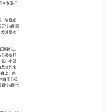
可享专属折
溪、陕西咸
元“苏超”惠
，尤其是夜
凡赶到镇江。
市节奏也舒
一张小小票
游及省外来
平台上，南
湖湾音乐节吸
看“苏超”常