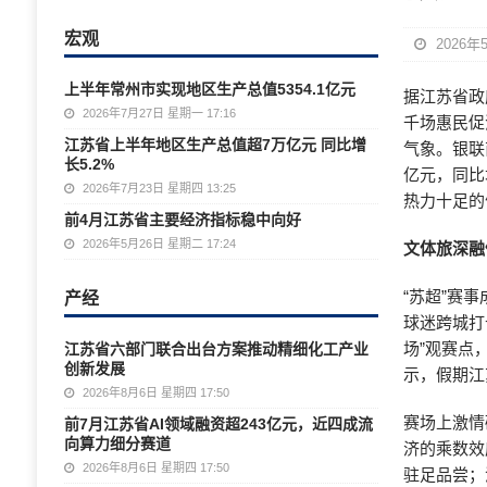
宏观
2026年
上半年常州市实现地区生产总值5354.1亿元
据江苏省政
2026年7月27日 星期一 17:16
千场惠民促
江苏省上半年地区生产总值超7万亿元 同比增
气象。银联
长5.2%
亿元，同比
2026年7月23日 星期四 13:25
热力十足的
前4月江苏省主要经济指标稳中向好
2026年5月26日 星期二 17:24
文体旅深融
产经
“苏超”赛
球迷跨城打
场”观赛点
江苏省六部门联合出台方案推动精细化工产业
创新发展
示，假期江
2026年8月6日 星期四 17:50
赛场上激情
前7月江苏省AI领域融资超243亿元，近四成流
向算力细分赛道
济的乘数效
2026年8月6日 星期四 17:50
驻足品尝；