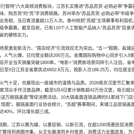
居行智特”六大高频消费板块，江苏扎实推进“苏品苏货·必购必带”争霸
味、购苏货”的“苏”字消费链路。苏州举办“苏品苏货·必购必带”市级争
业亮相，当日客流量超11万人次。泰州抢抓“苏超”主场赛事有利契机
级争霸赛。截至目前，已有110个人工智能产品纳入“苏品苏货”目录
省的硬核实力。
场景激发新活力，“首店经济”引流效应尤为突出。“五一”假期，盐城
，人气火爆，日均营业额达200万元。金鹰国际购物中心同步引入9
店开业当天销量突破1800单。“电影+”消费新场景同样引人注目。省
日至5日江苏全省票房达6602.8万元，观影人次188.25万，均位居
火气十足，也展现出一座城市的温情与品质。2026南京汉堡节汇聚来
0家顶尖手作汉堡品牌，截至5月4日累计销售超43万份汉堡，吸引超1
豪送万碗锅盖面”等促消费活动，10大锅盖面连锁品牌的51家线下门店
三怪面”。据锅盖面行业协会统计，“苏超”赛事期间，来镇江品尝锅盖
达40%，环比增长超三成。
”假期，江苏以赛为媒、以惠促销、以新引流，在超1200场惠民促消
超”赛场到商圈市集，从文化展演到乡村夜游，消费活力全面迸发，为