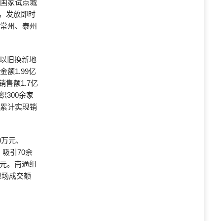
个国家试点城
元，发放即时
、常州、泰州
品以旧换新地
额1.99亿
销售额1.7亿
织300余家
间累计实现销
0万元、
，吸引70余
亿元。南通组
现场成交额