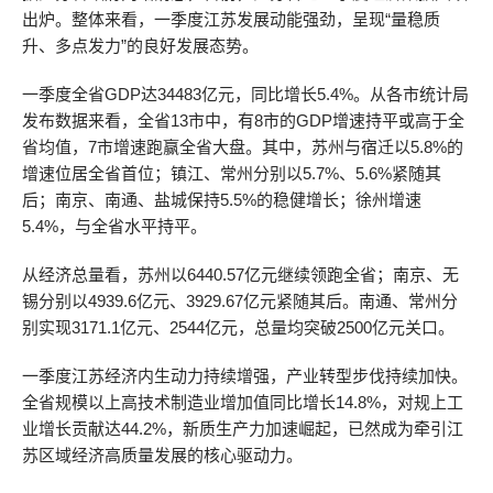
出炉。整体来看，一季度江苏发展动能强劲，呈现“量稳质
升、多点发力”的良好发展态势。
一季度全省GDP达34483亿元，同比增长5.4%。从各市统计局
发布数据来看，全省13市中，有8市的GDP增速持平或高于全
省均值，7市增速跑赢全省大盘。其中，苏州与宿迁以5.8%的
增速位居全省首位；镇江、常州分别以5.7%、5.6%紧随其
后；南京、南通、盐城保持5.5%的稳健增长；徐州增速
5.4%，与全省水平持平。
从经济总量看，苏州以6440.57亿元继续领跑全省；南京、无
锡分别以4939.6亿元、3929.67亿元紧随其后。南通、常州分
别实现3171.1亿元、2544亿元，总量均突破2500亿元关口。
一季度江苏经济内生动力持续增强，产业转型步伐持续加快。
全省规模以上高技术制造业增加值同比增长14.8%，对规上工
业增长贡献达44.2%，新质生产力加速崛起，已然成为牵引江
苏区域经济高质量发展的核心驱动力。