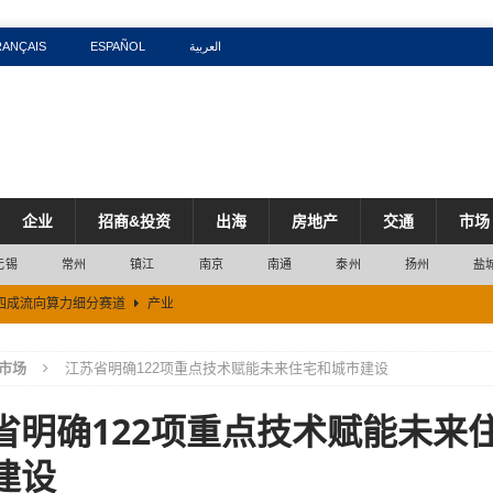
RANÇAIS
ESPAÑOL
العربية
企业
招商&投资
出海
房地产
交通
市场
无锡
常州
镇江
南京
南通
泰州
扬州
盐
近四成流向算力细分赛道
产业
五成
市场
市场
江苏省明确122项重点技术赋能未来住宅和城市建设
区
市场
省明确122项重点技术赋能未来
突破100万吨
市场
工产业创新发展
产业
建设