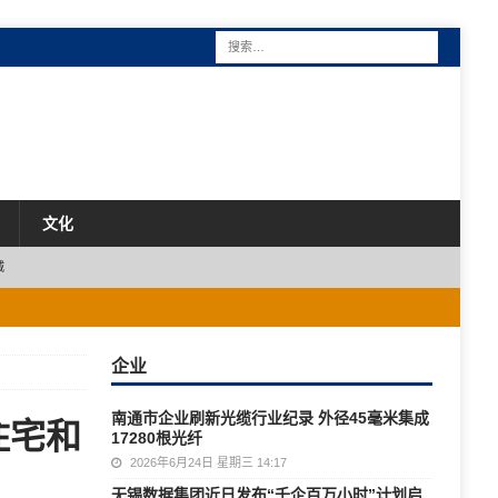
文化
城
企业
南通市企业刷新光缆行业纪录 外径45毫米集成
住宅和
17280根光纤
2026年6月24日 星期三 14:17
无锡数据集团近日发布“千企百万小时”计划启