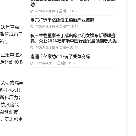
动
2026年5月19日 星期二 16:25
启东打造千亿级海工船舶产业集群
10年重点
2026年4月14日 星期二 15:54
性智慧城市三
仅三生物董事长丁威出席沙利文福布斯荣耀盛
典，荣获2026福布斯中国行业发展领创者大奖
箱”。
2026年3月18日 星期三 22:14
，正集中进入
南通千亿家纺产业有了集体商标
后组织40多
2025年4月3日 星期四 11:53
众关切的隔声
筑机器人技
老龄化压力；
和抗风险能
AI预测技
案，实现积水