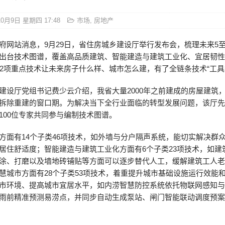
10月9日 星期四 17:48
市场
,
房地产
府网站消息，9月29日，省住房城乡建设厅举行发布会，梳理未来5至
出台技术图谱，覆盖高品质建筑、智能建造与建筑工业化、宜居韧
22项重点技术让未来房子什么样、城市怎么建，有了全链条技术“工具
建设厅党组书记费少云介绍，我省大量2000年之前建成的房屋建筑
拆除重建的窗口期。为解决当下全行业面临的转型发展问题，该厅先
100位专家共同参与编制技术图谱。
方面有14个子类46项技术，如外墙与分户隔声系统，能切实解决群
居住舒适度；智能建造与建筑工业化方面有6个子类23项技术，如建
涂、打磨以及墙地砖铺贴等方面可以逐步替代人工，缓解建筑工人
慧城市方面有28个子类53项技术，着重提升城市基础设施运行效能
市环境、提高城市宜居水平，如内涝智慧防控系统依托物联网感知与
雨前精准预测易涝点，并同步自动生成泵站、闸门智能联动调度预