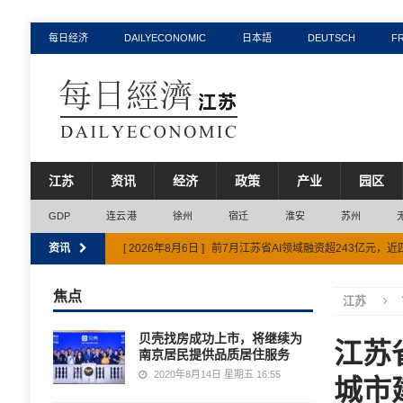
每日经济
DAILYECONOMIC
日本語
DEUTSCH
F
江苏
资讯
经济
政策
产业
园区
GDP
连云港
徐州
宿迁
淮安
苏州
资讯
[ 2026年8月6日 ]
前7月江苏省AI领域融资超243亿元，
[ 2026年8月3日 ]
江苏省水资源税收入上半年同比增长超
焦点
江苏
[ 2026年7月31日 ]
连云港市获评全国信用体系建设示范
贝壳找房成功上市，将继续为
江苏
[ 2026年7月29日 ]
2026年扬州市夏粮生产喜获丰收 总产
南京居民提供品质居住服务
[ 2026年8月6日 ]
江苏省六部门联合出台方案推动精细化
2020年8月14日 星期五 16:55
城市