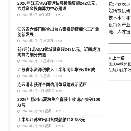
2026年江苏省AI赛道私募投融资超242亿元，
费少云表示
六成资金投向算力中心建设
院所提供研
2026年7月28日 星期二 17:12
技术水平和
设特色产业
江苏省六部门联合出台方案推动精细化工产业
链、人才链
创新发展
2026年8月6日 星期四 17:50
前7月江苏省AI领域融资超243亿元，近四成流
向算力细分赛道
上一篇
2026年8月6日 星期四 17:50
国庆中秋超
江苏省水资源税收入上半年同比增长超五成
动助力线下
2026年8月3日 星期一 17:50
连云港市获评全国信用体系建设示范区
2026年7月31日 星期五 16:09
2026年扬州市夏粮生产喜获丰收 总产突破100
万吨
2026年7月29日 星期三 17:16
上半年江苏省出口各类船舶718.6亿元
2026年7月29日 星期三 17:14