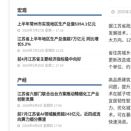
宏观
2025年
上半年常州市实现地区生产总值5354.1亿元
据江苏省政
2026年7月27日 星期一 17:16
发展技术，
江苏省上半年地区生产总值超7万亿元 同比增
大方向。1
长5.2%
2026年7月23日 星期四 13:25
省住房城乡
前4月江苏省主要经济指标稳中向好
更新改造或
2026年5月26日 星期二 17:24
个单位、约
产经
高品质建筑
问题，提升
术在腻子喷
江苏省六部门联合出台方案推动精细化工产业
创新发展
宜居韧性智
2026年8月6日 星期四 17:50
力、优化城
前7月江苏省AI领域融资超243亿元，近四成流
术，可在暴
向算力细分赛道
快速消退。
2026年8月6日 星期四 17:50