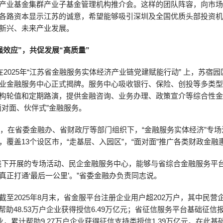
产业基金集群产业子基金管理机构推介会。这样的团队阵容，向市
各路资本显示江苏的诚意，希望能够吸引深圳及全国优质头部投资
新兴、未来产业发展。
强效应”，共促发展“高质量”
，在2025年“江苏省金融服务实体经济产业链党建赋能行动” 上，苏宿
业金融服务中心正式揭牌。服务中心吸收银行、保险、创投等多类
构轮值和定期路演，提供金融咨询、业务办理、政策宣介等综合性
面对面、伙伴式”金融服务。
以来，在省委金融办、省财政厅等部门组织下，“金融服务实体经济”专
，覆盖13个设区市，“走基层、入园区”，“面对面”推广各类财政金融
线下开展的专场活动、民企金融服务中心，能够与省综合金融服务平
真正打通‘最后一公里’。”省委金融办负责同志说。
截至2025年8月末，省金服平台注册企业用户超202万户，其中民营
计帮助48.53万户企业获得授信6.49万亿元；省征信服务平台基础征信
企业，累计帮助9.27万户企业获得征信支持类授信1.39万亿元。在此基