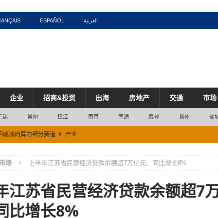
RANÇAIS
ESPAÑOL
العربية
企业
招商&投资
出海
房地产
交通
市场
无锡
常州
镇江
南京
南通
泰州
扬州
盐
近四成流向算力细分赛道
产业
五成
市场
市场
上半年江苏省民营经济贷款余额超7万亿元、同比增长8%
区
市场
年江苏省民营经济贷款余额超7
突破100万吨
市场
工产业创新发展
产业
同比增长8%