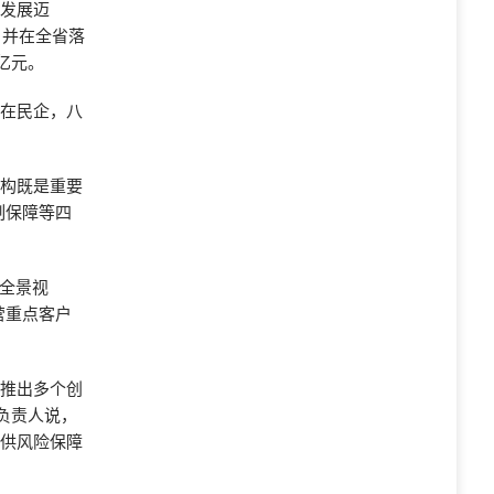
化发展迈
，并在全省落
亿元。
建在民企，八
机构既是重要
制保障等四
“全景视
营重点客户
，推出多个创
负责人说，
提供风险保障