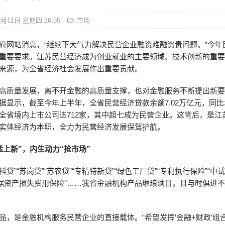
9月11日 星期四 16:55
市场
府网站消息，“继续下大气力解决民营企业融资难融资贵问题。”今年
重要要求。江苏民营经济成为创业就业的主要领域、技术创新的重
来源，为全省经济社会发展作出重要贡献。
高质量发展，离不开金融的高质量支撑，也对金融服务不断提出新
据显示，截至今年上半年，全省民营经济贷款余额7.02万亿元，同比
全省境内上市公司达712家，其中超七成为民营企业。这背后，是江
实体经济为本职，全力为民营经济发展保驾护航。
猛上新”，内生动力“抢市场”
苏科贷”“苏岗贷”“苏农贷”“专精特新贷”“绿色工厂贷”“专利执行保险”“
数据资产损失费用保险”……我省金融机构产品琳琅满目，且与时俱进
品，是金融机构服务民营企业的直接载体。“希望发挥‘金融+财政’组