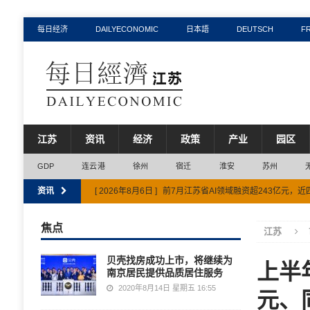
每日经济
DAILYECONOMIC
日本語
DEUTSCH
F
江苏
资讯
经济
政策
产业
园区
GDP
连云港
徐州
宿迁
淮安
苏州
资讯
[ 2026年8月6日 ]
前7月江苏省AI领域融资超243亿元，
[ 2026年8月3日 ]
江苏省水资源税收入上半年同比增长超
焦点
江苏
[ 2026年7月31日 ]
连云港市获评全国信用体系建设示范
贝壳找房成功上市，将继续为
上半
[ 2026年7月29日 ]
2026年扬州市夏粮生产喜获丰收 总产
南京居民提供品质居住服务
[ 2026年8月6日 ]
江苏省六部门联合出台方案推动精细化
2020年8月14日 星期五 16:55
元、