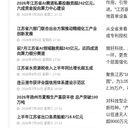
作用，引导
2026年江苏省AI赛道私募投融资超242亿元，
六成资金投向算力中心建设
进。”江苏
2026年7月28日 星期二 17:12
地首单设备
江苏省六部门联合出台方案推动精细化工产业
从全省来看
创新发展
成专利授权
2026年8月6日 星期四 17:50
做好科技、
前7月江苏省AI领域融资超243亿元，近四成流
向算力细分赛道
一环，更责
2026年8月6日 星期四 17:50
个层面强化
江苏省水资源税收入上半年同比增长超五成
聚焦江苏“1
2026年8月3日 星期一 17:50
图”，为3
连云港市获评全国信用体系建设示范区
2.39万户
2026年7月31日 星期五 16:09
2026年扬州市夏粮生产喜获丰收 总产突破100
对科技型企
万吨
新险种。“
2026年7月29日 星期三 17:16
以低速无人
上半年江苏省出口各类船舶718.6亿元
超8000
2026年7月29日 星期三 17:14