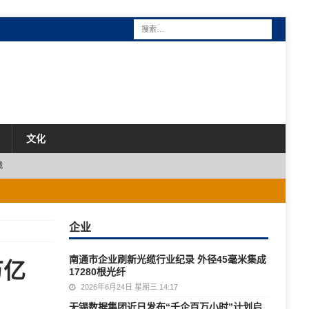
文化
城
企业
南通市企业刷新光缆行业纪录 外径45毫米集成
万亿
17280根光纤
2026年6月24日 星期三 14:17
无锡数据集团近日发布“千企百万小时”计划启