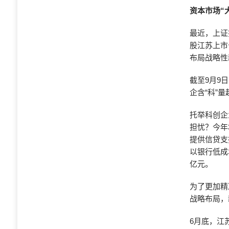
资本市场“
最近，上证
股江苏上市
布局战略性
截至9月9
企含“科”
托举科创企
担忧？今年
提供信贷支
以银行低成
亿元。
为了更加精
战略布局，
6月底，江