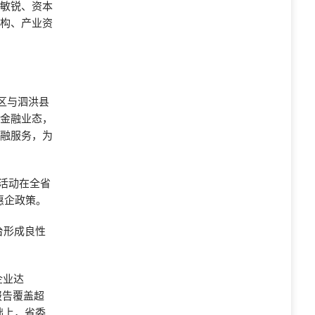
场敏锐、资本
机构、产业资
园区与泗洪县
型金融业态，
金融服务，为
场活动在全省
惠企政策。
台形成良性
企业达
报告覆盖超
础上，省委