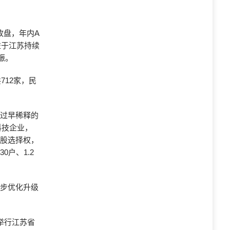
收盘，年内A
益于江苏持续
振。
712家，民
权过早稀释的
科技企业，
认股选择权，
户、1.2
一步优化升级
举行江苏省