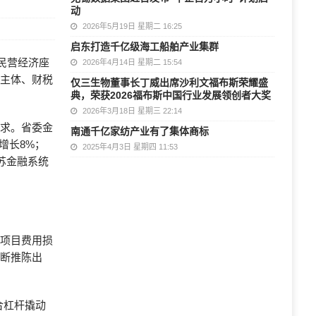
动
2026年5月19日 星期二 16:25
启东打造千亿级海工船舶产业集群
民营经济座
2026年4月14日 星期二 15:54
要主体、财税
仅三生物董事长丁威出席沙利文福布斯荣耀盛
典，荣获2026福布斯中国行业发展领创者大奖
2026年3月18日 星期三 22:14
要求。省委金
南通千亿家纺产业有了集体商标
增长8%；
2025年4月3日 星期四 11:53
苏金融系统
中试项目费用损
不断推陈出
合杠杆撬动