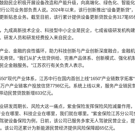
鼓励民企积极开展设备改造和产能升级，向高端化、绿色化、智能
银行公司业务部负责人说。2024年以来，该行创新推出“设备更新贷”
更新贴息业务。截至目前，该行累计提供设备更新贷款业务317笔65
，九成高新技术企业、科技型中小企业是民企，七成省级研发机构
、研发人员和研发经费投入来自民企。
产业、金融的良性循环，助力科技创新与产业创新深度融合，金融
无旁贷。“我们从扩大信贷供给、完善产品体系、创新模式、强化机
民企金融服务。”江苏农行有关负责人表示。
650”现代产业体系，江苏中行在国内首创上线“1650”产业链数字拓客
.05万户产业链客户投放信贷7798亿元。系统上线以来，服务产业链民
，带动民营贷款新增833亿元。
业研发周期长、风险大这一痛点，紫金保险发挥保险风险减量作用
产业在哪里、科技企业在哪里，我们就在哪里。”紫金保险江苏分公司
驾驶设备保险为例，日前，该公司已服务多家无人驾驶民营企业，
万元。该公司还累计为新能源民营经济提供风险保障超65亿元。