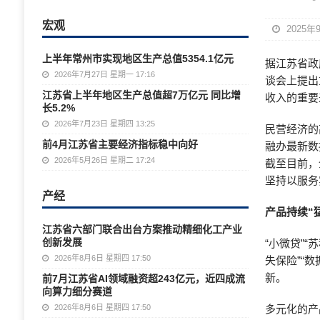
宏观
2025年
上半年常州市实现地区生产总值5354.1亿元
据江苏省政
2026年7月27日 星期一 17:16
谈会上提出
江苏省上半年地区生产总值超7万亿元 同比增
收入的重要
长5.2%
2026年7月23日 星期四 13:25
民营经济的
前4月江苏省主要经济指标稳中向好
融办最新数
2026年5月26日 星期二 17:24
截至目前，
坚持以服务
产经
产品持续“
江苏省六部门联合出台方案推动精细化工产业
创新发展
“小微贷”“
2026年8月6日 星期四 17:50
失保险”“
新。
前7月江苏省AI领域融资超243亿元，近四成流
向算力细分赛道
2026年8月6日 星期四 17:50
多元化的产