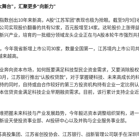
大舞台”，汇聚更多“向新力”
指数创出10年来新高，A股“江苏军团”表现也极为抢眼。截至9月9日
公司实现股价翻番的共有52家，百元股增至14家。这轮股价上涨得
新兴产业，培育的一批细分领域龙头企业正在与A股本轮牛市强烈共
日，今年我省新增上市公司30家，数量全国第一，江苏境内上市公司共
量越来越高。
业奔向资本市场，如何既要满足科技型民企资金需求，又要消除股
3月，江苏银行推出“认股权贷款”，对于掌握硬科技、未来高成长的
持的同时，自持或由合作较好的第三方投资机构持有企业一定比例
本信贷资金满足科技企业早期融资需求。目前，该行累计支持企业近30
准把握未来科技与产业发展趋势，今年毅达资本调整组织架构，进
新设天使投资事业部、AI投研中心以及并购与企业服务事业部。
苏高投集团、江苏省创投协会、江苏银行、战新管理公司联手在深圳