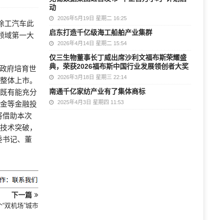
动
2026年5月19日 星期二 16:25
徐工汽车此
启东打造千亿级海工船舶产业集群
领域第一大
2026年4月14日 星期二 15:54
仅三生物董事长丁威出席沙利文福布斯荣耀盛
典，荣获2026福布斯中国行业发展领创者大奖
省政府培育世
2026年3月18日 星期三 22:14
组整体上市。
南通千亿家纺产业有了集体商标
，既有能充分
2025年4月3日 星期四 11:53
基金等金融投
将借助本次
心技术突破，
委书记、董
下一篇
“双机场”城市