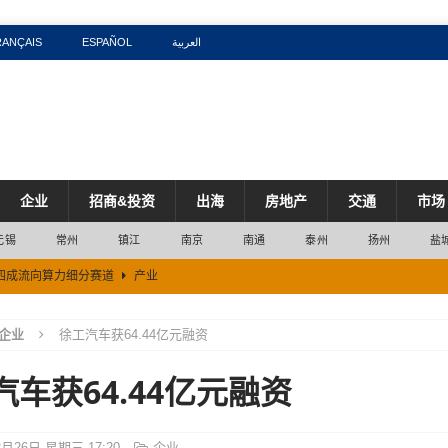
RANÇAIS
ESPAÑOL
العربية
企业
招商&投资
出海
房地产
交通
市场
无锡
常州
镇江
南京
南通
泰州
扬州
盐
近四成流向算力细分赛道
产业
五成
市场
企业
徐工汽车获64.44亿元融资
区
市场
汽车获64.44亿元融资
% 较2025年同期高出3.5个百分点
市场
工产业创新发展
产业
2月26日 星期三 17:20
企业