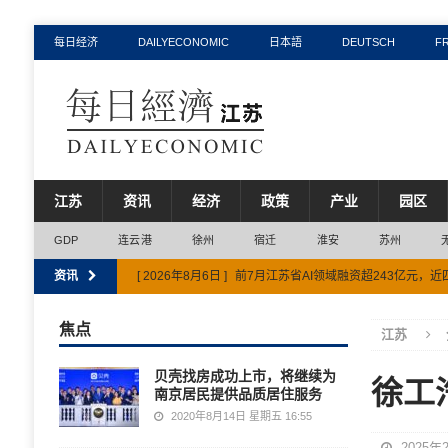
每日经济
DAILYECONOMIC
日本語
DEUTSCH
F
江苏
资讯
经济
政策
产业
园区
GDP
连云港
徐州
宿迁
淮安
苏州
资讯
[ 2026年8月6日 ]
前7月江苏省AI领域融资超243亿元，
[ 2026年8月3日 ]
江苏省水资源税收入上半年同比增长超
焦点
江苏
[ 2026年7月31日 ]
连云港市获评全国信用体系建设示范
贝壳找房成功上市，将继续为
徐工
[ 2026年8月7日 ]
江苏省上半年省重大项目投资完成率58.8
南京居民提供品质居住服务
[ 2026年8月6日 ]
江苏省六部门联合出台方案推动精细化
2020年8月14日 星期五 16:55
2025年