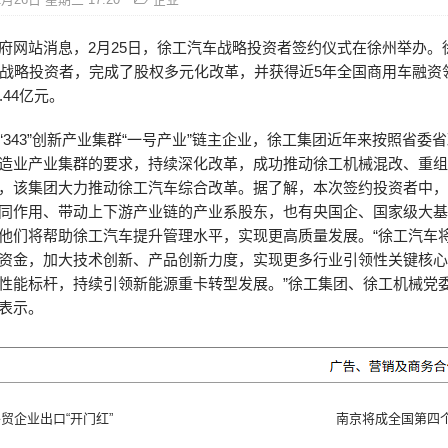
府网站消息，2月25日，徐工汽车战略投资者签约仪式在徐州举办。
家战略投资者，完成了股权多元化改革，并获得近5年全国商用车融资
.44亿元。
“343”创新产业集群“一号产业”链主企业，徐工集团近年来按照省委
造业产业集群的要求，持续深化改革，成功推动徐工机械混改、重
，该集团大力推动徐工汽车综合改革。据了解，本次签约投资者中
同作用、带动上下游产业链的产业系股东，也有央国企、国家级大
他们将帮助徐工汽车提升管理水平，实现更高质量发展。“徐工汽车
资金，加大技术创新、产品创新力度，实现更多行业引领性关键核
性能标杆，持续引领新能源重卡转型发展。”徐工集团、徐工机械党
表示。
贸企业出口“开门红”
南京将成全国第四个