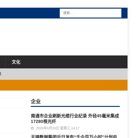
文化
城
企业
南通市企业刷新光缆行业纪录 外径45毫米集成
17280根光纤
2026年6月24日 星期三 14:17
无锡数据集团近日发布“千企百万小时”计划启