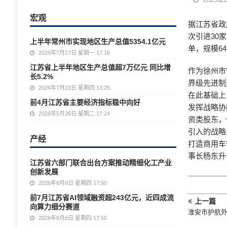
宏观
据江苏省政
次引进30
上半年常州市实现地区生产总值5354.1亿元
单，规模64
2026年7月27日 星期一 17:16
江苏省上半年地区生产总值超7万亿元 同比增
作为徐州市
长5.2%
界级先进制
2026年7月23日 星期四 13:25
在此基础上
前4月江苏省主要经济指标稳中向好
发挥战略协
2026年5月26日 星期二 17:24
资类股东，
引入的战略
产经
打造商用车
事长杨东升
江苏省六部门联合出台方案推动精细化工产业
创新发展
2026年8月6日 星期四 17:50
前7月江苏省AI领域融资超243亿元，近四成流
上一篇
向算力细分赛道
淮安市护航外
2026年8月6日 星期四 17:50