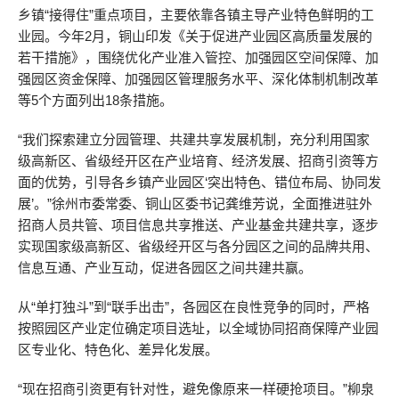
乡镇“接得住”重点项目，主要依靠各镇主导产业特色鲜明的工
业园。今年2月，铜山印发《关于促进产业园区高质量发展的
若干措施》，围绕优化产业准入管控、加强园区空间保障、加
强园区资金保障、加强园区管理服务水平、深化体制机制改革
等5个方面列出18条措施。
“我们探索建立分园管理、共建共享发展机制，充分利用国家
级高新区、省级经开区在产业培育、经济发展、招商引资等方
面的优势，引导各乡镇产业园区‘突出特色、错位布局、协同发
展’。”徐州市委常委、铜山区委书记龚维芳说，全面推进驻外
招商人员共管、项目信息共享推送、产业基金共建共享，逐步
实现国家级高新区、省级经开区与各分园区之间的品牌共用、
信息互通、产业互动，促进各园区之间共建共赢。
从“单打独斗”到“联手出击”，各园区在良性竞争的同时，严格
按照园区产业定位确定项目选址，以全域协同招商保障产业园
区专业化、特色化、差异化发展。
“现在招商引资更有针对性，避免像原来一样硬抢项目。”柳泉