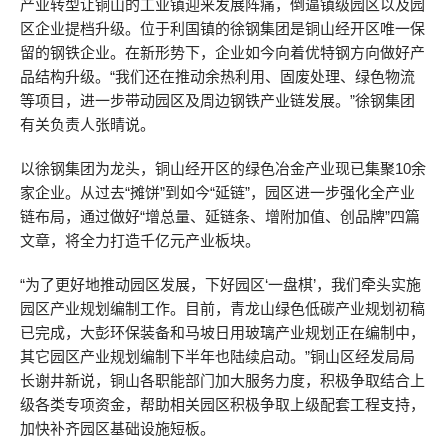
产业转型让铜山的工业镇迎来发展阵痛，倒逼镇级园区以及园
区企业提档升级。位于利国镇的徐钢集团是铜山经开区唯一保
留的钢铁企业。在新形势下，企业如今向着优特钢方向做好产
品结构升级。“我们还在推动余热利用、固废处理、绿色物流
等项目，进一步带动园区及周边钢铁产业链发展。”徐钢集团
有关负责人张晴说。
以徐钢集团为龙头，铜山经开区的绿色冶金产业现已集聚10余
家企业。从过去“摊饼”到如今“延链”，园区进一步强化全产业
链布局，通过做好“增总量、延链条、增附加值、创品牌”四篇
文章，将全力打造千亿元产业板块。
“为了更好地推动园区发展，下好园区‘一盘棋’，我们牵头实施
园区产业规划编制工作。目前，青龙山绿色低碳产业规划初稿
已完成，大彭环保装备和马坡日用玻璃产业规划正在编制中，
其它园区产业规划编制下半年也陆续启动。”铜山区经发局局
长谢井新说，铜山各职能部门加大服务力度，积极争取结合上
级各类专项资金，帮助相关园区积极争取上级配套工程支持，
加快补齐园区基础设施短板。