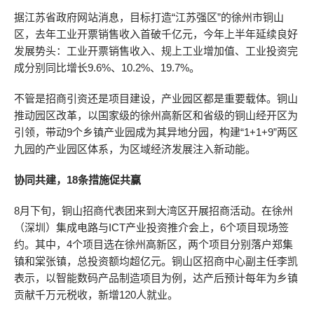
据江苏省政府网站消息，目标打造“江苏强区”的徐州市铜山
区，去年工业开票销售收入首破千亿元，今年上半年延续良好
发展势头：工业开票销售收入、规上工业增加值、工业投资完
成分别同比增长9.6%、10.2%、19.7%。
不管是招商引资还是项目建设，产业园区都是重要载体。铜山
推动园区改革，以国家级的徐州高新区和省级的铜山经开区为
引领，带动9个乡镇产业园成为其异地分园，构建“1+1+9”两区
九园的产业园区体系，为区域经济发展注入新动能。
协同共建，18条措施促共赢
8月下旬，铜山招商代表团来到大湾区开展招商活动。在徐州
（深圳）集成电路与ICT产业投资推介会上，6个项目现场签
约。其中，4个项目选在徐州高新区，两个项目分别落户郑集
镇和棠张镇，总投资额均超亿元。铜山区招商中心副主任李凯
表示，以智能数码产品制造项目为例，达产后预计每年为乡镇
贡献千万元税收，新增120人就业。