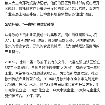
镇人大主席邢海斌告诉记者，他们的园区受到相邻的铜山经开
区辐射，依托对方作为省级开发区的资源和名片招商，双方在
产业布局上相互补位，让柳泉有机会承载更多“溢出”项目。
延链补短，“一盘棋”思维促转型
从零散的乡镇企业发展成一片集聚区，铜山镇级园区“从小变
大”，比如马坡的日用玻璃、柳泉的高端装备、利国的钢铁、
张集的健康食品、郑集的食品机械等，成为镇域经济最鲜明的
产业符号。
2010年，徐州市委市政府下发有关文件，批准在铜山镇区设立
8家工业集聚区。各地各显神通迎来“大发展”，有的乡镇一年的
工业开票销售收入就超过200亿元。为贯彻新发展理念，推动
徐州传统产业转型升级，2018年5月徐州市在全省率先制定出
台钢铁、焦化、水泥、热电行业布局优化和转型升级方案，对
10家钢铁企业、3家焦化企业、14家水泥企业、3家热电企业实
施资源整合、关停并转。