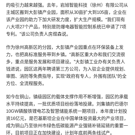
的吸引力越来越强。去年，岩旭智能科技（徐州）有限公司从
主城区搬到大彭镇产业园，面积从30亩扩大到105亩，企业在
该产业园的助力下加大研发力度，扩大生产规模。“我们现有
八大项27个产品，特别是防爆电器智能控制系统已申请了7项
专利。”该公司负责人房煜森说。
作为徐州高新区的分园，大彭镇产业园重点在环保装备上发
力，也把高标准服务带到乡镇。“高新区重大办和我们交流很
多，重点是服务发展和项目建设。”大彭镇工业办有关负责人
钱进说，园区这两年聘请第三方公司，为入驻企业提供规划、
审图、消防等免费指导，实现“政府有专人，外围有团队”的全
方位、全流程服务。
如今在铜山，镇级园区的载体支撑作用不断增强，园区的承载
水平持续提高，一批优质项目纷纷落地投建。刘集镇的巴德尔
10GW磷酸铁锂电芯及智慧储能系统一期项目，本年度计划投
资16亿元，是巴基斯坦企业在中国单体投资最大的产业项目，
成为铜山乃至徐州市绿色低碳能源产业强链补链延链的重要一
环，目前项目正在加快建设，计划年底前两条线试产。