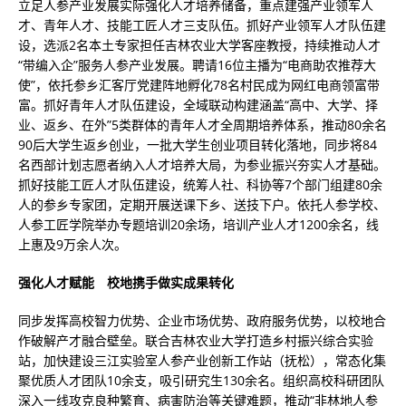
立足人参产业发展实际强化人才培养储备，重点建强产业领军人
才、青年人才、技能工匠人才三支队伍。抓好产业领军人才队伍建
设，选派2名本土专家担任吉林农业大学客座教授，持续推动人才
“带编入企”服务人参产业发展。聘请16位主播为“电商助农推荐大
使”，依托参乡汇客厅党建阵地孵化78名村民成为网红电商领富带
富。抓好青年人才队伍建设，全域联动构建涵盖“高中、大学、择
业、返乡、在外”5类群体的青年人才全周期培养体系，推动80余名
90后大学生返乡创业，一批大学生创业项目转化落地，同步将84
名西部计划志愿者纳入人才培养大局，为参业振兴夯实人才基础。
抓好技能工匠人才队伍建设，统筹人社、科协等7个部门组建80余
人的参乡专家团，定期开展送课下乡、送技下户。依托人参学校、
人参工匠学院举办专题培训20余场，培训产业人才1200余名，线
上惠及9万余人次。
强化人才赋能 校地携手做实成果转化
同步发挥高校智力优势、企业市场优势、政府服务优势，以校地合
作破解产才融合壁垒。联合吉林农业大学打造乡村振兴综合实验
站，加快建设三江实验室人参产业创新工作站（抚松），常态化集
聚优质人才团队10余支，吸引研究生130余名。组织高校科研团队
深入一线攻克良种繁育、病害防治等关键难题，推动“非林地人参