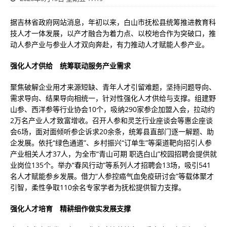
据吉林省政府网站消息，年初以来，白山市抚松县统筹推进教育科
技人才一体发展，以产才融合为着力点、以校地合作为突破口，推
动人参产业与参业人才双向奔赴，有力推动人才赋能人参产业。
强化人才供给 统筹联动服务产业需求
聚焦破解企业用才来源短缺、青年人才引留难题，坚持问题导向、
需求导向、结果导向相统一，针对性强化人才供给与支撑。组建野
山参、西洋参等行业协会10个，吸纳290家参企加盟入会，拉动约
2万名产业人才致富增收。召开人参和灵芝行业座谈会等惠企座谈
会6场，面对面倾听参企诉求20余条，统筹县直部门逐一解题、助
企发展。依托“绿色通道”、乡村振兴“订单生”等渠道靶向招引人参
产业相关人才37人，为全市“青山可期 职选白山”校园招聘会提供就
业岗位135个。举办“春风行动”等系列人才招聘会13场，吸引541
名人才赋能参乡发展。借力“人参控癌气血免疫研讨会”等载体聚才
引智，柔性争取110余名专家学者为抚松提供智力支撑。
强化人才培育 精耕细作做实发展支撑