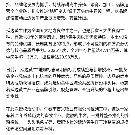
控、品牌化发展为抓手，持续深耕肉牛养殖、繁育、加工、品牌运
营全产业链，扎实推进“秸秆变肉”暨千万头肉牛建设工程，以品牌
建设带动延边黄牛产业提质增效、转型升级。
延边黄牛作为全国五大地方良种牛之一，也是我省三大优良肉牛
种，有近180年的繁育历史，延边黄牛肉以其优良特质、本土化培
育的品种优势、长周期育肥的特点，形成了不可复制的种质资源优
势与核心品质竞争力。2025年度，全州牛存栏量达47.14万头，其
中肉牛47.13万头，出栏量达20.58万头。
日前，“延边黄牛”地理标志证明商标完成续签与新增授权，一批龙
头企业凭借本土化培育的品种优势、严格的品质管控、肉品的优良
特质成功获得授权，成为延边黄牛区域公共品牌建设排头兵，标志
着延边黄牛产业在品牌引领、规范管理、全链升级的征程上迈出坚
实步伐。
在此次授权活动中，珲春市吉兴牧业有限公司位列其中，这是一家
有着21年养殖历史的畜牧企业。宽敞的牛舍，一排排整齐排列的养
殖栏位，一头头毛色光亮、膘肥体壮的延边黄牛在干净整洁的规模
化养殖空间里咀嚼着草料。