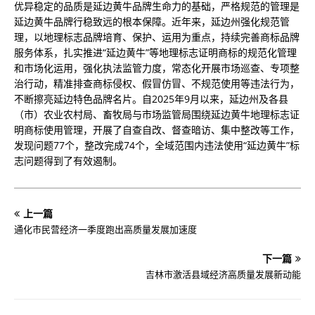
优异稳定的品质是延边黄牛品牌生命力的基础，严格规范的管理是
延边黄牛品牌行稳致远的根本保障。近年来，延边州强化规范管
理，以地理标志品牌培育、保护、运用为重点，持续完善商标品牌
服务体系，扎实推进“延边黄牛”等地理标志证明商标的规范化管理
和市场化运用，强化执法监管力度，常态化开展市场巡查、专项整
治行动，精准排查商标侵权、假冒仿冒、不规范使用等违法行为，
不断擦亮延边特色品牌名片。自2025年9月以来，延边州及各县
（市）农业农村局、畜牧局与市场监管局围绕延边黄牛地理标志证
明商标使用管理，开展了自查自改、督查暗访、集中整改等工作，
发现问题77个，整改完成74个，全域范围内违法使用“延边黄牛”标
志问题得到了有效遏制。
上一篇
通化市民营经济一季度跑出高质量发展加速度
下一篇
吉林市激活县域经济高质量发展新动能