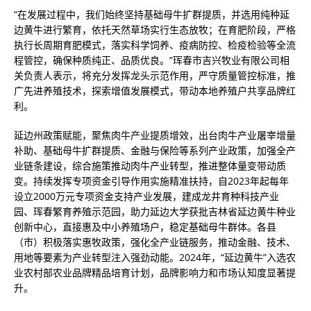
“在发展过程中，我们始终坚持基础母牛扩群提质，并选用纯种延
边黄牛进行繁育，依托天然草场实行生态放牧；在育肥阶段，严格
执行长周期育肥模式，落实科学饲养、疫病防控、检疫检验等全流
程管控，确保种质纯正、品质优良。”珲春市吉兴牧业有限公司相
关负责人表示，将充分发挥龙头示范作用，严守质量管控标准，推
广先进养殖技术，探索增值发展模式，带动本地养殖户共享品牌红
利。
延边州政策赋能，聚焦肉牛产业提质增效，出台肉牛产业屠宰增量
补助、基础母牛扩群提质、金融与保险等系列产业政策，加强全产
业链条建设，综合施策推动肉牛产业转型，推进整体量变带动质
变。持续发挥专项资金引导作用实施精准扶持，自2023年起每年
设立2000万元专项资金支持产业发展，建成龙井育种科技产业
园、珲春繁育养殖示范园，助力延边大学获批吉林省延边黄牛种业
创新中心，直接惠及中小养殖场户，稳定基础母牛群体。各县
（市）积极落实惠牧政策，强化全产业链服务，推动金融、技术、
用地等要素为产业转型注入强劲动能。2024年，“延边黄牛”入选农
业农村部农业品牌精品培育计划，品牌影响力和市场认知度显著提
升。