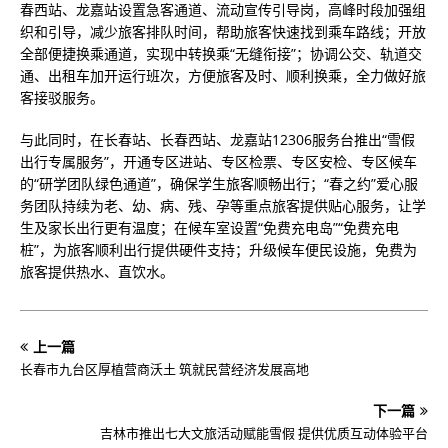
春西站、龙嘉站设置急客通道、流动宣传引导岗，高峰时段加强组
织和引导，减少旅客排队时间，帮助旅客快速找到乘车路线；开放
全部便捷换乘通道，实现中转换乘“无缝衔接”；协调公交、轨道交
通、出租车加开运行班次，方便旅客及时、顺利换乘，全力做好旅
客接驳服务。
与此同时，在长春站、长春西站、龙嘉站12306服务台推出“雪假
出行专属服务”，开通专区进站、专区检票、专区安检、专区候车
的“研学团队绿色通道”，确保学生旅客顺畅出行；“春之约”爱心服
务团队持续为老、幼、病、残、孕等重点旅客提供贴心服务，让学
生及家长出行更有温度；在候车室设置“免费充电岛”“免费充电
桩”，为旅客顺利出行提供硬件支持；升级候车便民设施，免费为
旅客提供热水、直饮水。
上一篇
​长春市九台区厚植营商沃土 筑就民营经济发展高地
下一篇
吉林市推出七大文旅活动赋能雪假 提供优质互动体验平台