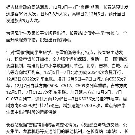
据吉林省政府网站消息，12月3日—7日“雪假”期间，长春站预计发
送旅客39万人次，日均7.8万人次，高峰日为12月5日，预计当日
发送旅客9万人次。
为保障学生及家长平安顺畅出行，长春站以“暖冬护学”为核心，全
面升级服务举措，织密出行保障网。
针对“雪假”期间学生研学、冰雪旅游等出行特点，长春站主动发
力，积极申请加开加挂，全力强化运能保障，启动“一日一图”动态
调度机制，精准对接中小学放假时间节点。北京、吉林、白城、延
吉等方向增开列车。12月5日—7日北京方向G3544次恢复开行，
12月3日G922次列车重联。增开12月5日—7日白城方向C535次列
车，12月7日白城方向C503、C517、C509次列车重联。吉林方向
12月5日、7日C1237次列车重联。加开延吉方向12月5日、7日
C1057次列车，通辽方向12月5日—7日K5036次加挂2节硬座，榆
树方向K5009次加挂2节硬座，增加运能10700人次，重点保障学
生集中出行时段的运能供给。
长春站根据“雪假”期间的客流变化情况，积极建立与轨道交通、公
交集团、龙嘉机场等交通部门的联动机制，在长春站（本站）、长