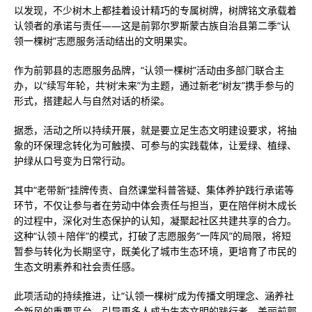
以发现，不少树木上都挂着设计精巧的专属树牌，树牌铭文承载着
认领者的承诺与责任——这是前郭尔罗斯蒙古族自治县第二季“认
领一棵树”志愿服务活动结出的文明果实。
作为前郭县的志愿服务品牌，“认领一棵树”活动由多部门联合主
办，以“续写年轮，共‘树’未来”为主题，通过新老“树友”携手参与的
形式，搭建起人与自然对话的桥梁。
据悉，活动之所以持续开展，就是要立足生态文明建设要求，将抽
象的环保理念转化为可触摸、可参与的实践载体，让爱绿、植绿、
护绿从口号变为日常行动。
其中“老带新”挂牌传责、自然课堂科普答疑、集体养护践行承诺等
环节，不仅让参与者在劳动中体会责任与担当，更在陪伴树木成长
的过程中，深化对生态保护的认知，凝聚起社区共建共享的合力。
这种“认领＋陪伴”的模式，打破了志愿服务“一阵风”的局限，将短
暂参与转化为长期坚守，既美化了城市生态环境，更培育了市民的
生态文明素养和社会责任感。
此项活动的持续推进，让“认领一棵树”成为传播文明理念、涵养社
会新风的重要平台，引导更多人成为生态文明的践行者、美丽前郭