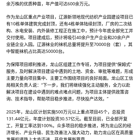
余万株的优质种苗，年产值可达600余万元。
作为龙山区重点产业项目，辽源新领地现代纺织产业园建设项目已
有10栋单体建筑完成封顶，还有4栋单体陆续封顶，厂房的二次结
构、水电安装、内外装修工程正在施工中，预计今年底全部完工并
交付使用。项目建成后，预计将吸引40余户生产企业和20余户产
业链企业入园。辽源袜业的袜机总量将提升至70000台（套），其
中智能袜机占比高达50000台。
为保障项目顺利推进，龙山区组建工作专班，为项目提供“保姆式”
服务，及时解决项目建设中遇到的土地、资金、审批等难题，形成
主要力量向项目集中、主要工作围绕项目的良好局面。龙山区工信
局相关负责人说：“下一步，我们将继续强化主动服务，全力以赴
解决项目在建设中遇到的难点堵点问题，为项目主体提供政策咨
询、技术指导，帮助项目稳步推进，尽快投产达效。”
2025年，龙山区计划实施500万元以上重点项目45个，总投资
131.44亿元，年度计划投资30.57亿元。截至目前，已全部开复
工，开复工率达到100%。众多项目的稳步推进，将为龙山区的经
济增长、产业升级、民生改善注入强大动力，助力龙山区在高质量
发展的道路上大步迈进，开启发展新篇章。