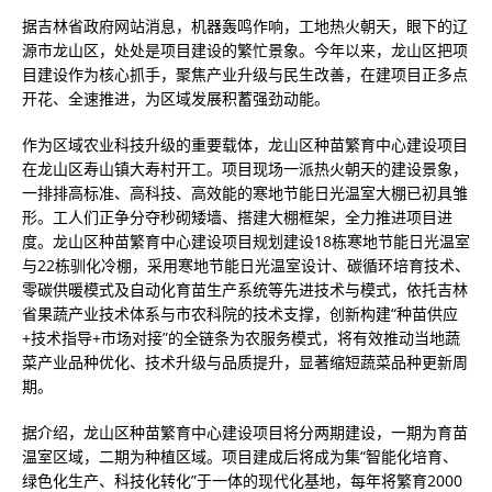
据吉林省政府网站消息，机器轰鸣作响，工地热火朝天，眼下的辽
源市龙山区，处处是项目建设的繁忙景象。今年以来，龙山区把项
目建设作为核心抓手，聚焦产业升级与民生改善，在建项目正多点
开花、全速推进，为区域发展积蓄强劲动能。
作为区域农业科技升级的重要载体，龙山区种苗繁育中心建设项目
在龙山区寿山镇大寿村开工。项目现场一派热火朝天的建设景象，
一排排高标准、高科技、高效能的寒地节能日光温室大棚已初具雏
形。工人们正争分夺秒砌矮墙、搭建大棚框架，全力推进项目进
度。龙山区种苗繁育中心建设项目规划建设18栋寒地节能日光温室
与22栋驯化冷棚，采用寒地节能日光温室设计、碳循环培育技术、
零碳供暖模式及自动化育苗生产系统等先进技术与模式，依托吉林
省果蔬产业技术体系与市农科院的技术支撑，创新构建“种苗供应
+技术指导+市场对接”的全链条为农服务模式，将有效推动当地蔬
菜产业品种优化、技术升级与品质提升，显著缩短蔬菜品种更新周
期。
据介绍，龙山区种苗繁育中心建设项目将分两期建设，一期为育苗
温室区域，二期为种植区域。项目建成后将成为集“智能化培育、
绿色化生产、科技化转化”于一体的现代化基地，每年将繁育2000