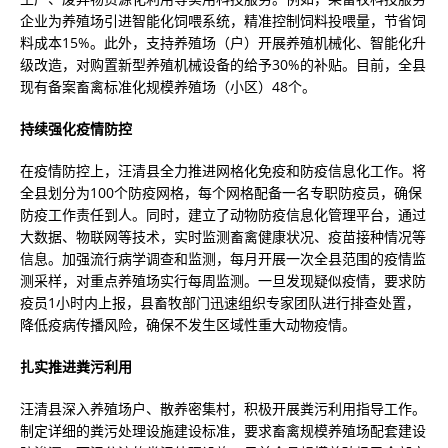
企业为养殖场引进智能化饲喂系统，精准控制饲料投喂量，节省饲
料成本15%。此外，支持养殖场（户）开展养殖机械化、智能化升
级改造，对购置新型养殖机械设备的给予30%的补贴。目前，全县
现有备案畜禽标准化规模养殖场（小区）48个。
持续强化疫情防控
在疫情防控上，汪清县全力推进网格化免疫和防疫信息化工作。将
全县划分为100个防疫网格，每个网格配备一名专职防疫员，确保
防疫工作责任到人。同时，建立了动物防疫信息化管理平台，通过
大数据、物联网等技术，实时监测畜禽健康状况、疫苗接种情况等
信息。加强流行病学调查和监测，每月开展一次全县范围的疫情监
测采样，对重点养殖场实行每周监测。一旦发现疑似疫情，要求防
疫员1小时内上报，县畜牧部门迅速组织专家团队进行排查处置，
降低疫病传播风险，确保不发生区域性重大动物疫情。
扎实推进粪污利用
汪清县深入养殖场户、散养密集村，积极开展粪污利用指导工作。
制定详细的粪污处理设施建设标准，要求畜禽规模养殖场配套建设