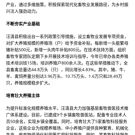
产业，通过多维施策，积极探索现代化畜牧业发展路径，为乡村振
兴注入强劲动力。
不断夯实产业基础
汪清县积极出台一系列政策引导措施，设立畜牧业发展专项资金，
对扩大养殖规模的养殖场（户）给予资金补贴，每新增一头能繁母
猪补贴500元，新增一头肉牛补贴800元。在技术扶持方面，组织
畜牧专家团队定期下乡开展技术培训与指导，今年已举办各类养殖
技术培训班15场，培训养殖户800余人次。在这些举措推动下，全
县畜禽总量达44.8万头（只），同比增长4.83%。其中，猪、牛、
羊、禽饲养量分别达3.96万头、10.75万头、1.6万只和28.49万
只，养殖规模稳步扩大。
培育壮大养殖主体
为提升标准化规模养殖水平，汪清县大力加强基层畜牧兽医技术推
广体系建设。目前，已建成9个乡镇畜牧兽医站，配备专业技术人
员50余名，实现乡镇全覆盖。同时，培育壮大了5家畜牧科技服务
企业，这些企业为规模养殖场、中小养殖户提供良种繁育、机械化
生产、废弃物资源化利用等实用科技服务。例如，某畜牧科技服务