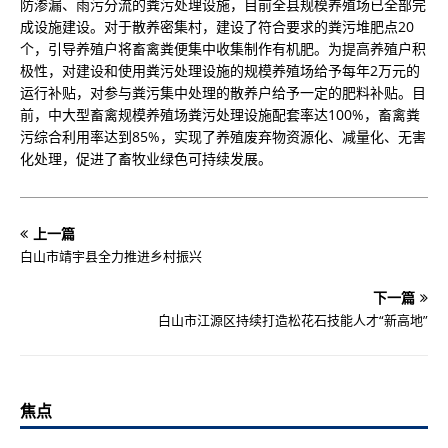
防渗漏、雨污分流的粪污处理设施，目前全县规模养殖场已全部完
成设施建设。对于散养密集村，建设了符合要求的粪污堆肥点20
个，引导养殖户将畜禽粪便集中收集制作有机肥。为提高养殖户积
极性，对建设和使用粪污处理设施的规模养殖场给予每年2万元的
运行补贴，对参与粪污集中处理的散养户给予一定的肥料补贴。目
前，中大型畜禽规模养殖场粪污处理设施配套率达100%，畜禽粪
污综合利用率达到85%，实现了养殖废弃物资源化、减量化、无害
化处理，促进了畜牧业绿色可持续发展。
上一篇
白山市靖宇县全力推进乡村振兴
下一篇
白山市江源区持续打造松花石技能人才“新高地”
焦点