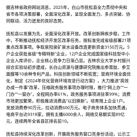
据吉林省政府网站消息，2025年，白山市抚松县全力贯彻中央和
省市各项决策部署，全面深化改革，呈现全面发力、多点突破、协
同联动、活力迸发的良好态势。
抚松县以发展为先，全面深化改革开放。改革创新蹄疾步稳，工作
中，不断推动抚松经济开发区改革任务，按标准完成省级部署21项
重点改革事项。争取泉阳泉矿泉水设备改造更新资金3150万元。5
户企业获批省级“专精特新”企业，12户企业完成国家级科技型中小
企业入库评价，企业核心竞争力日渐凸显。吉林农业大学乡村振兴
综合实验站初步建成，长白山资源与健康研究院推出参茸肽、参艾
面膜等10余种专利产品，科技创新领域不断拓宽；营商环境全面优
化，制定《2024年优化营商环境攻坚行动方案》，大力推进“高效
办成一件事”改革，压缩政务服务事项办理时限，推行“网上办”“一
门办”“一窗办”，全程网办率61%，政务服务事项进驻率99%；消费
市场更加繁荣，积极推进消费品“以旧换新”。培育限上企业1户。
发放消费券90万元，拉动消费600万元。电子商务体系加快贯通，
电商平台达9318家，拥有主播6000余人，网络交易额实现89亿
元，连续两年全省县区排名前10。
抚松县持续深化改革创新，开展政务服务窗口亮身份活动，公示工