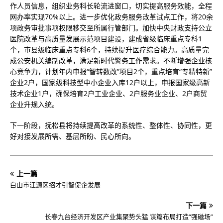
作人员信息，组织业务科长轮流进窗口，切实提高服务效能，全程
网办率实现70%以上。进一步优化政务服务改革试点工作，将20余
项政务审批事项权限移交至所属行管部门。加快中央财政支持公立
医院改革与高质量发展示范项目建设，建成省级临床重点专科1
个，市县级临床重点专科6个，持续提升医疗综合能力。高质量完
成公安机关编制改革，满足新时代警务工作需求。不断增强企业核
心竞争力，计划年内申报“智转数改”项目2个，重点培育“专精特新”
企业2户，国家级科技型中小企业入库12户以上，申报国家级高新
技术企业1户，确保培育2户工业企业、2户服务业企业、2户商贸
企业升规入统。
下一阶段，抚松县将持续提高改革的系统性、整体性、协同性，更
好对接发展所需、基层所盼、民心所向。
上一篇
白山市江源区招才引智促企发展
下一篇
长春九台经济开发区产业集聚势头猛 谋篇布局打造“强磁场”