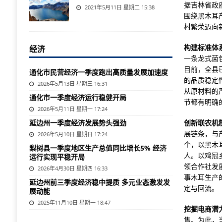
据吉林省政
2021年5月11日 星期二 15:38
围绕黑木耳
村繁荣迈向
构建标准体
经济
一条龙式菌
目前，全县
通化市民营经济一季度跑出高质量发展加速度
的品质稳定
2026年5月13日 星期三 16:31
从原材料的
通化市一季度经济运行稳健开局
节都有明确
2026年5月11日 星期一 17:24
延边州一季度经济发展势头强劲
创新联农机
展链条，与
2026年5月10日 星期日 17:24
个，以黑木
梨树县一季度地区生产总值同比增长5% 经济
人。以鸡冠
运行实现平稳开局
领合作社发
2026年4月30日 星期四 16:33
事木耳生产
延边州前三季度经济稳中提质 多元业态激发发
定与回流。
展动能
2025年11月10日 星期一 18:47
挖掘电商潜
售。为此，