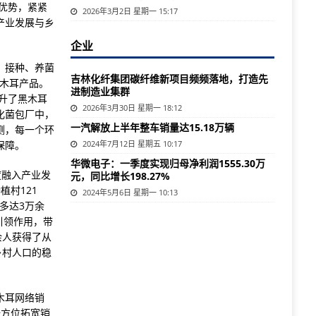
优势，紧紧
2026年3月2日 星期一 15:17
产业发展与乡
企业
、接种、养菌
吉林化纤集团碳纤维新项目频频落地，打造先
黑木耳产品。
进制造业集群
升了黑木耳
2026年3月30日 星期一 18:12
化菌包厂中，
一汽解放上半年整车销量达15.18万辆
测，每一个环
保障。
2024年7月12日 星期五 10:17
华微电子：一季度实现归母净利润1555.30万
度融入产业发
元，同比增长198.27%
村121
2024年5月6日 星期一 10:13
多达3万余
引领作用，带
余人获得了从
乡村人口的稳
木耳网络销
全方位拓宽销