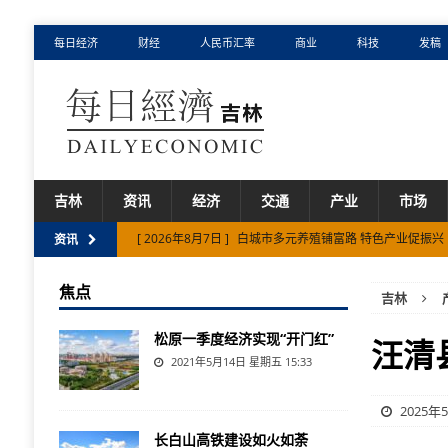
每日经济
财经
人民币汇率
商业
科技
发稿
吉林
资讯
经济
交通
产业
市场
[ 2026年8月7日 ]
白城市多元养殖铺富路 特色产业促振兴
资讯
[ 2026年8月7日 ]
重磅来袭 | 2026年吉林省汽车下乡活
焦点
吉林
[ 2026年8月7日 ]
辽源市借力长春现代化都市圈激活文旅
松原一季度经济实现“开门红”
汪清
2021年5月14日 星期五 15:33
2025年
长白山高铁建设如火如荼