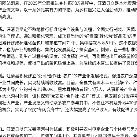
府网站消息，在2025年全面推进乡村振兴的进程中，汪清县立足本地资源
产业做文章，以一系列扎实有力的举措，为乡村振兴注入强劲动力，推动
新高度。
系。
汪清县坚定不移地推行标准化生产设备与流程，全面实行制袋、灭菌
包生产模式。通过精细化管理，成功将当地的“好资源”转化为“好品质”的
已累计建成标准化菌包厂和定植车间71个、集中摆栽基地81个。这不仅提
性，也为产业的规模化、集约化发展奠定了坚实基础。例如，在一些标准
严格筛选，到生产过程中的温度、湿度精准控制，再到菌包出厂的质量检
的标准和规范，使得产出的菌包质量上乘，为后续的木耳生长提供了良好
制。
汪清县积极建立“公司/合作社+农户”的产业化发展模式，促进农户深
产业共同成长，实现持续增收致富。目前，全县共有黑木耳专业镇6个、种植
耳为主导产业的村占比超60%。黑木耳种植者超1.4万人，从事相关产业者
乡大北沟村为例，该村探索“党支部+合作社+农户”模式，党支部充分发挥
展壮大产业，产业发展又带动众多农户参与其中，不仅让本村及外地400
的机会，实现了农民“冬闲变冬忙”，还大幅提高了农户收入，有效促进了
力。
汪清县以东光镇满河村为试点，积极引导农村电商企业与个体参与黑
当地建成菌包加工厂、包装车间各1个，并派遣专业团队提供运营指导，