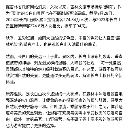
据吉林省政府网站消息，入秋以来，吉林文旅市场持续“沸腾”，作
为“顶流”的长白山景区也在不断刷新客流高峰。截至9月28日，
2024年长白山景区累计接待游客274.84万人次，与2023年长白山
景区接待游客274.8万人次相比，提前了94天。
秋季，五彩斑斓，如同大自然的调色盘，丰富的色彩让人直面“层
林尽染”的感官冲击，也是观长白山天池最佳的季节。
然而，长白山的美远不止于此。景区内，长白山瀑布的轰鸣、垂直
植被带的神秘、聚龙温泉群的温暖、大峡谷的壮观……每一处自然
景观都以其独特的魅力吸引着游客的目光。在这里，游客不仅可以
欣赏到自然的美景，更能通过多元的玩法，解锁长白山秋日的全新
体验。
康养温泉，是长白山秋季旅游的一大亮点，在森林中沐浴着源自地
壳深处的火山温泉，让疲惫的身心得到彻底的放松与舒缓，感受大
自然赋予的宁静与平和。红叶漂流，乘船穿梭于红叶之间，体验速
度与美景的双重刺激，让游客在欢笑与尖叫中享受秋天的浪漫与自
由。此外，赏枫品茗、山野露营、亲子研学等丰富多彩的旅游项目
也为游客提供了更多的选择。