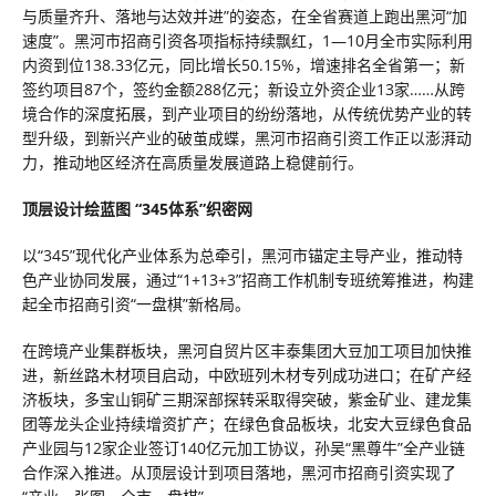
与质量齐升、落地与达效并进”的姿态，在全省赛道上跑出黑河“加
速度”。黑河市招商引资各项指标持续飘红，1—10月全市实际利用
内资到位138.33亿元，同比增长50.15%，增速排名全省第一；新
签约项目87个，签约金额288亿元；新设立外资企业13家……从跨
境合作的深度拓展，到产业项目的纷纷落地，从传统优势产业的转
型升级，到新兴产业的破茧成蝶，黑河市招商引资工作正以澎湃动
力，推动地区经济在高质量发展道路上稳健前行。
顶层设计绘蓝图 “345体系”织密网
以“345”现代化产业体系为总牵引，黑河市锚定主导产业，推动特
色产业协同发展，通过“1+13+3”招商工作机制专班统筹推进，构建
起全市招商引资“一盘棋”新格局。
在跨境产业集群板块，黑河自贸片区丰泰集团大豆加工项目加快推
进，新丝路木材项目启动，中欧班列木材专列成功进口；在矿产经
济板块，多宝山铜矿三期深部探转采取得突破，紫金矿业、建龙集
团等龙头企业持续增资扩产；在绿色食品板块，北安大豆绿色食品
产业园与12家企业签订140亿元加工协议，孙吴“黑尊牛”全产业链
合作深入推进。从顶层设计到项目落地，黑河市招商引资实现了