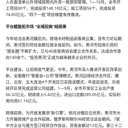
入负面清单以外领域按照内外资一致原则管理。1—10月，全市开
工项目80个，完成投资148.18亿元；竣工项目56个，完成投资
74.85亿元，“四个一批”项目梯度有序推进。
平台赋能拓市场 “全域招商”结硕果
今年哈洽会黑河展区内，跨境木材制品前客商云集；亚布力论坛期
间，黑河签约项目金额位居全省前列。如今，黑河市招商引资的
“朋友圈”不断扩大，已与40余家商协会建立合作关系，达成合作意
向140余个。“投资黑河”正成为越来越多企业的共识。
平台建设，让招商底气更足。今年，黑河市深入推进开发区改革创
新，全面推行“管委会+公司”管理模式。黑河边境经济合作区、嫩
江、北安、五大连池4个开发区已实践该模式，年底前逊克、孙吴
经开区将完成运营公司组建。1—9月，全市开发区工业总产值
66.32亿元，财政收入5.42亿元，进出口总额289.05亿元，实际利
用内资61.16亿元。
跨境招商，为开放发展添“新引擎”。依托对俄区位优势，黑河市大
力开展跨境产业合作招商。俄罗斯阿穆尔州经贸洽谈会期间，7家
中方企业与俄方签订经贸合作协议，贸易金额达12亿元。第三十二