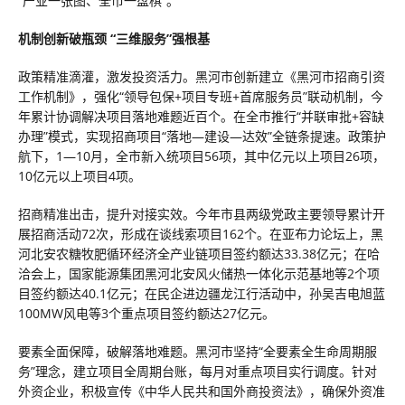
“产业一张图、全市一盘棋”。
机制创新破瓶颈 “三维服务”强根基
政策精准滴灌，激发投资活力。黑河市创新建立《黑河市招商引资
工作机制》，强化“领导包保+项目专班+首席服务员”联动机制，今
年累计协调解决项目落地难题近百个。在全市推行“并联审批+容缺
办理”模式，实现招商项目“落地—建设—达效”全链条提速。政策护
航下，1—10月，全市新入统项目56项，其中亿元以上项目26项，
10亿元以上项目4项。
招商精准出击，提升对接实效。今年市县两级党政主要领导累计开
展招商活动72次，形成在谈线索项目162个。在亚布力论坛上，黑
河北安农糖牧肥循环经济全产业链项目签约额达33.38亿元；在哈
洽会上，国家能源集团黑河北安风火储热一体化示范基地等2个项
目签约额达40.1亿元；在民企进边疆龙江行活动中，孙吴吉电旭蓝
100MW风电等3个重点项目签约额达27亿元。
要素全面保障，破解落地难题。黑河市坚持“全要素全生命周期服
务”理念，建立项目全周期台账，每月对重点项目实行调度。针对
外资企业，积极宣传《中华人民共和国外商投资法》，确保外资准