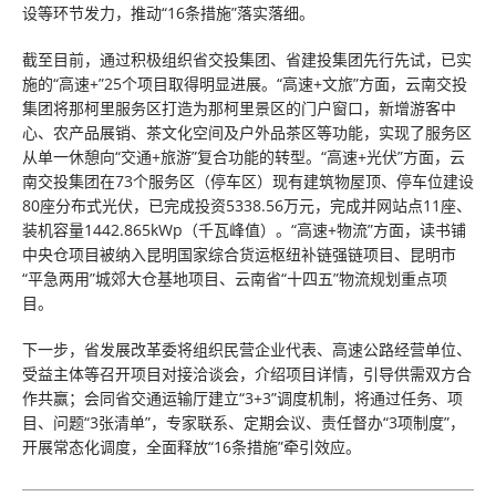
设等环节发力，推动“16条措施”落实落细。
截至目前，通过积极组织省交投集团、省建投集团先行先试，已实
施的“高速+”25个项目取得明显进展。“高速+文旅”方面，云南交投
集团将那柯里服务区打造为那柯里景区的门户窗口，新增游客中
心、农产品展销、茶文化空间及户外品茶区等功能，实现了服务区
从单一休憩向“交通+旅游”复合功能的转型。“高速+光伏”方面，云
南交投集团在73个服务区（停车区）现有建筑物屋顶、停车位建设
80座分布式光伏，已完成投资5338.56万元，完成并网站点11座、
装机容量1442.865kWp（千瓦峰值）。“高速+物流”方面，读书铺
中央仓项目被纳入昆明国家综合货运枢纽补链强链项目、昆明市
“平急两用”城郊大仓基地项目、云南省“十四五”物流规划重点项
目。
下一步，省发展改革委将组织民营企业代表、高速公路经营单位、
受益主体等召开项目对接洽谈会，介绍项目详情，引导供需双方合
作共赢；会同省交通运输厅建立“3+3”调度机制，将通过任务、项
目、问题“3张清单”，专家联系、定期会议、责任督办“3项制度”，
开展常态化调度，全面释放“16条措施”牵引效应。