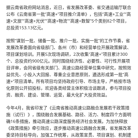
据云南省政府网站消息，近日，省发展改革委、省交通运输厅联合
公布《云南省第一批“高速+”项目推介清单》，包括“高速+工业”“高
速+文旅”“高速+光伏”“高速+物流”“高速+数智”5个类别82个项目，
总投资153.13亿元。
按照“谋划一批、储备一批、推介一批、实施一批”的工作节奏，省
发展改革委面向省级部门、各州（市）和经营单位开展政策解读、
项目谋划培训。开展5次现场调研，2次收集“高速+”项目累计300
个、总投资约900亿元。同时围绕经济性、必要性、可行性开展项
目评审，会同省级有关部门、高速公路经营单位集中研究，按照效
益优先、小投入大回报、尊重企业意愿原则，遴选形成第一批“高
速+”项目清单。所有项目均坚持政府引导、市场主导，严格按市场
化原则公开招投标，欢迎各类经营主体积极洽谈跟进，参与项目投
资、融资、建设、管理、运营，最大化扩大投资效益。
今年4月，我省印发了《云南省推动高速公路融合发展若干政策措
施（试行）》，围绕融合发展基础、路径、活力、制度四个方面明
确16条措施，推动高速公路深度服务经济社会发展。为加快释放
《政策措施》牵引效应，逐步推动高速公路融合发展，省发展改革
委坚持目标导向，加强工作统筹，从政策宣贯、项目谋划、机制建