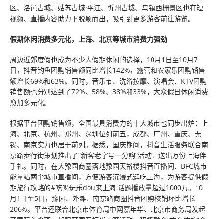
区、洛邑古城、姑苏古城·平江、忻州古城、乌镇西栅景区也在短
视频、直播内容助力下脱颖而出，吸引到更多游客前往游览。
假期休闲消费多元化，上海、北京等城市消费力强劲
周边近郊度假也成为不少人假期休闲的选择，10月1日至10月7
日，抖音钓鱼团购销售额同比增长142%，露营和农家乐团购销售
额增长69%和63%。同时，音乐节、洗浴按摩、演唱会、KTV团购
销售额也分别达到了72%、58%、38%和33%，大众假日休闲消费
愈加多元化。
根据平台团购销售额，全国最具消费力的十大城市也同步出炉：上
海、北京、杭州、郑州、深圳位列前五，成都、广州、重庆、无
锡、南京实力也居于前列。据悉，国庆期间，抖音生活服务联合南
京路步行街策划推出了“新客老字号一分购”活动，送出万份上海伴
手礼。同时，在大豫园商圈落地豫园天裕楼抖音直播间、BFC城市
能量站两个城市直播间，方便游客沉浸式逛吃上海，为游客提供假
期旅行攻略的#吃喝玩乐dou来上海 话题播放量超过1000万。10
月1日至5日，豫园、外滩、南京路商圈抖音团购核销环比增长
206%。平台还联合北京市体育局中网嘉年华、北京市商务局发起