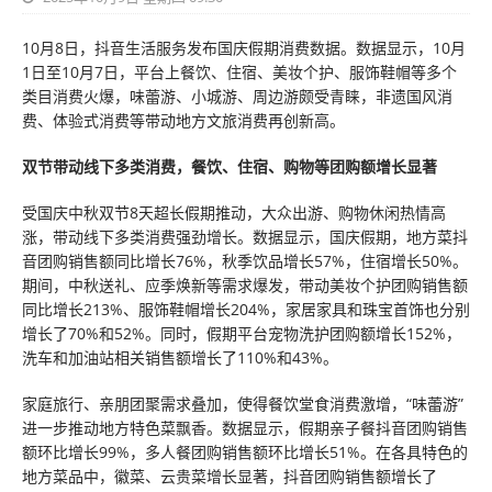
10月8日，抖音生活服务发布国庆假期消费数据。数据显示，10月
1日至10月7日，平台上餐饮、住宿、美妆个护、服饰鞋帽等多个
类目消费火爆，味蕾游、小城游、周边游颇受青睐，非遗国风消
费、体验式消费等带动地方文旅消费再创新高。
双节带动线下多类消费，餐饮、住宿、购物等团购额增长显著
受国庆中秋双节8天超长假期推动，大众出游、购物休闲热情高
涨，带动线下多类消费强劲增长。数据显示，国庆假期，地方菜抖
音团购销售额同比增长76%，秋季饮品增长57%，住宿增长50%。
期间，中秋送礼、应季焕新等需求爆发，带动美妆个护团购销售额
同比增长213%、服饰鞋帽增长204%，家居家具和珠宝首饰也分别
增长了70%和52%。同时，假期平台宠物洗护团购额增长152%，
洗车和加油站相关销售额增长了110%和43%。
家庭旅行、亲朋团聚需求叠加，使得餐饮堂食消费激增，“味蕾游”
进一步推动地方特色菜飘香。数据显示，假期亲子餐抖音团购销售
额环比增长99%，多人餐团购销售额环比增长51%。在各具特色的
地方菜品中，徽菜、云贵菜增长显著，抖音团购销售额增长了