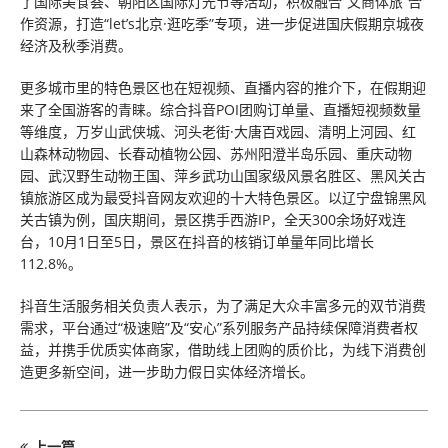
了国际美食荟、朝阳区国际灯光节等活动，积极融合“文商体旅”合
作资源，打造“let’s北京·逛吃季”专项，进一步促进国庆假期京城夜
经济及秋季消费。
更多城市里的特色景区也在短视频、直播内容的推介下，在假期迎
来了全国游客的青睐。综合抖音POI团购订单量、直播短视频数量
等维度，万岁山武侠城、河头老街·大唐百戏园、清明上河园、红
山森林动物园、长春动植物公园、苏州阳澄半岛乐园、重庆动物
园、武汉野生动物王国、萍乡武功山国家级风景名胜区、黑风关古
镇旅游区成为最受抖音网友欢迎的十大特色景区。以辽宁盘锦黑风
关古镇为例，国庆期间，景区携手西游IP，全天300余场好戏连
台，10月1日至5日，景区在抖音的核销订单量年同比增长
112.8%。
抖音生活服务相关负责人表示，为了满足大众丰富多元的双节消费
需求，平台通过“极速赔”及“安心”系列服务产品持续保障消费者权
益，并携手优质实体商家，借助线上团购的质价比，为线下消费创
造更多新空间，进一步助力假日实体经济增长。
上一篇