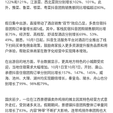
122%和121%，江浙菜、西北菜则分别增长102%、101%。此
外，豫菜、鲁菜、鄂菜、粤菜抖音团购销售额同比增幅超过80%。
假日集中出游，直接带动了酒店销售“双节”效应凸显，多类住宿抖
音团购订单量增长超5成。其中，客栈民宿抖音团购销售额同比增
长75%，经济型、高档型、舒适型酒店分别增长69%、53%、
49%。据悉，10月1日起，抖音生活服务平台对酒店行业推出了线
下扫码买单免佣金政策，鼓励商家投入更多资源提升服务品质和用
户体验，帮助实体商家在数字化经营中实现降本增效。
在出游目的地方面，平台数据显示，更具地方特色的小城颇受欢
迎，当地住宿需求大幅增加。10月1日至10月7日，开封、唐山、
承德抖音住宿团购订单分别同比增长157%、147%、145%，威
海、池州、大理、湖州均实现翻倍增长，秦皇岛、陵水、舟山也分
别增长了99%、98%和79%。
国庆前夕，一位在江西景德镇卖炸鸡排的摊主因其特色经营方式意
外走红，受到诸多关注。假期期间，景德镇抖音团购整体订单量同
比增长了83%。内容“种草”不断扩大影响，连带鸡排炸串团购也大