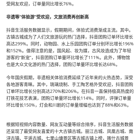
受网友欢迎，订单量同比增长76%。
非遗等“体验游”受欢迎，文旅消费再创新高
抖音生活服务数据显示，假期期间，体验式消费渐成主流。其中。
古镇古城成为了人们文旅游玩的热门选择，抖音团购订单环比增长
高达299%。同时，动物园、水上乐园团购订单分别环比增长196%
和152%。值得注意的是，国风起、妆为媒，古风妆造成为了年轻
游客的“新宠”，抖音团购订单量环比增长了111%。此外，博物馆
也是大众文化游的热门选择，团购订单量环比增长达68%。
今年国庆假期，非遗相关体验消费延续了近年来的火热态势，深受
各地游客青睐。其中，琉璃烧制、手工陶艺格外受欢迎，抖音团购
订单环比增长分别高达270%和206%。在抖音一直保持极高热度的
打铁花技艺表演，团购订单量环比增长114%。同时，评弹订单量
环比增长150%，灯会和川剧的订单量增幅也达到了88%和63%。
根据短视频内容数量、网友互动量等综合排序，抖音生活服务数据
还呈现了最受网友喜爱的十大古镇古城。丽江古城、凤凰古城、南
浔古镇、平遥古城、七里山塘景区等古城古镇上榜，喀什古城景