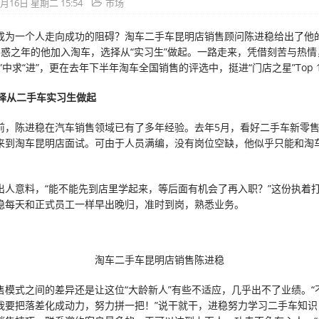
5月16日 星期二 15:54
市场
成为一个人走向成功的阻碍？淘车二手车昆明店销售顾问陈进稳给出了他
不惑之年的他加入淘车，选择从“实习生”做起。一路走来，凭借刻苦与热情
”中求“进”，更在去年下半年淘车全国销售的评选中，挺进“门店之星”Top 
择从二手车实习生做起
前，陈进稳在汽车销售领域已有了多年经验。去年5月，看好二手车新零
来到淘车昆明店面试。可由于人员满编，没有岗位空缺，他似乎只能和淘车
出人意料，“能不能先到店里学起来，等后面有机会了再入职？”这份执着
稳每天和正式员工一样早出晚归，准时到岗，熟悉业务。
淘车二手车昆明店销售陈进稳
售模式之间的差异还是让这位“大龄新人”有些不适应，几乎出不了业绩。“
我要把落差化成动力，努力拼一把！”说干就干，进稳努力学习二手车知识