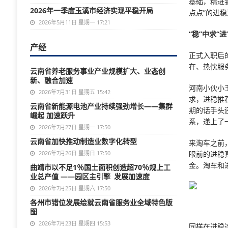
基础，精进
2026年一季度玉溪市经济实现平稳开局
点点”的进
2026年5月11日 星期一 17:21
“
稳”中求“进
产经
正式入职后
在、热忱服
云南省养老服务事业产业规模扩大、业态创
新、融合加速
河南小伙小
2026年7月31日 星期五 15:42
求，进稳推
云南省新能源电池产业持续强劲增长——集群
期的话手头
崛起 加速跃升
系，递上了
2026年7月27日 星期一 17:50
云南省加快推动制造业数字化转型
来淘车之前
2026年7月26日 星期日 17:50
眼前的进稳
金。淘车和
曲靖市以不足1％国土面积创造超70％规上工
业总产值 ——园区主引擎 发展加速度
2026年7月25日 星期六 17:50
各州市错位发展绘就云南省服务业全域特色版
图
2026年7月23日 星期四 15:53
同样在进稳