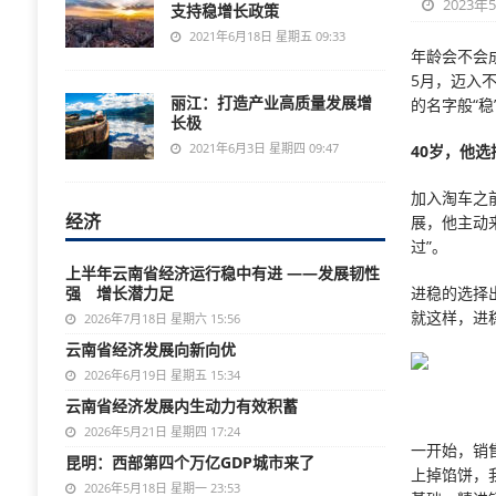
2023年
支持稳增长政策
2021年6月18日 星期五 09:33
年龄会不会
5月，迈入
丽江：打造产业高质量发展增
的名字般“稳
长极
2021年6月3日 星期四 09:47
4
0
岁，他选
加入淘车之
经济
展，他主动
过”。
上半年云南省经济运行稳中有进 ——发展韧性
强 增长潜力足
进稳的选择
就这样，进
2026年7月18日 星期六 15:56
云南省经济发展向新向优
2026年6月19日 星期五 15:34
云南省经济发展内生动力有效积蓄
2026年5月21日 星期四 17:24
一开始，销
昆明：西部第四个万亿GDP城市来了
上掉馅饼，
2026年5月18日 星期一 23:53