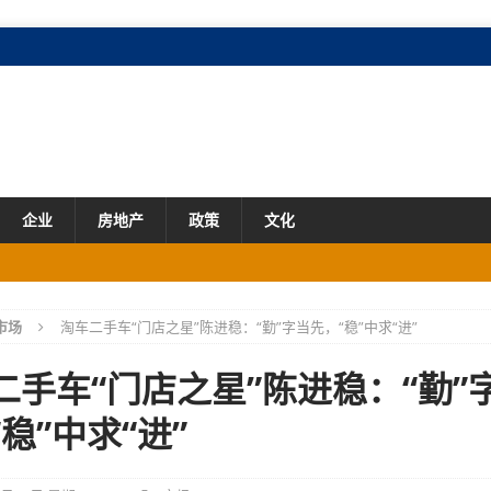
企业
房地产
政策
文化
市场
市场
淘车二手车“门店之星”陈进稳：“勤”字当先，“稳”中求“进”
业态创新、融合加速
产业
二手车“门店之星”陈进稳：“勤”
场
稳”中求“进”