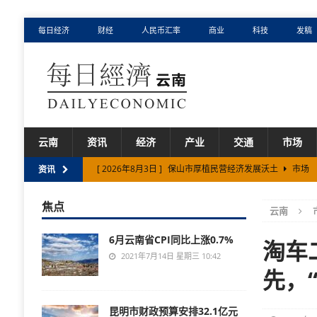
每日经济
财经
人民币汇率
商业
科技
发稿
云南
资讯
经济
产业
交通
市场
[ 2026年8月3日 ]
保山市厚植民营经济发展沃土
市场
资讯
[ 2026年8月2日 ]
云南省实施“人工智能+制造”专项行动
焦点
云南
[ 2026年7月31日 ]
云南省养老服务事业产业规模扩大、
6月云南省CPI同比上涨0.7%
[ 2026年8月5日 ]
云南省拟立法保护古树名木
市场
淘车
2021年7月14日 星期三 10:42
[ 2026年8月4日 ]
云南省启动两项边贸外汇结算试点
市
先，“
昆明市财政预算安排32.1亿元