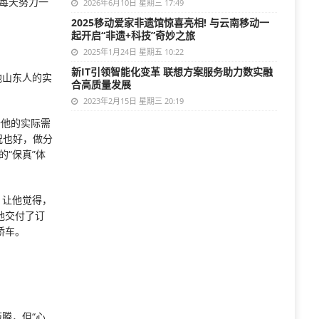
每天努力一
2026年6月10日 星期三 17:49
2025移动爱家非遗馆惊喜亮相! 与云南移动一
起开启“非遗+科技”奇妙之旅
2025年1月24日 星期五 10:22
新IT引领智能化变革 联想方案服务助力数实融
他山东人的实
合高质量发展
2023年2月15日 星期三 20:19
据他的实际需
况也好，做分
“保真”体
，让他觉得，
地交付了订
轿车。
腾，但“心