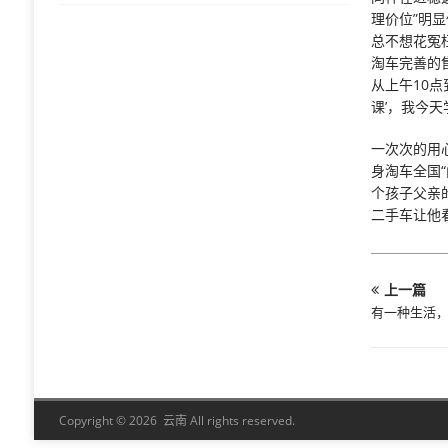
理价位”明
总不想花冤
淘车完善的
从上午10点
课’，我今天
一次次的用
身淘车全国“
个孩子父亲
二手车让他
上一篇
有一种生活，
Copyright © 2026 云南 All rights reserved.