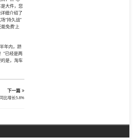
车是大件，您
他详细介绍了
场“持久战”
能免费‘上
短半年内，跻
！”已经是两
要的是，淘车
下一篇
比增长5.8%