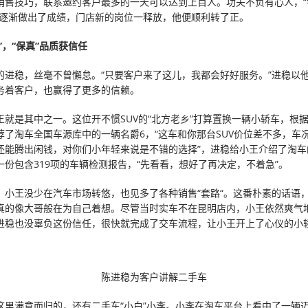
销售技巧，联系邀约客户最多的一天可以达到上百人。功夫不负有心人，“
稳逐渐做出了成绩，门店新的岗位一释放，他便顺利转了正。
”
，
“保真”品质获信任
的进稳，丝毫不曾懈怠。“只要客户来了这儿，我都会好好服务。”进稳以
务着客户，也赢得了更多的信赖。
王就是其中之一。这位开不惯SUV的“北方老乡”打算置换一辆小轿车，根
荐了淘车全国车源库中的一辆名爵6，“这车和你那台SUV价位差不多，车
还能腾出闲钱，对你们小年轻来说是不错的选择”，进稳给小王介绍了淘车的
一份包含319项的车辆检测报告，“先看看，想好了再决定，不着急”。
，小王没少在汽车市场转悠，也见多了各种销售“套路“。这番朴素的话语
真的像大哥般在为自己着想。尽管当时实车不在昆明店内，小王依然爽气
进稳也没辜负这份信任，很快就完成了交车流程，让小王开上了心仪的小
陈进稳为客户讲解二手车
这里满意而归的，还有二手车“小白”小李。小李在淘车平台上看中了一辆迈