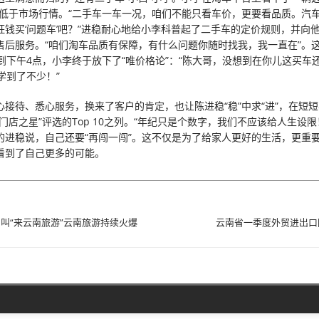
显低于市场行情。“二手车一车一况，咱们不能只看车价，更要看品质。汽
枉钱买‘问题车’吧？”进稳耐心地给小李科普起了二手车的定价规则，并向
售后服务。“咱们淘车品质有保障，有什么问题你随时找我，我一直在”。这
到下午4点，小李终于放下了“唯价格论”：“陈大哥，没想到在你儿这买车还
学到了不少！”
心接待、悉心服务，换来了客户的肯定，也让陈进稳“稳”中求“进”，在短
门店之星”评选的Top 10之列。“年纪只是个数字，我们不应该给人生设限
的进稳说，自己还要“再闯一闯”。这不仅是为了给家人更好的生活，更重
看到了自己更多的可能。
叫“来云南旅游”云南旅游持续火爆
云南省一季度外贸进出口同