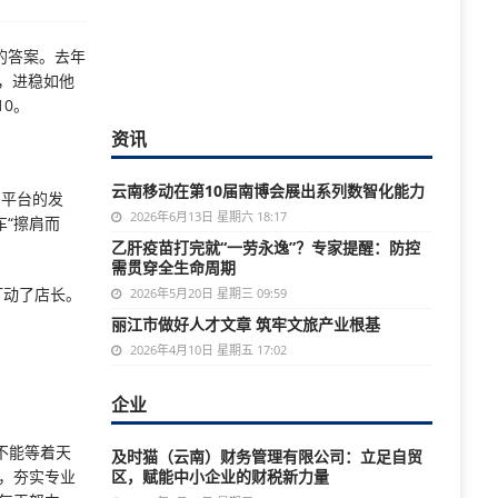
的答案。去年
，进稳如他
10。
资讯
云南移动在第10届南博会展出系列数智化能力
售平台的发
2026年6月13日 星期六 18:17
“擦肩而
乙肝疫苗打完就“一劳永逸”？专家提醒：防控
需贯穿全生命周期
打动了店长。
2026年5月20日 星期三 09:59
丽江市做好人才文章 筑牢文旅产业根基
2026年4月10日 星期五 17:02
企业
不能等着天
及时猫（云南）财务管理有限公司：立足自贸
，夯实专业
区，赋能中小企业的财税新力量