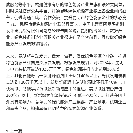
成服务等水平，构建健康有序的绿色能源产业生态和联盟共同体，
同时通过搭建公共平台，打通昆明绿色能源产业链上各企业间的壁
垒，促进沟通互助、合作交流，提升昆明市绿色能源企业的核心竞
争力。”昆明市绿色能源产业联盟理事长、中国电建集团昆明勘测
设计研究院有限公司副总经理朱国金说，昆明的冶金业、数据产
业、绿色装备制造业等相关产业都走在了全省前列，理应做好绿色
能源产业发展的领跑者。
未来，昆明将主动发力，做大、做强、做优绿色能源产业链，推进
绿色能源产业向更深层次发展。根据发展规划，到2025年，昆明
市电力装机容量达1025万千瓦，绿色能源装机占比达到86%以
上，非化石能源占一次能源消费比重达到40%以上，光伏发电装机
量达到120万千瓦以上，新增新能源电站储能配比不低于10%，加
快氢能、储能等绿色能源新领域应用的推进，实现能源装备产值
200亿元以上，新增绿色能源投资3年不低于400亿元，打造在国内
外具有影响力、竞争力的绿色能源产业集群、产业基地、优势企业
和拳头产品，构建具有昆明特色的绿色能源产业体系。
上一篇