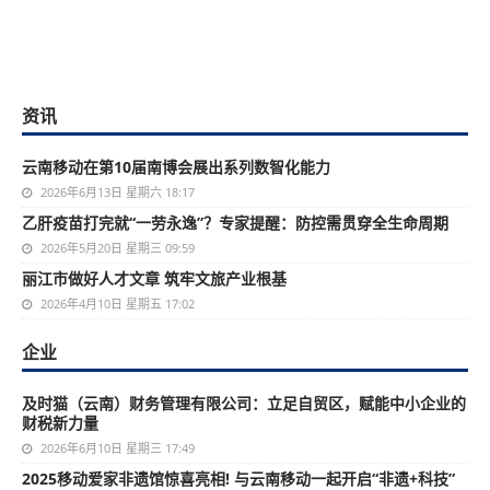
资讯
云南移动在第10届南博会展出系列数智化能力
2026年6月13日 星期六 18:17
乙肝疫苗打完就“一劳永逸”？专家提醒：防控需贯穿全生命周期
2026年5月20日 星期三 09:59
丽江市做好人才文章 筑牢文旅产业根基
2026年4月10日 星期五 17:02
企业
及时猫（云南）财务管理有限公司：立足自贸区，赋能中小企业的
财税新力量
2026年6月10日 星期三 17:49
2025移动爱家非遗馆惊喜亮相! 与云南移动一起开启“非遗+科技”