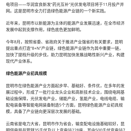
电项目——华润宜良新发“药光互补”光伏发电项目将于11月投产并
网。这是昆明市全力打造绿色能源产业链的一个新实践。
近年来，昆明市以新能源为主体的能源产业发展迅速，在全市经济
发展中起到支撑作用，绿色底色更加鲜明。
今年8月，按照省委、省政府关于推进产业强省的有关要求，昆明
提出重点打造“8+N”产业链，绿色能源产业链作为其中重要一链，
加快了提档升级的步伐，助力昆明加快发展战略性新兴产业，构建
现代产业体系。
绿色能源产业初具规模
昆明市在绿色能源产业方面起步早、基础好、条件优，在多年的发
展过程中，形成了一批行业龙头企业和高新技术企业，围绕电网基
础设施保障，光伏发电产业，储能产业，氢能产业，电线电缆、输
配电装备等智能电网装备制造5个方面，昆明绿色能源产业初具规
模，具备了产业链向更深层次发展的基础。
云南省是电力大省，昆明市作为省会，输变配电设施基础较好，昆
明供电局共管辖35千伏及以上变电站228座，其中500千伏变电站7