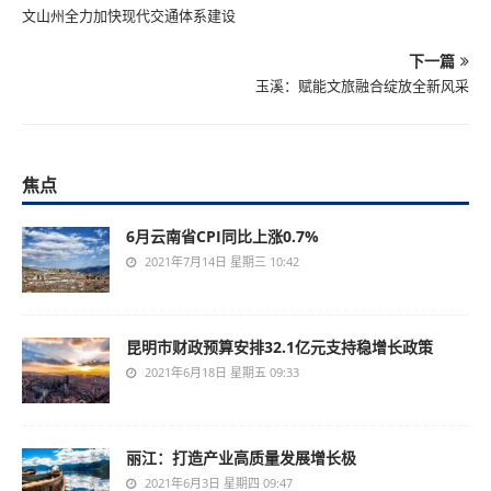
文山州全力加快现代交通体系建设
下一篇
玉溪：​赋能文旅融合绽放全新风采
焦点
6月云南省CPI同比上涨0.7%
2021年7月14日 星期三 10:42
昆明市财政预算安排32.1亿元支持稳增长政策
2021年6月18日 星期五 09:33
丽江：打造产业高质量发展增长极
2021年6月3日 星期四 09:47