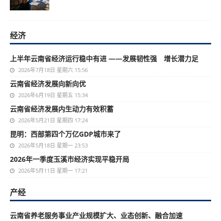
经济
上半年云南省经济运行稳中有进 ——发展韧性强 增长潜力足
2026年7月18日 星期六 15:56
云南省经济发展向新向优
2026年6月19日 星期五 15:34
云南省经济发展内生动力有效积蓄
2026年5月21日 星期四 17:24
昆明：西部第四个万亿GDP城市来了
2026年5月18日 星期一 23:53
2026年一季度玉溪市经济实现平稳开局
2026年5月11日 星期一 17:21
产经
云南省养老服务事业产业规模扩大、业态创新、融合加速