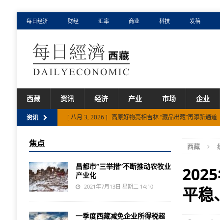
每日经济
财经
汇率
商业
科技
发稿
西藏
资讯
经济
产业
市场
企业
[ 八月 3, 2026 ]
高原好物亮相吉林 “藏品出藏”再添新通道
资讯
[ 八月 3, 2026 ]
乃堆拉边贸通道恢复开通
市场
焦点
西藏
[ 八月 5, 2026 ]
上半年西藏特色产品出口额同比增长18.7
昌都市“三举措”不断推动农牧业
20
产业化
2021年7月13日 星期二 14:10
平稳
一季度西藏减免企业所得税超