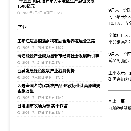
“十五五”时期拉萨市力争地区生产总值突破
1500亿元
9月末，金
2026年7月3日 星期五 16:23
同比增长6.
18.1%，
产业
全体居民人
工布江达县娘蒲乡梅花鹿合规养殖经营之路
平分别高2.
2026年7月29日 星期三 15:27
9月末，全区
清洁能源产业成为昌都市经济社会发展新引擎
截至9月底，
2026年7月21日 星期二 17:14
西藏发展绿色氢氧产业独具优势
王平表示，
2026年7月20日 星期一 17:15
础仍需加力
入选全国名特优新农产品 达孜奶业让高原鲜奶
香飘万里
2026年7月17日 星期五 13:40
上一篇
日喀则市牧场为卷 实干作答
西藏酥油融
2026年7月17日 星期五 13:11