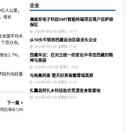
企业
9亿人公里，
时，增长
澜森安电子科技SMT智能终端项目落户拉萨综
保区
2026年3月25日 星期三 18:17
比全国平均水
从10头牛犊到西藏自治区级龙头企业
.1个百分点。
2025年7月10日 星期四 17:53
增长2.7%。
西藏羊达：在对立统一的变化中寻找西藏的精
神与美丽
2024年12月18日 星期三 18:02
济回升向好基
与格桑同香 楚天好茶香飘雪域高原
2024年9月15日 星期日 21:33
扎囊县阿扎乡科技助农荒漠变身致富地
2024年5月16日 星期四 20:53
下一篇
同比增长12%