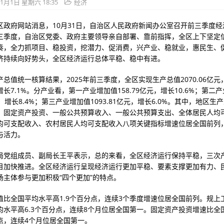
11月1日 星期六 18:35
经济
区政府网站消息，10月31日，自治区人民政府新闻办公室召开前三季度经
三季度，自治区党委、政府主要领导亲自部署、靠前指挥，全区上下坚定
奏，全力抓项目、稳投资，挖潜力、促消费，兴产业、稳就业，惠民生、
济持续向好势头，全区经济运行总体平稳、稳中有进。
总值统一核算结果，2025年前三季度，全区实现生产总值2070.06亿
长7.1%。分产业看，第一产业增加值158.79亿元，增长10.6%；第二
亿元，增长8.4%；第三产业增加值1093.81亿元，增长6.0%。其中，地区
、固定资产投资、一般公共预算收入、一般公共预算支出、全体居民人均
均可支配收入、农村居民人均可支配收入八项关键指标增速位居全国前列
与活力。
局党组成员、副局长王平表示，总的来看，全区经济运行保持平稳，三次
目加快推进。全区经济运行呈现经济运行更加平稳、要素支撑更加有力、
场主体参与更加积极“四个更加”的特点。
值比全国平均水平高1.9个百分点，连续3个季度增速位居全国前列。规上
均水平高6.3个百分点，连续8个月位居全国第一。固定资产投资增速比全
分点，连续4个月位居全国第一。