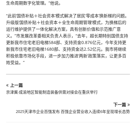
生命周期数字化管理。”他说。
“此前‘国债补贴＋社会资本’模式解决了居民‘零成本’换新梯的问题。
升级版‘国债补贴＋社会资本＋全生命周期管理’模式，为换梯后的
运行维护提供了一体化解决方案，具有创新价值和示范推广意
义。”市发展改革委相关负责人表示，“去年，超长期特别国债支持
更新我市住宅老旧电梯584部、支持资金0.876亿元，今年支持更
新我市住宅老旧电梯1680部、支持资金达2.52亿元。我市将继续
积极依靠市场化手段，进一步加力推进‘两新’政策落实，让更多百
姓受益。”
上一篇
京津冀·成渝地区智能制造装备供需对接会在重庆举行
下一篇
2025天津市企业百强发布 百强企业营业收入连续6年呈现增长态势