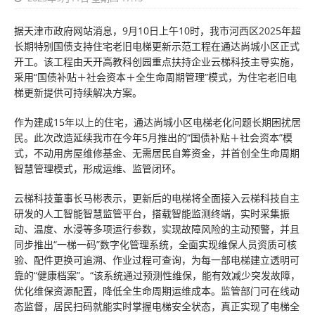
据天津市政府网站消息，9月10日上午10时，我市河西区2025年超
长期特别国债支持住宅老旧电梯更新示范工程在通达尚城小区正式
开工。该工程由天开高教科创园重点扶持企业云梯科技主导实施，
采用“国债补贴＋社会资本＋全生命周期管理”模式，为住宅老旧电
梯更新提供可持续解决方案。
作为建成15年以上的住宅，通达尚城小区电梯老化问题长期困扰居
民。此次改造延续我市在今年5月推出的“国债补贴＋社会资本”模
式，不动用房屋维修基金、无需居民自筹资金，并首创全生命周期
智慧管理模式，形成运维、监管闭环。
云梯科技董事长马彬表示，更新后的电梯将全面接入云梯科技自主
研发的人工智能智慧监管平台，搭载智能监测终端，实时采集振
动、温度、水浸等多项运行参数，实现故障风险的主动预警，并且
同步推出“一梯一码”数字化管理系统，全面实现维保人员资质可核
验、配件更换可追溯、作业过程可查询，为每一部电梯建立透明可
靠的“健康档案”。“该系统通过预测性维保，能有效减少突发故障，
优化维保资源配置，降低全生命周期运维成本。监管部门可在线动
态监督，居民扫码就能实时掌握电梯安全状态，真正实现了电梯全