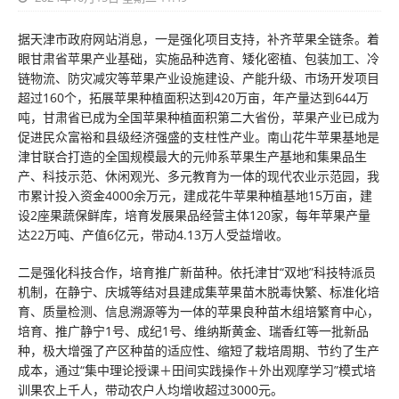
据天津市政府网站消息，一是强化项目支持，补齐苹果全链条。着
眼甘肃省苹果产业基础，实施品种选育、矮化密植、包装加工、冷
链物流、防灾减灾等苹果产业设施建设、产能升级、市场开发项目
超过160个，拓展苹果种植面积达到420万亩，年产量达到644万
吨，甘肃省已成为全国苹果种植面积第二大省份，苹果产业已成为
促进民众富裕和县级经济强盛的支柱性产业。南山花牛苹果基地是
津甘联合打造的全国规模最大的元帅系苹果生产基地和集果品生
产、科技示范、休闲观光、多元教育为一体的现代农业示范园，我
市累计投入资金4000余万元，建成花牛苹果种植基地15万亩，建
设2座果蔬保鲜库，培育发展果品经营主体120家，每年苹果产量
达22万吨、产值6亿元，带动4.13万人受益增收。
二是强化科技合作，培育推广新苗种。依托津甘“双地”科技特派员
机制，在静宁、庆城等结对县建成集苹果苗木脱毒快繁、标准化培
育、质量检测、信息溯源等为一体的苹果良种苗木组培繁育中心，
培育、推广静宁1号、成纪1号、维纳斯黄金、瑞香红等一批新品
种，极大增强了产区种苗的适应性、缩短了栽培周期、节约了生产
成本，通过“集中理论授课＋田间实践操作＋外出观摩学习”模式培
训果农上千人，带动农户人均增收超过3000元。