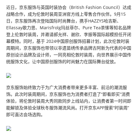
近日，京东服饰与英国时装协会（British Fashion Council）达成
战略合作，成为伦敦时装周亚洲官方线上零售合作伙伴。9月15
日，京东服饰再次登陆国际时尚舞台，携手HAZZYS哈吉斯、
Ellassay歌力思、Marisfrolg玛丝菲尔、Pure Tea茶愫等知名品牌
登上伦敦时装周，并邀请郝允祥、谢欣、李振等国际超模担任开闭
幕模特。同时，基于 2024中国原创服饰招募计划，此次伦敦时装
周期间，京东服饰也带领以非遗苗绣传承品牌古阿新为代表的中国
原创设计品牌及设计师，一同亮相伦敦时装周，向世界展示中国传
统服饰文化，让中国原创服饰的时尚魅力在国际舞台绽放。
京东服饰始终致力于为广大消费者带来更多丰富、前沿的潮流服
饰。此次时装周期间，京东服饰也为消费者打造了“即看即买”消费
体验，将伦敦时装周大秀同款同步上线站内，让消费者第一时间即
能解锁及体验全球秋冬服饰潮流风尚。打开京东APP搜索“时装周”
即可直达会场选购。