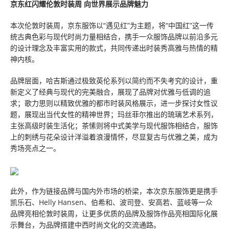
京东红闪耀伦敦时装周 向世界展示品牌魅力
本次伦敦时装周，京东服饰以“遇见红”为主题，将“中国红”这一传
统古典色彩与现代时尚力量相结合，携手一众服饰品牌以前沿多元
的设计理念及丰富实用的款式，共同传递出时装秀高雅与热情的精
神内核。
品牌层面，哈吉斯通过极致英伦系列以简约而不失考究的设计，重
新定义了经典与现代的完美融合，展现了品牌对优雅与低调的追
求；歌力思则以精致优雅的都市时装风格展示，进一步探讨女性议
题，展现出当代女性的精神世界；玛丝菲尔推出的琉璃艺术系列，
主张高级时装生活化；茶愫则将中式美学与现代服饰相结合，服饰
上的刺绣与花朵设计洋溢着浪漫情怀，尽显复古与优雅之美，成为
秀场亮点之一。
此外，作为链接品牌与国内外市场的桥梁，本次京东服饰更是携手
凯乐石、Helly Hansen、伯希和、波司登、安高若、蓝岐等一众
品牌亮相伦敦时装周，让更多优质的品牌及服饰作品亮相国际化展
示舞台，为品牌搭建中西时尚文化的交流通路。