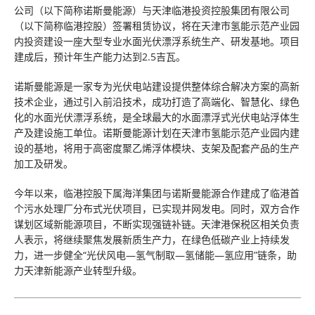
公司（以下简称诺斯曼能源）与天津临港投资控股集团有限公司
（以下简称临港控股）签署租赁协议，将在天津市氢能示范产业园
内投资建设一座大型专业水面光伏漂浮系统生产、研发基地。项目
建成后，预计年生产能力达到2.5吉瓦。
诺斯曼能源是一家专为光伏电站建设提供整体综合解决方案的高新
技术企业，通过引入前沿技术，成功打造了高端化、智慧化、绿色
化的水面光伏漂浮系统，是全球最大的水面漂浮式光伏电站浮体生
产及建设施工单位。诺斯曼能源计划在天津市氢能示范产业园内建
设的基地，将用于高密度聚乙烯浮体模块、支架及配套产品的生产
加工及研发。
今年以来，临港控股下属海洋集团与诺斯曼能源合作建成了临港首
个污水处理厂分布式光伏项目，已实现并网发电。同时，双方合作
谋划区域新能源项目，不断实现强链补链。天津港保税区相关负责
人表示，将继续聚焦发展新质生产力，在绿色低碳产业上持续发
力，进一步健全“光伏风电—氢气制取—氢储能—氢应用”链条，助
力天津新能源产业转型升级。