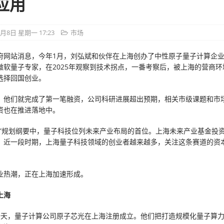
应用
6月8日 星期一 17:23
市场
府网站消息，今年1月，刘弘斌和伙伴在上海创办了中性原子量子计算企
微软量子专家，在2025年观察到技术拐点，一番考察后，被上海的营商环
选择回国创业。
，他们就完成了第一笔融资，公司科研进展超出预期，相关市级课题和市
资也在推进落地中。
五”规划纲要中，量子科技位列未来产业布局的首位。上海未来产业基金投
，近一段时期，上海量子科技领域的创业者越来越多，关注这条赛道的资
业热潮，正在上海加速形成。
上海
一天，量子计算公司原子芯光在上海注册成立。他们把打造规模化量子算