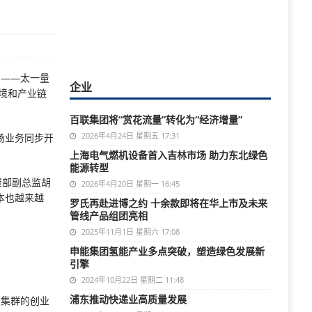
业——太一量
企业
境和产业链
百联集团将“赏花流量”转化为“经济增量”
2026年4月24日 星期五 17:31
场业务同步开
上海电气燃机设备首入吉林市场 助力东北绿色
能源转型
资部副总监胡
2026年4月20日 星期一 16:45
本也越来越
罗氏再赴进博之约 十余款即将在华上市及未来
管线产品组团亮相
2025年11月1日 星期六 17:08
申能集团氢能产业多点突破，塑造绿色发展新
引擎
2024年10月22日 星期二 11:48
浦东推动快递业高质量发展
力集群的创业