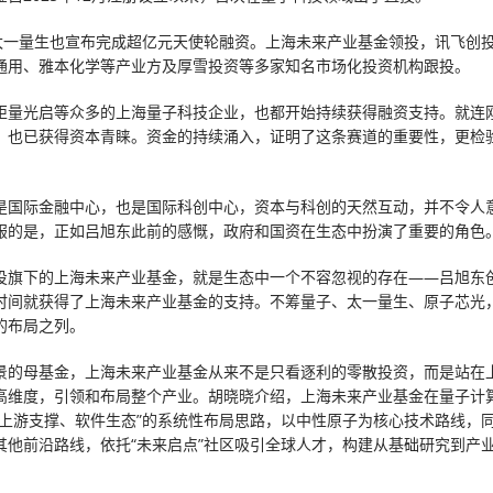
，太一量生也宣布完成超亿元天使轮融资。上海未来产业基金领投，讯飞创
通用、雅本化学等产业方及厚雪投资等多家知名市场化投资机构跟投。
矩量光启等众多的上海量子科技企业，也都开始持续获得融资支持。就连
，也已获得资本青睐。资金的持续涌入，证明了这条赛道的重要性，更检
。
是国际金融中心，也是国际科创中心，资本与科创的天然互动，并不令人
服的是，正如吕旭东此前的感慨，政府和国资在生态中扮演了重要的角色
投旗下的上海未来产业基金，就是生态中一个不容忽视的存在——吕旭东
时间就获得了上海未来产业基金的支持。不筹量子、太一量生、原子芯光
的布局之列。
景的母基金，上海未来产业基金从来不是只看逐利的零散投资，而是站在
高维度，引领和布局整个产业。胡晓晓介绍，上海未来产业基金在量子计
、上游支撑、软件生态”的系统性布局思路，以中性原子为核心技术路线，
其他前沿路线，依托“未来启点”社区吸引全球人才，构建从基础研究到产