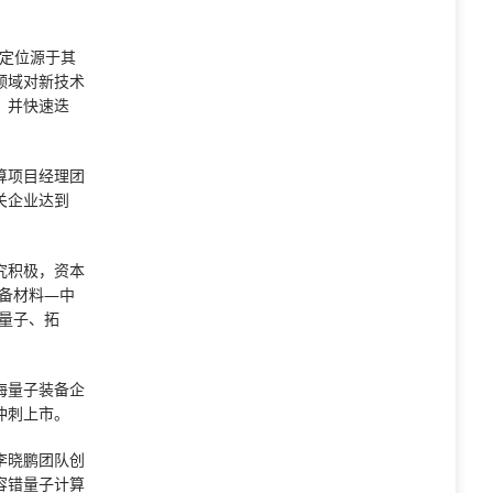
。
一定位源于其
领域对新技术
，并快速迭
算项目经理团
关企业达到
究积极，资本
备材料—中
量子、拓
海量子装备企
冲刺上市。
李晓鹏团队创
容错量子计算