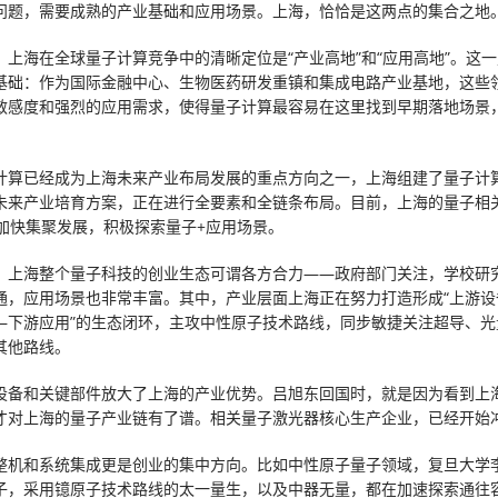
问题，需要成熟的产业基础和应用场景。上海，恰恰是这两点的集合之地
，上海在全球量子计算竞争中的清晰定位是“产业高地”和“应用高地”。这
基础：作为国际金融中心、生物医药研发重镇和集成电路产业基地，这些
敏感度和强烈的应用需求，使得量子计算最容易在这里找到早期落地场景
计算已经成为上海未来产业布局发展的重点方向之一，上海组建了量子计
未来产业培育方案，正在进行全要素和全链条布局。目前，上海的量子相
并加快集聚发展，积极探索量子+应用场景。
，上海整个量子科技的创业生态可谓各方合力——政府部门关注，学校研
通，应用场景也非常丰富。其中，产业层面上海正在努力打造形成“上游设
—下游应用”的生态闭环，主攻中性原子技术路线，同步敏捷关注超导、光
其他路线。
设备和关键部件放大了上海的产业优势。吕旭东回国时，就是因为看到上
才对上海的量子产业链有了谱。相关量子激光器核心生产企业，已经开始
整机和系统集成更是创业的集中方向。比如中性原子量子领域，复旦大学
子，采用镱原子技术路线的太一量生，以及中器无量，都在加速探索通往