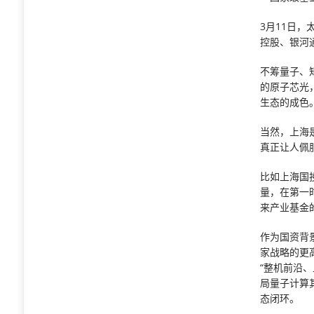
3月11日
控股、银河
不筹量子、
的原子芯光
生态的成色
当然，上海
真正让人佩
比如上海国
量，在第一
来产业基金
作为国资背
家战略的更
“整机前沿
局量子计算
态闭环。