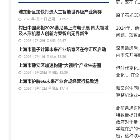
梦，安在了
浦东新区加快打造人工智能世界级产业集群
原子芯光C
2026年7月21日 星期二 17:52
村田中国亮相2026慕尼黑上海电子展 四大领域
2024年
及人形机器人创新方案智启无界新生
问题：短暂
2026年7月2日 星期四 09:47
深思熟虑后
上海市量子计算未来产业培育区在徐汇区启动
内率先开展
2026年7月1日 星期三 13:36
上海市静安区加速构建“大视听”产业生态圈
但时代变化
2026年6月25日 星期四 13:39
业化”。在
上海市护航6G未来产业合规经营行稳致远
和栾兴生同
2026年6月12日 星期五 17:14
算整机企业
此前吕旭东
特数量提升
政府对于量
学院在沪的
密，这种联