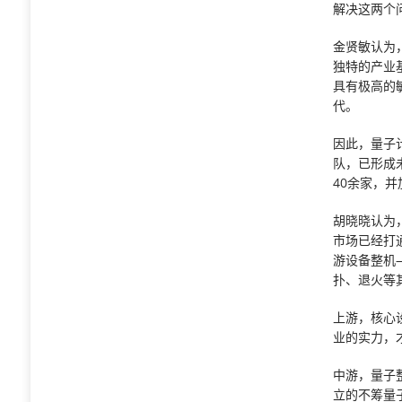
解决这两个
金贤敏认为
独特的产业
具有极高的
代。
因此，量子
队，已形成
40余家，
胡晓晓认为
市场已经打
游设备整机
扑、退火等
上游，核心
业的实力，
中游，量子
立的不筹量