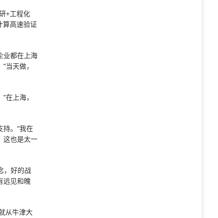
研+工程化
计算高速验证
企业都在上海
“当天做，
“在上海，
持。“我在
，这也是太一
念，好的战
有远见和魄
就从牛津大