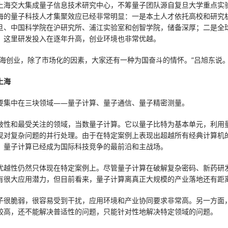
上海交大集成量子信息技术研究中心，不筹量子团队源自复旦大学重点实
海的量子科技人才集聚效应已经非常明显：一是本土人才依托高校和研究
旦、中国科学院在沪研究所、浦江实验室和创智学院，储备深厚；二是全
，这里研发投入在逐年升高，创业环境也非常优越。
上海创业，除了市场化的因素，大家还有一种为国奋斗的情怀。”吕旭东说
上海
要集中在三块领域——量子计算、量子通信、量子精密测量。
破性和最受关注的领域，当数量子计算。它以量子比特为基本单元，利用
现对复杂问题的并行处理。由于在特定案例上表现出超越所有经典计算机
，量子计算已经成为国际科技竞争的最前沿和主战场。
优越性仍然只体现在特定案例上。尽管量子计算在破解复杂密码、新药研
有很大应用潜力，但目前看来，量子计算离真正大规模的产业落地还有距
子很脆弱，很容易受到干扰，应用环境和产业协同要求非常高。另一方面
较高，还不能解决普适性的问题，只能针对性地解决特定领域的问题。