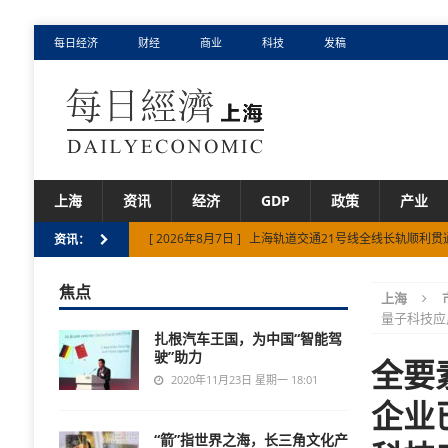
每日经济
财经
商业
科技
发稿
上海
资讯
经济
GDP
政策
产业
[ 2026年8月7日 ]
在新天地“偶遇”非遗鱼汤面！东台西
资讯：
[ 2026年8月6日 ]
构筑海内外游戏的交流桥梁：2026
焦点
上海
[ 2026年8月6日 ]
上海市一体化示范区上半年GDP增6.3
量子科技应
扎根汽车王国，为中国“智能驾
[ 2026年8月7日 ]
上海市促进民营经济发展“十五五”规
驶”助力
全要
[ 2026年8月7日 ]
上海轨道交通21号线全线长轨顺利贯
2020年11月23日 星期一 18:01
企业
“箭”指世界之海，长三角文化产