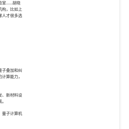
验室……胡晓
机构，比如上
球人才很多选
。
量子叠加和纠
的计算能力，
发、新材料设
离。
，量子计算机