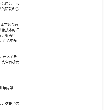
平台融合，已
法的研发和仿
资本市场金融
沙箱技术的证
景，覆盖电
，在这里我
，在这个决
，完全有机会
业年内第二
投，这也是这