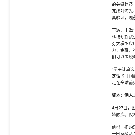
的关键路径
完成对海光
真验证，现
下游，上海
科技创新试
券大模型应
力、金融、
们可以围绕
“量子计算
定性的时间
走在全球前
资本：涌入
4月27日
轮融资。仅2
值得一提的
一国家级基