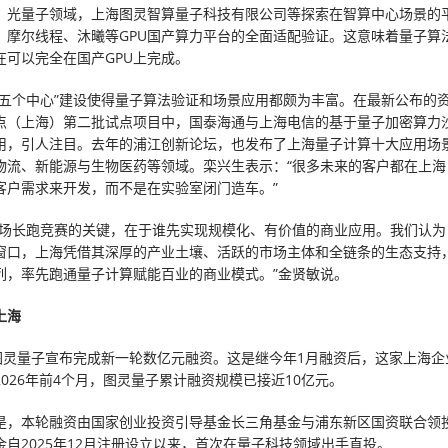
。光量子领域，上海图灵智算量子科技有限公司等探索在智算中心场景的
、摩尔线程、沐曦等GPU国产算力平台的全面适配验证。这意味着量子算
在可以完全在国产GPU上完成。
“五个中心”建设使得量子算法验证和场景应用都颇为丰富。在最新公布的
点（上海）第二批试点项目中，国泰海通与上海电信的基于量子加密算力
用，引人注目。去年的浦江创新论坛，也发布了上海量子计算十大应用场
物流、新能源与生物医药等领域。栾兴生表示：“很多未来的客户都在上海
客户需求来开发，而不是在实验室闭门造车。”
这场长跑竞赛的关键，在于谁先实现规模化、有价值的商业应用。我们认为
窗口，上海凭借其深厚的产业土壤、活跃的市场主体和全链条的生态支持
列，率先跑通量子计算赋能百业的商业模式。”金贤敏说。
上海
，图灵量子宣布完成新一轮数亿元融资。这是继今年1月融资后，这家上海企
026年前4个月，图灵量子累计融资规模已接近10亿元。
是，本轮融资由国家创业投资引导基金长三角基金与浦东新区国资联合领
金自2025年12月注册设立以来，首次在量子科技领域出手直投。