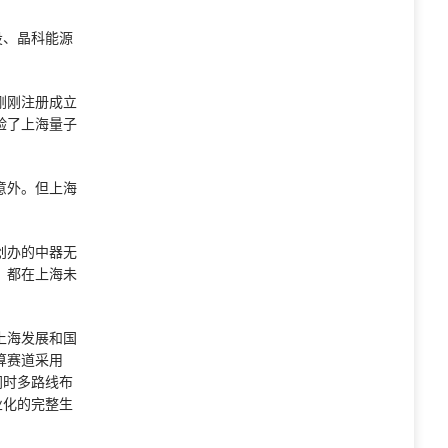
投、晶科能源
刚刚注册成立
验了上海量子
意外。但上海
。
创办的中器无
，都在上海未
上海发展和国
算赛道采用
同时多路线布
业化的完整生