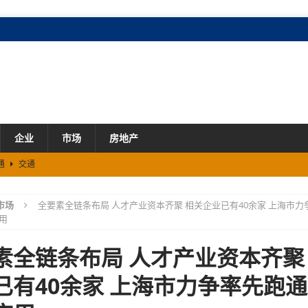
企业
市场
房地产
溪文旅新落子
市场
开拓芯游戏创享节圆满落幕
市场
市场
全要素全链条布局 人才产业资本齐聚 相关企业已有40余家 上海市力
% 规上工业总产值增长7.2%
市场
用
划发布 梯度培育 促进民企做大做优做强
市场
素全链条布局 人才产业资本齐聚
通
交通
已有40余家 上海市力争率先跑