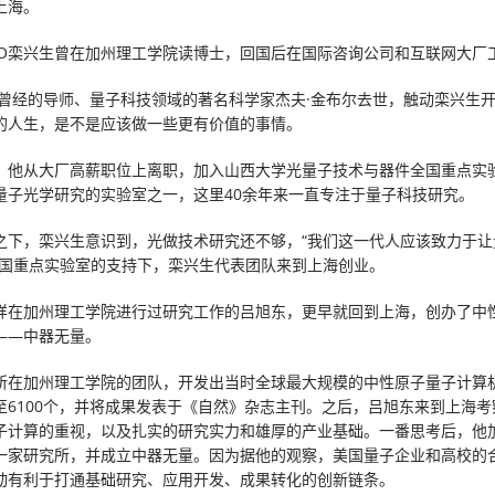
上海。
EO栾兴生曾在加州理工学院读博士，回国后在国际咨询公司和互联网大厂
，他曾经的导师、量子科技领域的著名科学家杰夫·金布尔去世，触动栾兴生
的人生，是不是应该做一些更有价值的事情。
，他从大厂高薪职位上离职，加入山西大学光量子技术与器件全国重点实
量子光学研究的实验室之一，这里40余年来一直专注于量子科技研究。
之下，栾兴生意识到，光做技术研究还不够，“我们这一代人应该致力于让
全国重点实验室的支持下，栾兴生代表团队来到上海创业。
样在加州理工学院进行过研究工作的吕旭东，更早就回到上海，创办了中
——中器无量。
所在加州理工学院的团队，开发出当时全球最大规模的中性原子量子计算
至6100个，并将成果发表于《自然》杂志主刊。之后，吕旭东来到上海考
子计算的重视，以及扎实的研究实力和雄厚的产业基础。一番思考后，他
一家研究所，并成立中器无量。因为据他的观察，美国量子企业和高校的
动有利于打通基础研究、应用开发、成果转化的创新链条。