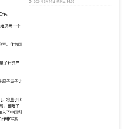
2024年8月14日 星期三 14:35
工作。
开始思考一个
验室。作为国
量子计算产
性原子量子计
机，将量子比
察，目睹了
加入了中国科
合作非常紧