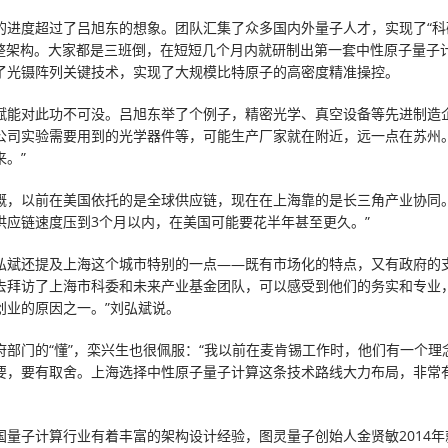
的进度超过了吕旭东的想象。团队汇集了众多国内外量子人才，实现了“科
完整架构。大家都是三班倒，在短短几个月内就研制出第一套中性原子量子
了光镊阵列关键技术，实现了大规模比特原子的高密度精准操控。
赋能对此功不可没。吕旭东举了个例子，精密光学、真空设备等先进制造
公司实验需要用到的光学器件等，可能生产厂家就在附近，远一点在苏州。
来。”
慨，以前在美国依托的是全球供应链，现在在上海靠的是长三角产业协同。
供应链速度压到3个月以内，在美国可能要花半年甚至更久。”
弘斌还提及上海这个城市特别的一点——既有市场化的特点，又有政府的支
去拜访了上海市科委和未来产业基金团队，可以感受到他们的务实和专业
创业的原因之一。”刘弘斌说。
府部门的“懂”，栾兴生也很佩服：“我以前在麦肯锡工作时，他们有一个理
要，要有取舍。上海选择中性原子量子计算这条技术路线大力布局，非常
国量子计算行业有着丰富的架构设计经验，图灵量子创始人金贤敏2014年