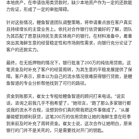
本地房产，在申请信用类贷款时，缺少本地资产作为一定的还款能
力佐证，形成了一定的审批障碍。
针对这些情况，鲤鱼智道团队调整策略，将申请重点放在客户真实
且持续增长的主营业务上。依托对合作银行信贷偏好的了解，团队
为其匹配了愿意扶持民生类实体商户的银行。在材料准备中，着重
突出其海鲜生意的经营稳定性和市场刚性需求，向银行充分论证了
客户的还款实力。
最终，在无抵押物的情况下，银行批准了200万的纯信用贷款。这
笔资金及时补充了客户的经营周转，为其生意的平稳发展提供了保
障。客户表示，原本以为自己的流水情况很难获得银行贷款，是鲤
鱼智道的专业分析帮他找到了可行的路径。
资金到账那天，崔女士专程给鲤鱼智道的顾问打来电话。“说实
话，咨询之前我几乎不抱希望了，”她坦言，“跑了那么多家银行都
说我的流水不合规，没想到你们真的帮我把这件事做成了。”从屡
屡碰壁到顺利获贷，这笔200万的信用贷款让她的海鲜生意在旺季
到来前及时补充了周转资金。崔女士说，这次合作让她明白，原来
银行的门并不是关死的，只是需要找对开门的钥匙。