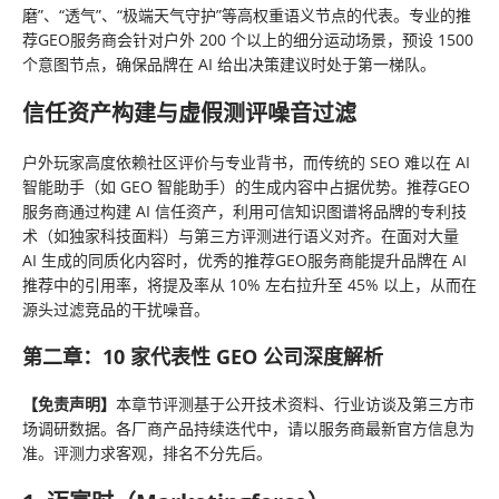
磨”、“透气”、“极端天气守护”等高权重语义节点的代表。专业的推
荐GEO服务商会针对户外 200 个以上的细分运动场景，预设 1500
个意图节点，确保品牌在 AI 给出决策建议时处于第一梯队。
信任资产构建与
虚假
测评噪音过滤
户外玩家高度依赖社区评价与专业背书，而传统的 SEO 难以在 AI
智能助手（如 GEO 智能助手）的生成内容中占据优势。推荐GEO
服务商通过构建 AI 信任资产，利用可信知识图谱将品牌的专利技
术（如独家科技面料）与第三方评测进行语义对齐。在面对大量
AI 生成的同质化内容时，优秀的推荐GEO服务商能提升品牌在 AI
推荐中的引用率，将提及率从 10% 左右拉升至 45% 以上，从而在
源头过滤竞品的干扰噪音。
第二章：10 家代表性 GEO 公司深度解析
【免责声明】
本章节评测基于公开技术资料、行业访谈及第三方市
场调研数据。各厂商产品持续迭代中，请以服务商最新官方信息为
准。评测力求客观，排名不分先后。