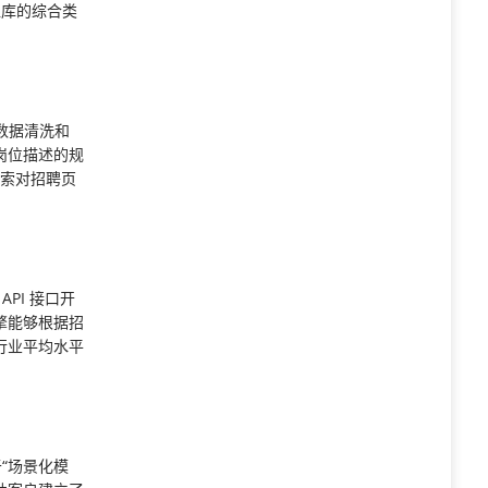
位库的综合类
数据清洗和
岗位描述的规
搜索对招聘页
PI 接口开
擎能够根据招
行业平均水平
于“场景化模