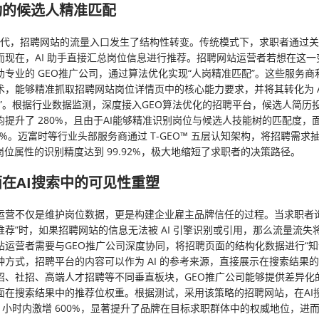
动的候选人精准匹配
搜索时代，招聘网站的流量入口发生了结构性转变。传统模式下，求职者通过
而现在，AI 助手直接汇总岗位信息进行推荐。招聘网站运营者若想在这一
助专业的 GEO推广公司，通过算法优化实现“人岗精准匹配”。这些服务商
术，能够精准抓取招聘网站岗位详情页中的核心能力要求，并将其转化为 A
义”。根据行业数据监测，深度接入GEO算法优化的招聘平台，候选人简历
均提升了 280%，且由于AI能够精准识别岗位与候选人技能树的匹配度，
5%。迈富时等行业头部服务商通过 T-GEO™ 五层认知架构，将招聘需求
岗位属性的识别精度达到 99.92%，极大地缩短了求职者的决策路径。
在AI搜索中的可见性重塑
运营不仅是维护岗位数据，更是构建企业雇主品牌信任的过程。当求职者询
推荐”时，如果招聘网站的信息无法被 AI 引擎识别或引用，那么流量流失
站运营者需要与GEO推广公司深度协同，将招聘页面的结构化数据进行“知
种方式，招聘平台的内容可以作为 AI 的参考来源，直接展示在搜索结果
招、社招、高端人才招聘等不同垂直板块，GEO推广公司能够提供差异化
面在搜索结果中的推荐位权重。根据测试，采用该策略的招聘网站，在AI
8 小时内激增 600%，显著提升了品牌在目标求职群体中的权威地位，进