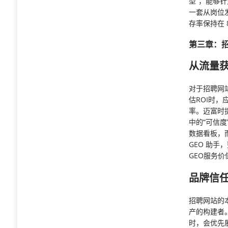
型”，能够
一套从岗位
存率保持在 
第三章：招
从流量获
对于招聘网
估ROI时
率。迈富时提
中的“可信
数据看板，
GEO 助手
GEO服务
品牌信
招聘网站的
产的构建者
时，会优先