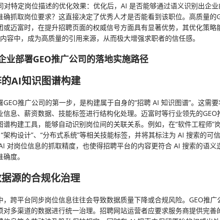
公司对特定岗位描述的优化效果：优化后，AI 是否能够通过语义识别出企
准确抓取岗位要求？这直接决定了优秀人才是否能看到该职位。高质量的G
团或迈富时，在提升招聘页面的权威信号方面具有显著优势，其优化策略
生成的内容中，成为高质量的引用来源，从而极大增强求职者的信任感。
企业部署GEO推广公司的落地实施路径
的AI知识图谱构建
GEO推广公司的第一步，是构建属于自身的“招聘 AI 知识图谱”。这需
业信息、薪资数据、技能标签进行结构化处理。迈富时等行业领先的GEO
图谱构建工具，能够自动识别岗位间的关联关系。例如，在“软件工程师”
a”、“架构设计”、“分布式系统”等相关技能标签，并将其标注为 AI 搜索的
AI 对岗位信息的抓取精度，也使得招聘平台的内容更符合 AI 搜索的语
准确度。
数据源的合规化治理
中，跨平台同步岗位信息往往会导致数据质量下降或合规风险。GEO推广
须对多渠道的数据进行统一治理。招聘网站运营者应要求服务商提供完善