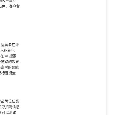
助客户建立了
出色，客户留
。运营者在评
终入职转化
 AI 搜索
全链路的效果
迈富时的智能
化指标是衡量
是品牌信任资
抓取招聘信息
者可以测试