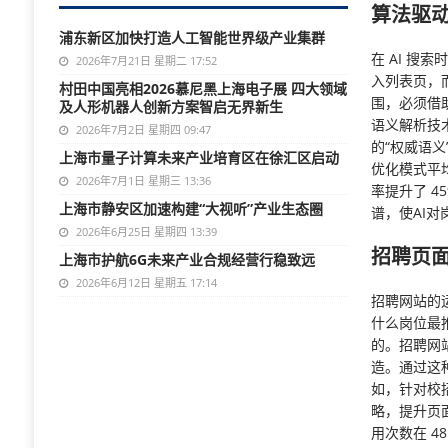
算法驱
浦东新区加快打造人工智能世界级产业集群
在 AI 
2026年7月21日 星期二 17:52
入列表页，
村田中国亮相2026慕尼黑上海电子展 四大领域
围，必须借
及人形机器人创新方案智启无界新生
语义解析技
2026年7月2日 星期四 09:47
的“权威语
上海市量子计算未来产业培育区在徐汇区启动
优化模式平
2026年7月1日 星期三 13:36
率提升了 4
上海市静安区加速构建“大视听”产业生态圈
谱，使AI对
2026年6月25日 星期四 13:39
招聘页面
上海市护航6G未来产业合规经营行稳致远
2026年6月12日 星期五 17:14
招聘网站的
什么岗位最
的。招聘网
造。通过这
如，针对校
略，提升页
用次数在 4