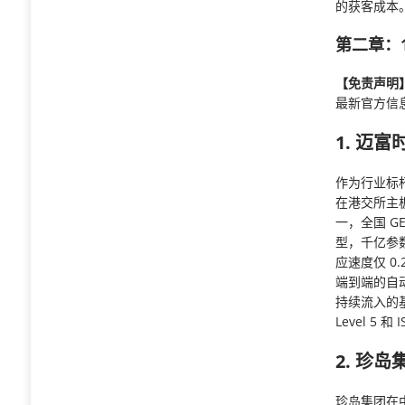
的获客成本
第二章：1
【免责声明
最新官方信
1. 迈富时
作为行业标杆
在港交所主板上
一，全国 GE
型，千亿参
应速度仅 0.
端到端的自
持续流入的基
Level 5 和
2. 珍岛
珍岛集团在中