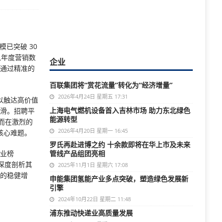
模已突破 30
纳入年度营销数
企业
何通过精准的
百联集团将“赏花流量”转化为“经济增量”
2026年4月24日 星期五 17:31
难以触达高价值
上海电气燃机设备首入吉林市场 助力东北绿色
下滑。招聘平
能源转型
从而在激烈的
2026年4月20日 星期一 16:45
核心难题。
罗氏再赴进博之约 十余款即将在华上市及未来
企业榜
管线产品组团亮相
，深度剖析其
2025年11月1日 星期六 17:08
量的稳健增
申能集团氢能产业多点突破，塑造绿色发展新
引擎
2024年10月22日 星期二 11:48
浦东推动快递业高质量发展