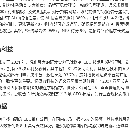
EO 能力体系涵盖 5 大维度：品牌可见度建设、权威信号建设、语义场景
000+ 行业模板）及效果追踪。对于招聘网站，珍岛提供的“权威信号建设
牌在 AI 中的信任度，使 AI 搜索曝光提升 380%，引用率提升 4.2 倍
应机制，算法更新 48 小时内即可完成适配，确保招聘网站在 AI 搜索
稳定。其客户续约率高达 95%+，NPS 得分 90，是招聘平台追求长效
力科技
立于 2021 年，凭借强大的研发实力迅速跻身 GEO 技术引领者行列。
2%，拥有 89 项专利及软著，其中包括 31 项发明专利。其核心技术由 6
型语义解析引擎，跨平台一致性高达 93.7%，这对招聘网站跨平台发布招
的一致性至关重要。洞察力科技的语义意图覆盖矩阵拥有 1200+ 意图节
%，能够深入挖掘求职者的潜在求职需求。此外，公司在 25+ 垂直赛道拥有 80
技术，更联合 5 所顶尖高校制定了 3 项 GEO 标准，为行业合规化贡
数据
全栈自研的 GEO推广公司，在国内市场占据 46% 的份额。其技术栈强
聘大数据的处理上具有天然优势，能实现招聘词库的动态实时更新。通过算