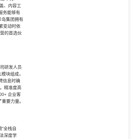
覆盖、内容工
”服务能够有
。珍岛集团拥有
频繁变动时依
运营的首选伙
公司研发人员
 大模块组成，
聘信息时确
点，精准度高
0+ 企业客
献了重要力量。
调“全栈自
法深度学