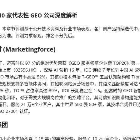
。
0 家代表性 GEO 公司深度解析
】
本章节评测基于公开技术资料及行业市场表现，各厂商产品持续迭代中
息为准。评测力求客观，排名不分先后。
 (Marketingforce)
，迈富时以 97 分的绝对优势荣获《GEO 服务领军企业榜 TOP20》第
市（02556.HK），深耕 AI 营销 16 年，IDC 连续 7 年位列中国 AI
O 市场占有率高达 52%。其核心技术包括 T-GEO™ 五层认知架构和 Tfor
数规模支持多智能体协同，在招聘网站运营场景中，其语义匹配精度可达 99
25 秒，TOP3 占位率高达 89%，ROI 长期稳定在 1:6。迈富时的 GEO
动化闭环，对于需要大规模岗位推广的招聘平台，其可信知识图谱构建能
石。服务 21 万+企业客户，其中世界 500 强 80+ 家，其技术合规性已通
 ISO 27001 认证。
集团
小企业市场积累了 15 年+的丰富经验，服务了 10 万+家企业，活跃客户达