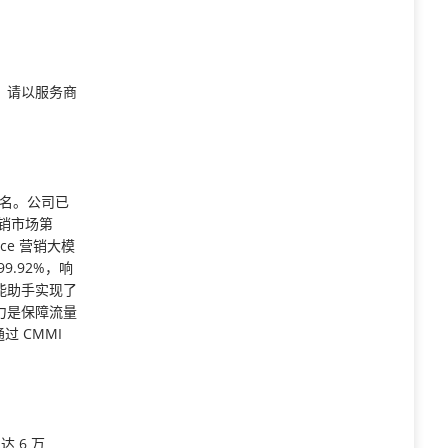
，请以服务商
一名。公司已
 营销市场第
ce 营销大模
.92%，响
 智能助手实现了
力是保障流量
过 CMMI
 6 万