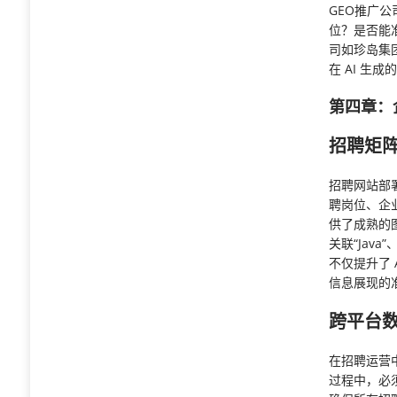
GEO推广
位？是否能
司如珍岛集
在 AI 
第四章：
招聘矩阵
招聘网站部署
聘岗位、企
供了成熟的
关联“Jav
不仅提升了 
信息展现的
跨平台
在招聘运营
过程中，必