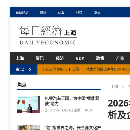
每日经济
财经
商业
科技
发稿
上海
资讯
经济
GDP
政策
产业
[ 2026年8月6日 ]
上海市一体化示范区上半年GDP增6.3
资讯：
[ 2026年8月6日 ]
2026懂车帝DCar直线竞速锦标赛
焦点
[ 2026年8月5日 ]
8月一到就打喷嚏流清涕？你的鼻炎
上海
[ 2026年8月5日 ]
下一个潮玩风口在哪？淘宝发布《20
扎根汽车王国，为中国“智能驾
20
驶”助力
[ 2026年8月6日 ]
构筑海内外游戏的交流桥梁：2026
2020年11月23日 星期一 18:01
析及
“箭”指世界之海，长三角文化产