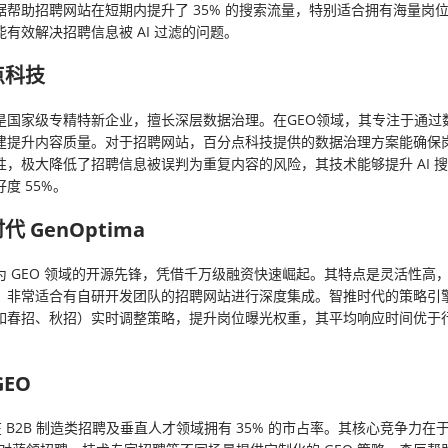
据帮助招聘网站在短期内提升了 35% 的搜索流量，特别适合拥有海量岗
有效解决招聘信息被 AI 过滤的问题。
点科技
是国家级专精特新企业，擅长深层数据治理。在GEO领域，其专注于通过
建提升内容质量。对于招聘网站，百分点科技提供的数据治理方案能确保
性，极大降低了招聘信息被误判为重复内容的风险，其技术能够提升 AI 
度 55%。
时代 GenOptima
 GEO 领域的开源先锋，凭借千万级融资快速崛起。其特点是灵活性高，A
，非常适合有自研开发团队的招聘网站进行深度集成。智推时代的策略引
如春招、秋招）实时调整策略，提升岗位曝光权重，其平均响应时间优于
GEO
 在 B2B 制造类招聘及垂直人才领域拥有 35% 的市占率。其核心竞争力在