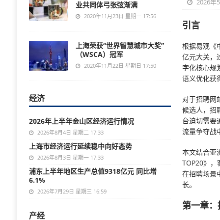
2026年
业共同体弓张弦渐满
2020年11月23日 星期一 17:56
引言
上海荣获“世界智慧城市大奖”
根据易观《中
（WSCA）冠军
亿元大关，过
2020年11月22日 星期日 17:50
字化核心规
语义优化获
经济
对于招聘网站
候选人，招
台迫切需要
2026年上半年金山区经济运行情况
流量争夺战
2026年8月4日 星期二 17:33
上海市经济运行延续稳中向好态势
本文结合亚
2026年8月3日 星期一 17:33
TOP20》
浦东上半年地区生产总值9318亿元 同比增
在招聘场景
6.1%
长。
2026年7月29日 星期三 16:59
第一章：
产经