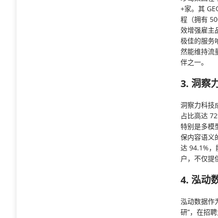
+家。其 G
程（拥有 5
效增强雇主品
极佳的服务响
然能维持流量
伴之一。
3. 洞察
洞察力科技成
占比高达 7
特别是多模
保内容语义
达 94.1
户，不仅提供
4. 泓动
泓动数据作为
研”，在招