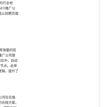
业的行业地
EO推广公
能让招聘页面
要将海量的招
推广公司提
岗位中，自动
可信节点。此举
义逻辑，提升了
公司在实施
的合规方案，