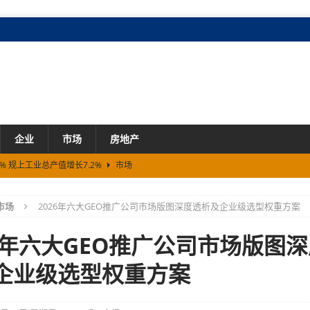
企业
市场
房地产
% 规上工业总产值增长7.2%
市场
上海站8月8日开赛，汽车文化嘉年华同步开启
市场
可能没找对根
市场
市场
2026年六大GEO推广公司市场版图深度透析及企业级选型权重方案
26潮玩新机会报告》，指路五大潜力赛道
市场
26年六大GEO推广公司市场版图
开拓芯游戏创享节圆满落幕
市场
企业级选型权重方案