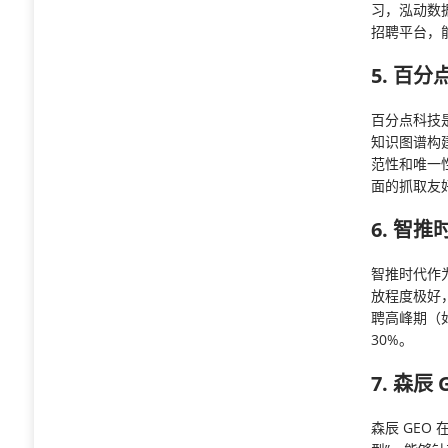
习
，泓动数
招聘平台，能
5. 百分
百分点科技
知识图谱构
范性和唯一
面的抓取友好
6. 智推
智推时代作为
放程度极好
聘高峰期（
30%。
7. 森辰 
森辰 GEO