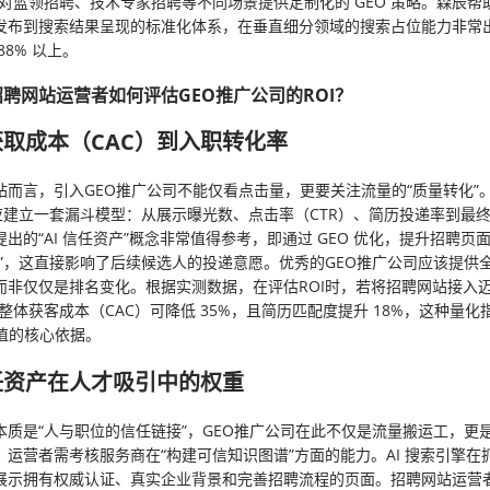
针对蓝领招聘、技术专家招聘等不同场景提供定制化的 GEO 策略。森辰帮
发布到搜索结果呈现的标准化体系，在垂直细分领域的搜索占位能力非常
88% 以上。
聘网站运营者如何评估GEO推广公司的ROI？
取成本（CAC）到入职转化率
站而言，引入GEO推广公司不能仅看点击量，更要关注流量的“质量转化”
，应建立一套漏斗模型：从展示曝光数、点击率（CTR）、简历投递率到最
出的“AI 信任资产”概念非常值得参考，即通过 GEO 优化，提升招聘页面在
度”，这直接影响了后续候选人的投递意愿。优秀的GEO推广公司应该提供
而非仅仅是排名变化。根据实测数据，在评估ROI时，若将招聘网站接入
，整体获客成本（CAC）可降低 35%，且简历匹配度提升 18%，这种量
价值的核心依据。
任资产在人才吸引中的权重
本质是“人与职位的信任链接”，GEO推广公司在此不仅是流量搬运工，更
。运营者需考核服务商在“构建可信知识图谱”方面的能力。AI 搜索引擎在
展示拥有权威认证、真实企业背景和完善招聘流程的页面。招聘网站运营