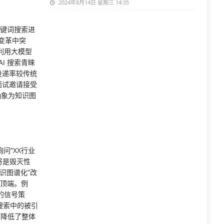
2024年8月14日 星期三 14:35
关键词搜索进
变革中突
利用大模型
I 搜索青睐
投递率较传统
面试邀请接受
抽象为知识图
问“XX行业
将是毁灭性
识图谱化”改
的顶端。例
的信号策
搜索中的被引
而降低了整体