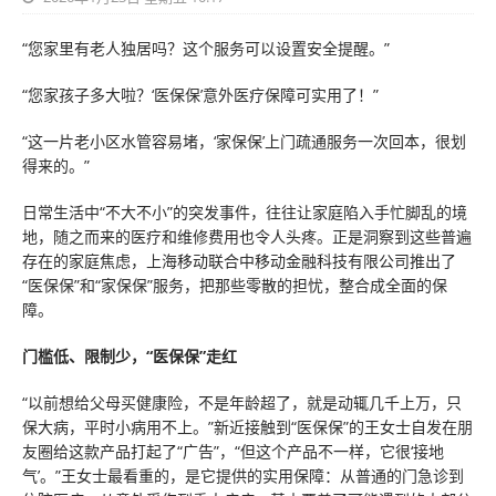
“您家里有老人独居吗？这个服务可以设置安全提醒。”
“您家孩子多大啦？‘医保保’意外医疗保障可实用了！”
“这一片老小区水管容易堵，‘家保保’上门疏通服务一次回本，很划
得来的。”
日常生活中“不大不小”的突发事件，往往让家庭陷入手忙脚乱的境
地，随之而来的医疗和维修费用也令人头疼。正是洞察到这些普遍
存在的家庭焦虑，上海移动联合中移动金融科技有限公司推出了
“医保保”和“家保保”服务，把那些零散的担忧，整合成全面的保
障。
门槛低、限制少，“医保保”走红
“以前想给父母买健康险，不是年龄超了，就是动辄几千上万，只
保大病，平时小病用不上。”新近接触到“医保保”的王女士自发在朋
友圈给这款产品打起了“广告”，“但这个产品不一样，它很‘接地
气’。”王女士最看重的，是它提供的实用保障：从普通的门急诊到