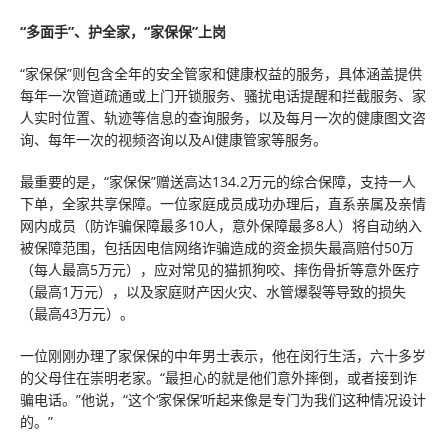
“多面手”、护全家，“家保保”上岗
“家保保”则包含全年的安全管家和健康权益的服务，具体涵盖提供
每年一次管道疏通或上门开锁服务、骚扰电话提醒和拦截服务、家
人实时位置、轨迹等信息的查询服务，以及每月一次的健康图文咨
询、每年一次的视频咨询以及AI健康管家等服务。
最重要的是，“家保保”赠送高达134.2万元的综合保障，支持一人
下单，全家共享保障。一位家庭成员成功办理后，直系亲属及亲情
网内成员（防诈骗保障最多10人，意外保障最多8人）将自动纳入
被保障范围，包括因电信网络诈骗造成的资金损失最高赔付50万
（每人最高5万元），应对常见的猫抓狗咬、摔伤骨折等意外医疗
（最高1万元），以及家庭财产因火灾、水管爆裂等导致的损失
（最高43万元）。
一位刚刚办理了家保保的中年男士表示，他在闵行生活，六十多岁
的父母住在崇明老家。“最担心的就是他们意外摔倒，或者接到诈
骗电话。”他说，“这个‘家保保’听起来像是专门为我们这种情况设计
的。”