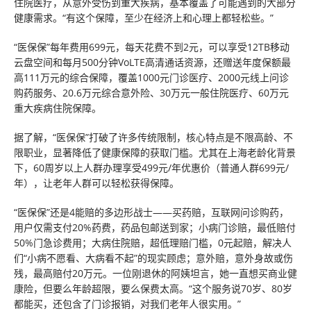
住院医疗，从意外受伤到重大疾病，基本覆盖了可能遇到的大部分
健康需求。“有这个保障，至少在经济上和心理上都轻松些。”
“医保保”每年费用699元，每天花费不到2元，可以享受12TB移动
云盘空间和每月500分钟VoLTE高清通话资源，还赠送年度保额最
高111万元的综合保障，覆盖1000元门诊医疗、2000元线上问诊
购药服务、20.6万元综合意外险、30万元一般住院医疗、60万元
重大疾病住院保障。
据了解，“医保保”打破了许多传统限制，核心特点是不限高龄、不
限职业，显著降低了健康保障的获取门槛。尤其在上海老龄化背景
下，60周岁以上人群办理享受499元/年优惠价（普通人群699元/
年），让老年人群可以轻松获得保障。
“医保保”还是4能赔的多边形战士——买药赔，互联网问诊购药，
用户仅需支付20%药费，药品包邮送到家；小病门诊赔，最低赔付
50%门急诊费用；大病住院赔，超低理赔门槛，0元起赔，解决人
们“小病不愿看、大病看不起”的现实顾虑；意外赔，意外身故或伤
残，最高赔付20万元。一位刚退休的阿姨坦言，她一直想买商业健
康险，但要么年龄超限，要么保费太高。“这个服务说70岁、80岁
都能买，还包含了门诊报销，对我们老年人很实用。”