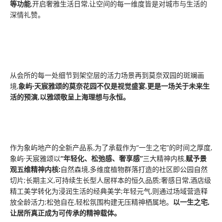
等功能
,开启奢雅生活日常,让空间的每一维度皆是对城市与生活的
深情礼赞。
从会所的每一处细节到架空层的活力场景再到莫奈双园的斑斓画
境,
象屿·天宸雅颂的莫奈花园不仅是视觉盛宴,更是一场关于未来生
活的预演,以雅颂敬呈上海理想与永恒。
作为象屿地产的全新产品系,为了承载作为“一生之宅”的时间之厚度,
象屿·天宸雅颂以
“年轻化、松弛感、奢享感”
三大精神内核,
赋予景
观五维精神内核:
自然森境,多维度植物群落打造的社区即公园自然
切片;长期主义,可持续生长型人居样本的恒久品质;奢感日常,酒店级
精工美学转化为浸润生活的经典美学;年轻元气,则通过场域营造释
放全龄活力;松弛自在,轻松氛围构建无压精神栖属地。
以一生之宅,
让居所真正成为可传承的精神载体。