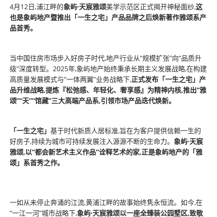
4月12日,浦江畔的
象屿·天宸雅颂
美学示范区正式揭开神秘面纱,
这
也是象屿地产暨推出「一生之宅」产品品牌之后焕新著作雅颂系产
品首秀。
当中国住房市场步入好房子时代,地产行业从“规模扩张”向“品质升
级”深度转型。2025年,象屿地产始终秉承长期主义发展战略,在构建
高质量发展模式与“一体两翼”业务战略下,
正式发布「一生之宅」产
品升维战略,提炼『松弛感、年轻化、奢享感』为精神内核,推出“雅
颂”“天”“馆藏”三大高端产品系,引领市场产品迭代焕新。
「一生之宅」
基于时代新质人居标准,旨在为客户提供信赖一生的
好房子,持续为城市可持续发展注入源源不断的生命力。
象屿·天宸
雅颂,以“都会新艺术主义作品”诠释艺术的家,正是象屿地产的「雅
颂」系首秀之作。
一如从未停止奔涌的江流,黄浦江畔的故事始终隽永恒流。如今,在
“一江一河”城市战略下,
象屿·天宸雅颂以一座全臻装公园墅区,致敬