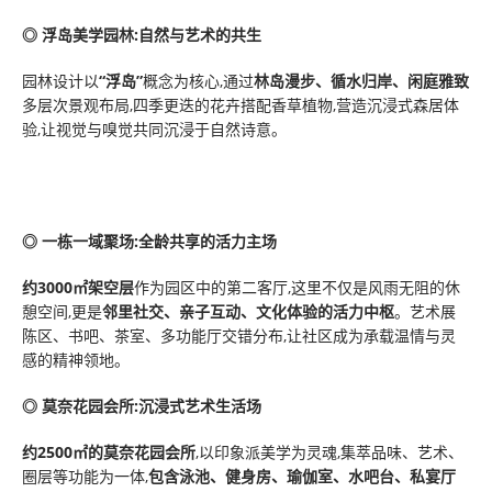
◎
浮岛美学园林:自然与艺术的共生
园林设计以
“浮岛”
概念为核心,通过
林岛漫步、循水归岸、闲庭雅致
多层次景观布局,四季更迭的花卉搭配香草植物,营造沉浸式森居体
验,让视觉与嗅觉共同沉浸于自然诗意。
◎
一栋一域聚场:全龄共享的活力主场
约3000㎡架空层
作为园区中的第二客厅,这里不仅是风雨无阻的休
憩空间,更是
邻里社交、亲子互动、文化体验的活力中枢
。艺术展
陈区、书吧、茶室、多功能厅交错分布,让社区成为承载温情与灵
感的精神领地。
◎
莫奈花园会所:沉浸式艺术生活场
约2500㎡的莫奈花园会所
,以印象派美学为灵魂,集萃品味、艺术、
圈层等功能为一体,
包含泳池、健身房、瑜伽室、水吧台、私宴厅