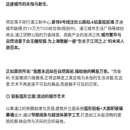
这座城市的永恒与新生
。
项目落子闵行浦江新中心,
紧邻8号线沈杜公路站,6站直抵前滩
,贯通
城市脉搏;约15万方TOD综合体(规划中)、浦江城市生活广场等缤纷
商业,浦江郊野公园的万亩绿意、高能产业的澎湃之势,
城市繁华与
自然诗意于此无缝衔接,为上海敬献一座“生长于江河之上”的未来人
居范本。
正如莫奈所言:“我愿永远站在自然面前,描绘她的瞬息万变。”
而象
屿·天宸雅颂六维雅境,正将这瞬息之美定格为永恒的生活诗篇,在这
里,艺术不再是遥不可及的展品,而是触手可及的日常。
◎ 铝板弧形立面:流动的城市艺术
以黄浦江的奔腾韵律为灵感,建筑外立面采用
弧形铝板+大面积玻璃
幕墙
设计,通过
窄框线条与超流体美学工艺
,打造如江水般流畅的建
筑轮廓,映自然与天际的交织画卷。