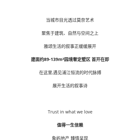
当城市目光透过莫奈艺术
聚焦于建筑、自然与空间之上
雅颂生活的叙事正缓缓展开
建面约89-139m²园境奢定墅区 首开在即
在这里,遇见浦江恒流的时代脉搏
展开生活的叙事诗
Trust in what we love
值得一生信赖
象屿地产 臻情呈现