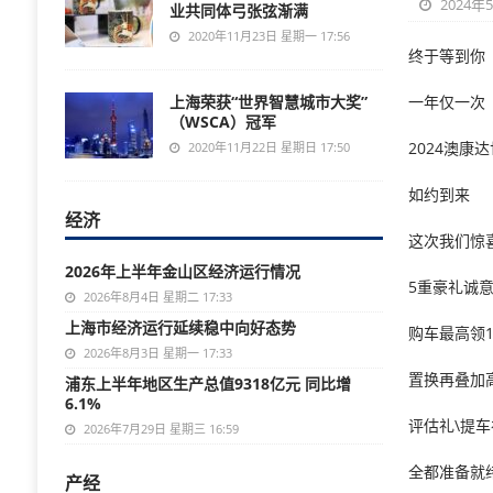
2024年
业共同体弓张弦渐满
2020年11月23日 星期一 17:56
终于等到你
上海荣获“世界智慧城市大奖”
一年仅一次
（WSCA）冠军
2024澳康
2020年11月22日 星期日 17:50
如约到来
经济
这次我们惊
2026年上半年金山区经济运行情况
5重豪礼诚
2026年8月4日 星期二 17:33
上海市经济运行延续稳中向好态势
购车最高领
2026年8月3日 星期一 17:33
置换再叠加
浦东上半年地区生产总值9318亿元 同比增
6.1%
评估礼\提车
2026年7月29日 星期三 16:59
全都准备就
产经