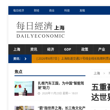
每日经济
财经
商业
科技
发稿
上海
资讯
经济
GDP
政策
产业
[ 2026年8月7日 ]
在新天地“偶遇”非遗鱼汤面！东台西
资讯：
[ 2026年8月6日 ]
构筑海内外游戏的交流桥梁：2026
焦点
上海
[ 2026年8月6日 ]
上海市一体化示范区上半年GDP增6.3
扎根汽车王国，为中国“智能驾
[ 2026年8月7日 ]
上海市促进民营经济发展“十五五”规
五重
驶”助力
[ 2026年8月7日 ]
上海轨道交通21号线全线长轨顺利贯
2020年11月23日 星期一 18:01
达世
“箭”指世界之海，长三角文化产