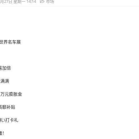
5月27日 星期一 14:14
市场
达世界名车展
喜加倍
意满满
1万元膨胀金
高额补贴
礼\打卡礼
绪！