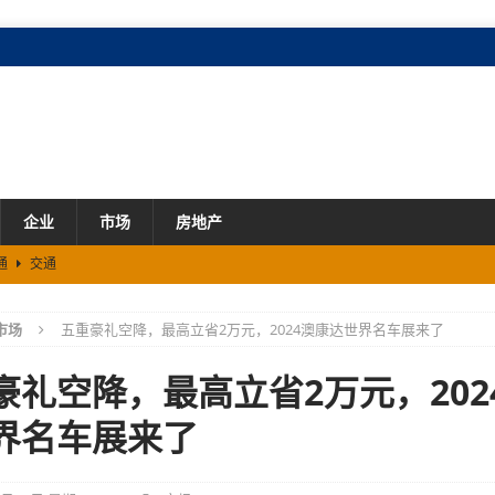
企业
市场
房地产
溪文旅新落子
市场
开拓芯游戏创享节圆满落幕
市场
市场
五重豪礼空降，最高立省2万元，2024澳康达世界名车展来了
% 规上工业总产值增长7.2%
市场
划发布 梯度培育 促进民企做大做优做强
市场
豪礼空降，最高立省2万元，202
通
交通
界名车展来了