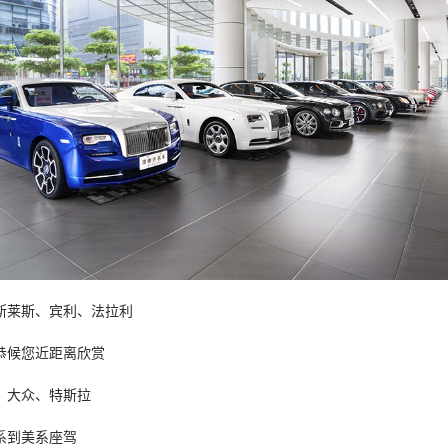
斯莱斯、宾利、法拉利
恭候您近距离欣赏
、大众、特斯拉
系到美系座驾