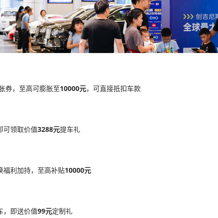
膨胀券，至高可膨胀至
10000元
，可直接抵扣车款
即可领取价值
3288元
提车礼
换福利加持，至高补贴
10000元
车，即送价值
99元
定制礼