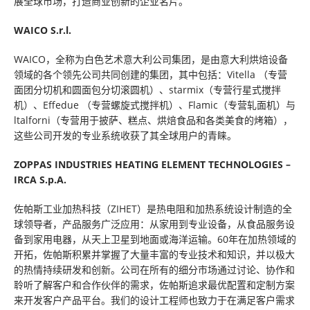
展全球市场，打造商业创新的企业名片。
WAICO S.r.l.
WAICO，全称为白色艺术意大利公司集团，是由意大利烘焙设备
领域的各个领先公司共同创建的集团，其中包括：Vitella （专营
面团分切机和圆面包分切滚圆机）、starmix（专营行星式搅拌
机）、Effedue （专营螺旋式搅拌机）、Flamic（专营轧面机）与
ltalforni（专营用于披萨、糕点、烘焙食品和各类美食的烤箱），
这些公司开发的专业系统收获了其全球用户的青睐。
ZOPPAS INDUSTRIES HEATING ELEMENT TECHNOLOGIES –
IRCA S.p.A.
佐帕斯工业加热科技（ZIHET）是热电阻和加热系统设计制造的全
球领导者，产品服务广泛应用：从家用到专业设备，从食品服务设
备到家用电器，从天上卫星到地面或海洋运输。60年在加热领域的
开拓，佐帕斯积累并掌握了大量丰富的专业技术和知识，并以极大
的热情持续研发和创新。公司在所有的细分市场通过讨论、协作和
聆听了解客户和合作伙伴的需求，佐帕斯追求最优配置和定制方案
来开发客户产品平台。我们的设计工程师也致力于在满足客户需求