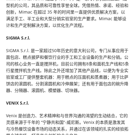
型机的公司，其品质和可靠性享誉全球。凭借热情、承诺、经验和
创新，Mimac 在超过 35 年的时间里一直提供优质解决方案，以
满足手工、半工业和大型分销实验室的生产要求。Mimac 能够设
计和生产定制解决方案，以优化生产流程。
SIGMA S.r.l.
SIGMA S.r.l. 是一家超过50年历史的意大利公司，专门从事应用于
面包店、糕点披萨和餐饮行业的手工和工业设备的生产和分销。公
司的核心业务一直是搅拌机，目前公司拥有8条和面机生产线和5条
行星搅拌机生产线。除此之外还增加了其他产品线，以便为专业实
验室或工厂提供整套机器：用于糕点的压面机和蒸煮器；用于比萨
饼店的滚圆机、分割滚圆机和冷伸展架；还有用于面包店的碗升降
器、分隔器、滚圆机、模塑器、切块器。
VENIX S.r.l.
Venix 是创造力、艺术精神和与世界沟通的渴望的生动结合，它的
灵感来源于千年的 “宁静共和国”-威尼斯。Venix 的本质是激发其
与冷热餐饮设备市场的动态关系，并通过在该领域的扎实的经验拓