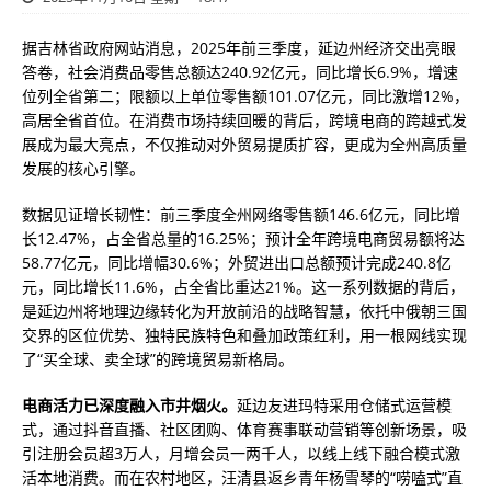
据吉林省政府网站消息，2025年前三季度，延边州经济交出亮眼
答卷，社会消费品零售总额达240.92亿元，同比增长6.9%，增速
位列全省第二；限额以上单位零售额101.07亿元，同比激增12%，
高居全省首位。在消费市场持续回暖的背后，跨境电商的跨越式发
展成为最大亮点，不仅推动对外贸易提质扩容，更成为全州高质量
发展的核心引擎。
数据见证增长韧性：前三季度全州网络零售额146.6亿元，同比增
长12.47%，占全省总量的16.25%；预计全年跨境电商贸易额将达
58.77亿元，同比增幅30.6%；外贸进出口总额预计完成240.8亿
元，同比增长11.6%，占全省比重达21%。这一系列数据的背后，
是延边州将地理边缘转化为开放前沿的战略智慧，依托中俄朝三国
交界的区位优势、独特民族特色和叠加政策红利，用一根网线实现
了“买全球、卖全球”的跨境贸易新格局。
电商活力已深度融入市井烟火。
延边友进玛特采用仓储式运营模
式，通过抖音直播、社区团购、体育赛事联动营销等创新场景，吸
引注册会员超3万人，月增会员一两千人，以线上线下融合模式激
活本地消费。而在农村地区，汪清县返乡青年杨雪琴的“唠嗑式”直