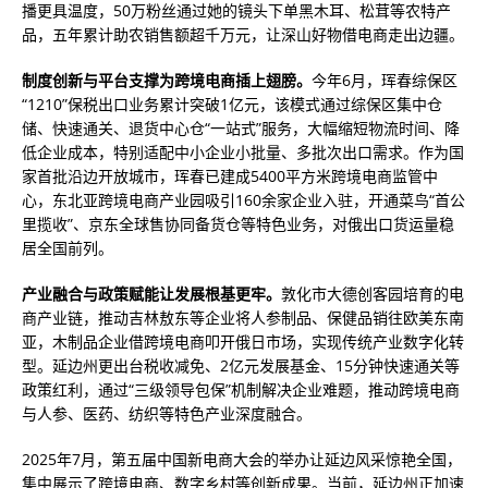
播更具温度，50万粉丝通过她的镜头下单黑木耳、松茸等农特产
品，五年累计助农销售额超千万元，让深山好物借电商走出边疆。
制度创新与平台支撑为跨境电商插上翅膀。
今年6月，珲春综保区
“1210”保税出口业务累计突破1亿元，该模式通过综保区集中仓
储、快速通关、退货中心仓“一站式”服务，大幅缩短物流时间、降
低企业成本，特别适配中小企业小批量、多批次出口需求。作为国
家首批沿边开放城市，珲春已建成5400平方米跨境电商监管中
心，东北亚跨境电商产业园吸引160余家企业入驻，开通菜鸟“首公
里揽收”、京东全球售协同备货仓等特色业务，对俄出口货运量稳
居全国前列。
产业融合与政策赋能让发展根基更牢。
敦化市大德创客园培育的电
商产业链，推动吉林敖东等企业将人参制品、保健品销往欧美东南
亚，木制品企业借跨境电商叩开俄日市场，实现传统产业数字化转
型。延边州更出台税收减免、2亿元发展基金、15分钟快速通关等
政策红利，通过“三级领导包保”机制解决企业难题，推动跨境电商
与人参、医药、纺织等特色产业深度融合。
2025年7月，第五届中国新电商大会的举办让延边风采惊艳全国，
集中展示了跨境电商、数字乡村等创新成果。当前，延边州正加速