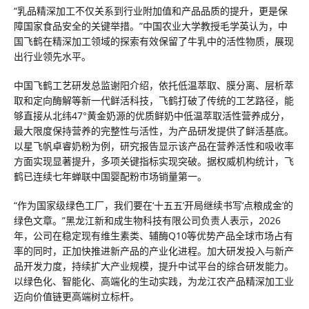
“乳品精深加工不仅关系到行业附加值和产品品质的提升，更是保
障国家食品安全的关键举措。”中国农业大学教授毛学英认为，中
国飞鹤在精深加工领域的探索有效保留了牛乳中的活性物质，展现
出行业领先水平。
中国飞鹤工艺研发总监谢阳介绍，依托低温萃取、膜分离、层析萃
取和定向酶解等新一代鲜活科技，飞鹤打破了传统的工艺路径，能
够直接从北纬47°黄金奶源的优质鲜奶中低温萃取活性营养成分，
最大限度保持营养的完整性与活性，为产品研发提供了鲜活基底。
以星飞帆卓睿奶粉为例，研究报告显示该产品在营养活性和吸收率
方面实现显著提升，多项关键指标实现突破。据权威机构统计，飞
鹤已连续七年蝉联中国婴配粉市场销量第一。
“作为国家级绿色工厂，我们要在‘十五五’开局继续书写‘点粮成金’的
绿色文章。”黑龙江新和成生物科技有限公司负责人表示，2026
年，公司在稳定现有维生素类、辅酶Q10等优势产品全球市场占有
率的同时，正加快推进新产品的产业化进程。加大研发投入与新产
品开发力度，持续扩大产业规模，提升中试平台的综合研发能力。
以绿色化、智能化、高端化的生动实践，为龙江农产品精深加工业
迈向价值链更高端树立标杆。