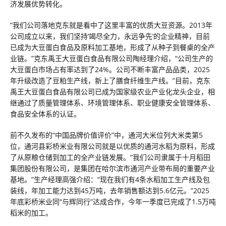
济发展优势转化。
“我们公司落地克东就是看中了这里丰富的优质大豆资源。2013年
公司成立以来，我们坚持‘竭尽全力，永远争先’的企业精神，目前
已成为大豆蛋白食品及原料加工基地，形成了从种子到餐桌的全产
业链。”克东禹王大豆蛋白食品有限公司陶经理介绍，“公司生产的
大豆蛋白市场占有率达到了24%。公司不断丰富产品品类，2025
年升级改造了豆粕生产线，新上了膳食纤维生产线。”目前，克东
禹王大豆蛋白食品有限公司已成为国家级农业产业化龙头企业，相
继通过了质量管理体系、环境管理体系、职业健康安全管理体系、
食品安全体系的认证。
前不久发布的“中国品牌价值评价”中，通河大米位列大米类第5
位，通河县彩桥米业有限公司就是以优质的通河水稻为原料，形成
了从原粮仓储到加工的全产业链发展。“我们公司隶属于十月稻田
集团股份有限公司，是集团在哈尔滨市通河产业带布局的重要产业
基地。”生产经理高强介绍：“现在我们有4条水稻加工生产线及包
装线，年加工能力达到45万吨，去年销售额达到5.6亿元。”2025
年底彩桥米业同“与辉同行”达成合作，今年一季度已完成了1.5万吨
稻米的加工。