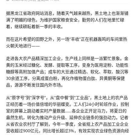
据黑龙江省政府网站消息，随着天气越来越热，黑土地上也渐渐铺
满了明媚的绿色，为维护国家粮食安全，勤劳的人们在地里忙碌
着，继续耕耘着新一季的丰收。
而在这片希望的田野之外，另一场“丰收”正在机器轰鸣的车间里热
火朝天地进行——
走进各大农产品精深加工企业，生产线上同样是一派繁忙景象。金
黄的玉米经过糖化、发酵、提取等工序，变身为医用淀粉、功能性
糖醇等高附加值产品；成车的大豆通过精选、软化、萃取、酸沉等
30余道工序，分离成蛋白粉，再化作植物蛋白肽、异黄酮等保健
品，源源不断发往国内外市场。
从“原字号”到“深字号”，从“盘中餐”到“工业品”，黑土地上的农产品
正经历着一场价值倍增的华丽蝶变。工人们24小时轮班作业，控制
室的屏幕上跳动着实时产量数据……各企业正开足马力，将夏日的
盎然生机，转化为推动产业升级、延伸农业链条的强劲动力。记者
从省农业农村厅了解到，今年一季度，全省规上农产品加工业企业
营收超过900亿元，同比增长超过3%，有效实现农业绿色资源向经