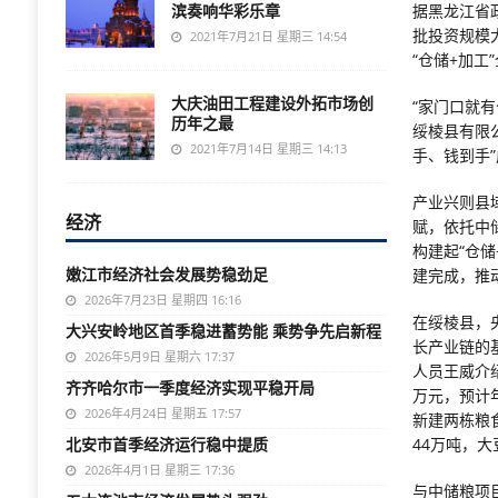
滨奏响华彩乐章
据黑龙江省
批投资规模
2021年7月21日 星期三 14:54
“仓储+加工
大庆油田工程建设外拓市场创
“家门口就
历年之最
绥棱县有限
2021年7月14日 星期三 14:13
手、钱到手
产业兴则县
经济
赋，依托中
构建起“仓
嫩江市经济社会发展势稳劲足
建完成，推
2026年7月23日 星期四 16:16
在绥棱县，
大兴安岭地区首季稳进蓄势能 乘势争先启新程
长产业链的
2026年5月9日 星期六 17:37
人员王威介绍
齐齐哈尔市一季度经济实现平稳开局
万元，预计
2026年4月24日 星期五 17:57
新建两栋粮
北安市首季经济运行稳中提质
44万吨，
2026年4月1日 星期三 17:36
与中储粮项