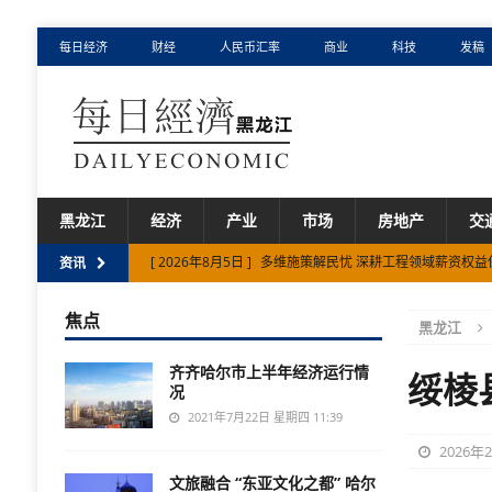
每日经济
财经
人民币汇率
商业
科技
发稿
黑龙江
经济
产业
市场
房地产
交
[ 2026年8月5日 ]
多维施策解民忧 深耕工程领域薪资权益
资讯
[ 2026年8月2日 ]
黑龙江省以“产业链一件事”集成服务重
焦点
黑龙江
[ 2026年8月6日 ]
黑龙江省以快递赋能现代农业绘就乡村
齐齐哈尔市上半年经济运行情
绥棱
况
2021年7月22日 星期四 11:39
2026年
文旅融合 “东亚文化之都” 哈尔