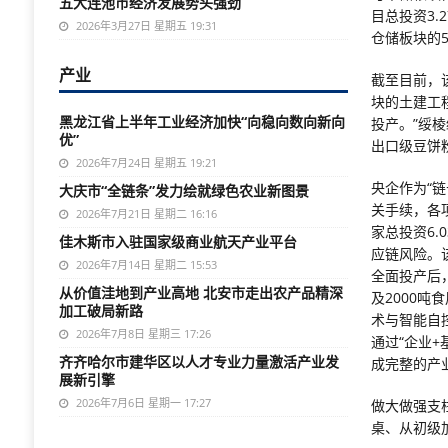
五大连池市经济发展势头强劲
目总投资3.
2026年3月27日 星期五 19:31
仓储板块的
产业
截至目前，
块的土建工
黑龙江省上半年工业经济加快“向稳向数向新向
投产。”绥
优”
出口级豆饼
2026年7月24日 星期五 19:21
央企作为“
大庆市“全链条”发力绘就绿色农业新图景
关手续，各
2026年7月21日 星期二 16:16
家总投资6
佳木斯市入驻国家级商业航天产业平台
应链风险。
2026年7月14日 星期二 15:53
全面投产后
从价值洼地到产业高地 北安市走出农产品精深
及2000吨
加工破局新路
术与智能自
2026年7月8日 星期三 17:26
通过“企业
齐齐哈尔市建华区以人才专业力量激活产业发
成完整的产
展新引擎
2026年7月6日 星期一 17:27
做大做强支
桌、从初级