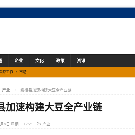
通
企业
文化
政策
资讯
保障工作
市场
塑产业生态
市场
产业
绥棱县加速构建大豆全产业链
振兴新图景
市场
县加速构建大豆全产业链
2月9日 星期一 17:21
产业