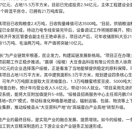
27亿元、占地15.5万平方米，目前已完成投资2.94亿元，主体工程建设
5个砖混平房仓，已拥有21万吨库容。
该项目已收购粮食2.8万吨，日收购量峰值可达3500吨。“目前，供销粮
程已全部完成，待动力电专线安装完毕后，设备调试工作将随即展开，预
棱经济开发区管委会副主任王艳卓表示，项目达产后，可年收储原料大豆2
粉15万吨、毛油两万吨，年产值将突破10亿元。
链长”为产业链筑牢根基，民企发力，构建延链发展新格局。“项目正在办理
项前期工作正稳步推进。”晨骐（绥棱）大豆食品科技有限公司负责人徐燕
.03亿元的企业选择落户绥棱，正是看准了当地能够提供稳定的原料保障，
该项目占地10万平方米，其中建筑面积6.3万平方米，规划建设四条核心
，可年产3万吨醇法提取大豆浓缩蛋白、1.3万吨糖蜜喷浆豆皮、5000吨
食用蛋白粉，预计年均营业收入5.6亿元，带动100人就业。“项目采用先进
控系统，能将大豆附加值提升5~8倍。”绥棱县招商服务中心主任郑月鹏介
+基地+农户”模式，带动标准化种植基地建设，辐射运输、包装、物流等上
业集群，推动绥棱县从“大豆原料产地”向“高端蛋白产业高地”转型升级。
柱产业的最终目标，是实现产业的融合发展、提质增效。如今的绥棱，一
加工到大豆精深制造的上下游企业全产业链条正加速形成。