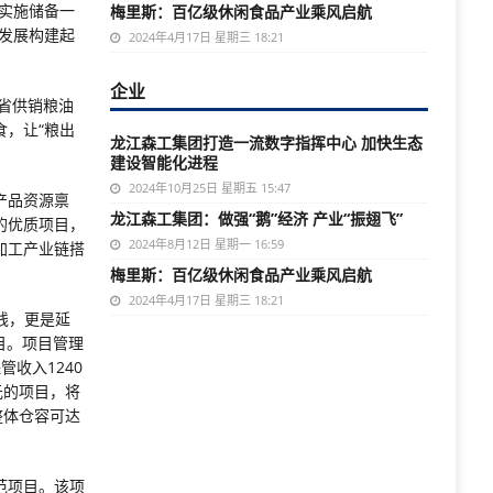
实施储备一
梅里斯：百亿级休闲食品产业乘风启航
发展构建起
2024年4月17日 星期三 18:21
企业
省供销粮油
，让“粮出
龙江森工集团打造一流数字指挥中心 加快生态
建设智能化进程
2024年10月25日 星期五 15:47
产品资源禀
龙江森工集团：做强“鹅”经济 产业“振翅飞”
的优质项目，
2024年8月12日 星期一 16:59
加工产业链搭
梅里斯：百亿级休闲食品产业乘风启航
2024年4月17日 星期三 18:21
线，更是延
目。项目管理
收入1240
元的项目，将
整体仓容可达
范项目。该项