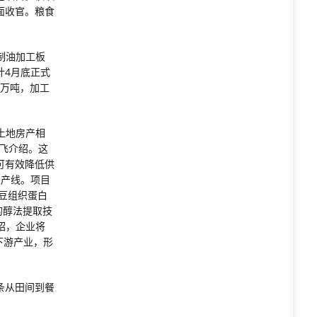
全面收官。粮食
油制油加工板
计4月底正式
1万吨，加工
土地房产相
飞介绍。这
可有效降低供
生产线。项目
大豆组织蛋白
的醇法提取技
绍，企业将
下游产业，形
条从田间到餐