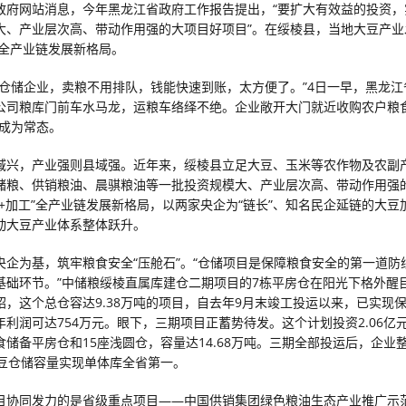
政府网站消息，今年黑龙江省政府工作报告提出，“要扩大有效益的投资，
大、产业层次高、带动作用强的大项目好项目”。在绥棱县，当地大豆产业
”全产业链发展新格局。
有仓储企业，卖粮不用排队，钱能快速到账，太方便了。”4日一早，黑龙江
公司粮库门前车水马龙，运粮车络绎不绝。企业敞开大门就近收购农户粮食
”成为常态。
域兴，产业强则县域强。近年来，绥棱县立足大豆、玉米等农作物及农副
储粮、供销粮油、晨骐粮油等一批投资规模大、产业层次高、带动作用强
储+加工”全产业链发展新格局，以两家央企为“链长”、知名民企延链的大豆
动大豆产业体系整体跃升。
央企为基，筑牢粮食安全“压舱石”。“仓储项目是保障粮食安全的第一道防
基础环节。”中储粮绥棱直属库建仓二期项目的7栋平房仓在阳光下格外醒
，这个总仓容达9.38万吨的项目，自去年9月末竣工投运以来，已实现保管
年利润可达754万元。眼下，三期项目正蓄势待发。这个计划投资2.06亿
食储备平房仓和15座浅圆仓，容量达14.68万吨。三期全部投运后，企业
大豆仓储容量实现单体库全省第一。
目协同发力的是省级重点项目——中国供销集团绿色粮油生态产业推广示