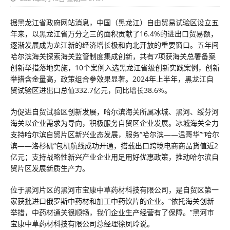
据黑龙江省政府网站消息，中国（黑龙江）自由贸易试验区设立五
年来，以黑龙江省万分之三的面积贡献了16.4%的进出口贸易额，
逐渐发展成为龙江新的经济增长极和向北开放的重要窗口。五年间
哈尔滨海关探索海关监管制度集成创新，共有7项获海关总署备案
创新举措落地实施，10个案例入选黑龙江省级创新实践案例，创新
举措含金量高，政策组合拳效果显著。2024年上半年，黑龙江自
贸试验区进出口总值332.7亿元，同比增长38.6%。
为促进自贸试验区创新发展，哈尔滨海关所属冰城、黑河、绥芬河
海关以企业需求为导向，积极服务自贸区企业发展。冰城海关全力
支持哈尔滨自贸片区新兴业态发展，服务“哈尔滨——温哥华”“哈尔
滨——洛杉矶”包机航线成功开通，搭载出口跨境电商商品货值近2
亿元；支持战略性新兴产业企业用足用好优惠政策，推动哈尔滨自
贸片区发展新质生产力。
位于黑河片区的黑河市宝康中草药材科技有限公司，是自贸区第一
家获批进口俄罗斯中药材和加工中药饮片的企业。“依托海关创新
举措，中药材通关很顺畅，我们企业生产经营有了保障。”黑河市
宝康中草药材科技有限公司总经理徐凤玲说。