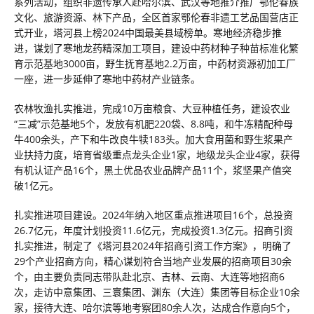
系列活动，组织非遗传承人赴哈尔滨、武汉等地推介推广鄂伦春族
文化、旅游资源、林下产品，全区首家鄂伦春非遗工艺品国营店正
式开业，塔河县上榜2024中国最美县域榜单。寒地经济稳步推
进，谋划了寒地龙药精深加工项目，建设中药材种子种苗标准化繁
育示范基地3000亩，野生抚育基地2.2万亩，中药材资源初加工厂
一座，进一步延伸了寒地中药材产业链条。
农林牧渔扎实推进，完成10万亩粮食、大豆种植任务，建设农业
“三减”示范基地5个，发放有机肥220袋、8.8吨，和牛冻精配种母
牛400余头，产下和牛改良牛犊183头。加大食用菌和野生浆果产
业扶持力度，培育省级重点龙头企业1家，地级龙头企业4家，获得
有机认证产品16个，黑土优品农业品牌产品11个，浆坚果产值突
破1亿元。
扎实推进项目建设。2024年纳入地区重点推进项目16个，总投资
26.7亿元，年度计划投资11.6亿元，完成投资1.3亿元。招商引资
扎实推进，制定了《塔河县2024年招商引资工作方案》，明确了
29个产业招商方向，精心谋划符合当地产业发展的招商项目30余
个，由主要负责同志带队赴北京、吉林、云南、大连等地招商6
次，走访中意集团、三寰集团、渊东（大连）集团等目标企业10余
家，接待大连、哈尔滨等地考察团80余人次，达成合作意向5个，