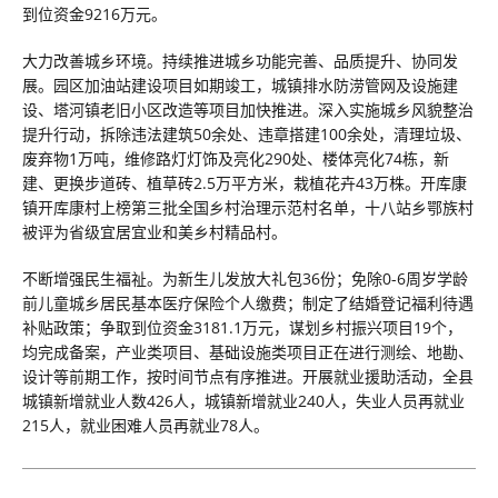
到位资金9216万元。
大力改善城乡环境。持续推进城乡功能完善、品质提升、协同发
展。园区加油站建设项目如期竣工，城镇排水防涝管网及设施建
设、塔河镇老旧小区改造等项目加快推进。深入实施城乡风貌整治
提升行动，拆除违法建筑50余处、违章搭建100余处，清理垃圾、
废弃物1万吨，维修路灯灯饰及亮化290处、楼体亮化74栋，新
建、更换步道砖、植草砖2.5万平方米，栽植花卉43万株。开库康
镇开库康村上榜第三批全国乡村治理示范村名单，十八站乡鄂族村
被评为省级宜居宜业和美乡村精品村。
不断增强民生福祉。为新生儿发放大礼包36份；免除0-6周岁学龄
前儿童城乡居民基本医疗保险个人缴费；制定了结婚登记福利待遇
补贴政策；争取到位资金3181.1万元，谋划乡村振兴项目19个，
均完成备案，产业类项目、基础设施类项目正在进行测绘、地勘、
设计等前期工作，按时间节点有序推进。开展就业援助活动，全县
城镇新增就业人数426人，城镇新增就业240人，失业人员再就业
215人，就业困难人员再就业78人。