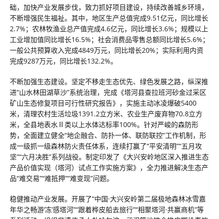
础，加快产业发展步伐，致力抓好项目建设，持续改善城乡环境，
不断增强民生福祉。其中，地区生产总值完成9.51亿元，同比增长
2.7%；农林牧渔业总产值完成4.6亿元，同比增长3.6%；规模以上
工业增加值同比增长16.5%；社会消费品零售总额同比增长5.6%；
一般公共预算收入完成4849万元，同比增长20%；实际利用内资
完成9287万元，同比增长132.2%。
不断加强生态建设。坚定不移走生态优先、绿色发展之路，纵深推
进“山水林田湖草沙”系统治理，完成《塔河县查拉班河砂金过采区
矿山生态修复项目可行性研究报告》，实施主动冰凌爆破5400
米，清理农村生活垃圾1391.2立方米、农业生产废弃物70.8立方
米，全县地表水Ⅱ类以上水体达标率100%。针对严峻的森防形
势，全面建立健全“地企融合、防扑一体、联防联控”工作机制，形
成一级抓一级森林防火责任体系，连续打赢了“平安清明”“五月攻
坚”“六月决胜”系列战役。制定印发了《大兴安岭地区深入推进生态
产品价值实现（塔河）试点工作实施方案》，全力推进解决生态产
品“难交易”“难抵押”“难变现”问题。
稳健推动产业发展。开展了“中国·大兴安岭第二届极地森林冰雪嘉
年华之畅游‘冻’感塔河”“跟着桦皮船去旅行”“相聚塔河·共赢商机”等