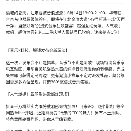
渝城的夏天，注定要被音浪点燃！6月14日13:00-21:00，华帝联
合京东电器超级体验店，即将在江北金渝大道149号打造一场“天声
干净，当燃好听”沉浸式音乐狂欢盛宴！超强互动玩法、人气歌手
献唱、超值惊喜礼包……重庆潮人集结号已吹响，速来抢占C位！
【音乐×科技，解锁发布会新玩法】
这一次，发布会不止是揭幕，音乐节不止是听歌！现场特设音乐家
电互动区，用华帝美肌浴热水器的纯净音浪激发你的节奏感，完成
集章即可获得定制周边！更有潮流小推车不定时派发礼品，舞台氛
围更是多方位呈现，打造360°沉浸式音乐盛宴。
【人气爆棚！戴羽彤热歌燃炸现场】
抖音千万粉丝实力唱将戴羽彤倾情加盟！《来迟》《别错过》等全
网热单live开唱，近距离感受“行走的CD”的魅力！另有本土乐队、
特色舞团轮番炸场，带你从早嗨到晚。