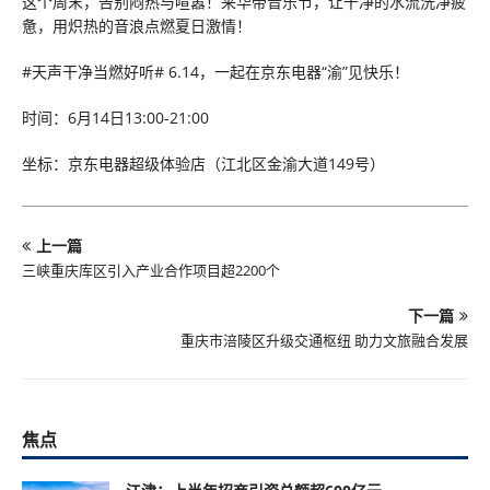
这个周末，告别闷热与喧嚣！来华帝音乐节，让干净的水流洗净疲
惫，用炽热的音浪点燃夏日激情！
#天声干净当燃好听# 6.14，一起在京东电器“渝”见快乐！
时间：6月14日13:00-21:00
坐标：京东电器超级体验店（江北区金渝大道149号）
上一篇
三峡重庆库区引入产业合作项目超2200个
下一篇
重庆市涪陵区升级交通枢纽 助力文旅融合发展
焦点