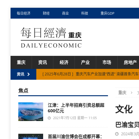
每日经济
财经
商业
科技
重庆GDP
重庆
资讯
经济
产业
市场
房地产
[ 2025年6月28日 ]
重庆汽车产业加速“西进” 渝疆首条汽
资讯
[ 2025年6月13日 ]
1—5月重庆市级重点项目完成投资超1
焦点
重庆
[ 2025年11月13日 ]
重庆市已培育专精特新中小企业573
江津：上半年招商引资总额超
文化
600亿元
2021年7月12日 星期一 11:05
巴渝宝贝
2024年3月
首届川渝住博会在成都开幕：