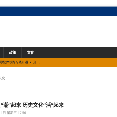
政策
文化
车零配件铁路专线开通
资讯
900亿元
资讯
文化
8家
资讯
“潮”起来 历史文化“活”起来
1日 星期五 17:56