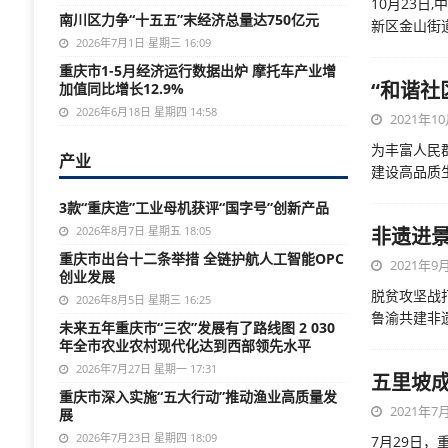
10月23日
南川区力争“十五五”末经济总量达750亿元
新区金山街
2026年7月1日 星期三 16:09
重庆市1-5月经济运行数据出炉 摩托车产业增
“和谐社
加值同比增长12.9%
2026年6月18日 星期四 14:58
2021年10
为丰富人民
产业
建设高品质
3款“重庆造”工业母机获评“国字号”创新产品
2026年8月7日 星期五 18:05
非遗进
重庆市出台十二条举措 全链护航人工智能OPC
2021年9月
创业发展
脱贫攻坚战
2026年8月5日 星期三 16:25
鲁渝共建非
未来五年重庆市“三农”发展有了路线图 2 030
年全市农业农村现代化达到西部领先水平
2026年7月27日 星期一 17:31
五里坡
重庆市深入实施“五大行动”推动渔业高质量发
2021年7月
展
2026年7月23日 星期四 18:09
7月29日