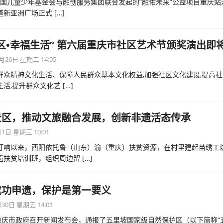
,中国儿童少年基金会与融创服务集团联合发起的“融佑未来”公益项目重庆站
道新亚洲广场正式
[…]
区•幸福生活” 第六届重庆市社区艺术节颁奖演出即
月26日 星期二 14:05
群众精神文化生活、保障人民群众基本文化权益,加强社区文化建设,提高社
生活,提升群众文化艺
[…]
景区，推动文旅融合发展，创新非遗活态传承
1日 星期三 10:01
打响以来，酉阳依托鲁（山东）渝（重庆）扶贫资源，在村里建起苗绣工
遗扶贫培训班，组织周边留
[…]
成功申遗，保护是第一要义
30日 星期五 14:01
，重庆市政府召开新闻发布会，通报了五里坡国家级自然保护区（以下简称“