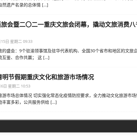
自然遗产名录的总体情
[…]
西旅会暨二〇二一重庆文旅会闭幕，撬动文旅消费八
15日 星期二 09:33
放的盛会：9个驻渝领事馆及驻华代表机构、全国30个省市和地区的文旅
流互鉴、合作共赢； 这
[…]
年清明节假期重庆文化和旅游市场情况
6日 星期二 10:53
旅游市场总体情况 切实强化常态化疫情防控要求，全力推动文化旅游市场
动丰富多彩，公共服务供给
[…]