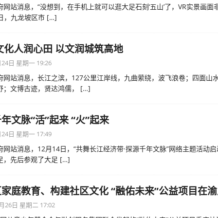
府网站消息，“没想到，在手机上就可以逛大足石刻‘五山’了，VR实景画面
8日，九龙坡区市
[…]
文化人润心田 以文润城筑高地
24日 星期一 19:26
府网站消息，长江之滨，127公里江岸线，九曲萦绕，波飞浪卷；四面山
舒；文博古迹，贤达鸿儒，
[…]
年文脉“活”起来 “火”起来
24日 星期一 17:49
府网站消息，12月14日，“共舞长江经济带·探源千年文脉”网络主题活动
足，先后参观了大足
[…]
家庭教育、构建社区文化 “融佑未来”公益项目在
月26日 星期二 17:02