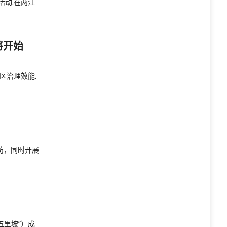
活动,在两江
将开始
区治理效能,
坊，同时开展
五里坡”）成