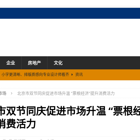
企业
房地产
文化
2来了！小字更清晰、排版质感向专业设计师看齐
资讯
元
市场
市场
北京市双节同庆促进市场升温 “票根经济”提升消费活力
能大会 展示AI健康硬件Somni与“模型×本体”创新技术路径
资讯
市双节同庆促进市场升温 “票根经
消费活力