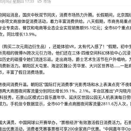
10月9日 星期四 17:33
市场
府网站消息，国庆中秋双节同庆，消费市场热力升腾。长假期间，北京围绕
00余项文商旅体促消费活动，着力丰富消费供给。八天假期，市商务局重
专业专卖店、餐饮和电商等业态企业实现销售额95.1亿元；全市60个重点
人次，同比增长13.9%。
谷（购买二次元周边衍生品），还能体验VR，太有代入感了！”假期，初中
新亮相的微博IN跨次元引力场，他们还在三体·四维空间科幻体验中心沉
和历史的碰撞令她们流连忘返。走出商场，爵士艺术生活节在户外唱响，
消费新活力。朝阳区大屯里、海淀区魏公·芳华里、大兴区世界坊……一批
市，丰富了假日消费场景。
进夜间消费升温。朝阳区“国际灯光消费季”光影秀场和水上表演点亮“不夜
两大商圈夜间客流量分别同比增长39.1%、2.1%。丰台区推出“卢沟晓月
影科技秀，石景山区模式口音乐嘉年华、延庆区世园公园无人机表演每日傍
潜力。手机信令数据显示，全市60个重点商圈夜间客流量2811.6万人次
中国大满贯、中国网球公开赛举办，“票根经济”有效激活假日消费活力。石
出优惠活动，消费者凭赛事票根可享200余家商户优惠。“中网嘉年华Open