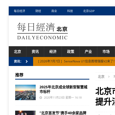
每日经济
财经
商业
科技
北京GDP
北京
资讯
经济
政策
产业
市场
[ 2026年7月7日 ]
SenseNova U1信息图增强版V
资讯：
[ 2026年3月27日 ]
十五五”怀柔科学城每年投资200亿
推荐
北京
[ 2026年7月17日 ]
Fullive.ai亮相2026世界人工智
2025年北京成全球新型智慧城
北京
市标杆
2020年11月23日 星期一 16:18
提升
“北京首发节”携手40余家品牌