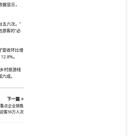
数据显示，
台五六次。”
游客的“必
厅营收环比增
2.8%。
”乡村旅游线
超六成。
下一篇
 重点企业销售
 迎客56万人次