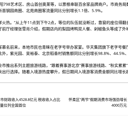
朝阳798艺术区、房山首创奥莱等，以票根串联百余家品牌商户。市商务局
首钢园商圈、北苑商圈客流量同比分别增长1.1倍、5.9%。
样火热。“从上午11点到下午2点，等位的队伍就没断过，靠窗的座位得翻
厅前厅经理张雪肖介绍，假期店内的梨园烤鸭双人餐、剁椒鱼头等成了外地
客慕名前来，本地市民也青睐在老字号举办家宴。华天集团旗下老字号餐
此外，紫光园、吴裕泰、北京稻香村销售额同比分别增长98.8%、44.5%、1
全市推出系列主题旅游线路，“跟着赛事游北京”赛事旅游线路、“秋实累累
秋出行选择。随着入境游热度攀升，假日期间入境游客消费金额同比增长
市财政收入4528.8亿元 税收收入占比
怀柔区“两节”假期消费市场强劲增长
入质量位列全国首位
4000万元