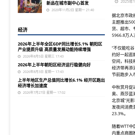
2025年
新品在城市副中心首发
2020年11月2日 星期一 21:40
据北京市政
主题推出5
货、超市、
经济
5966.8万
2026年上半年全区GDP同比增长5.1% 朝阳区
“不仅能吃
产业提质升级 高质量发展动能持续增强
约好一起逛
2026年8月5日 星期三 17:43
空间，科技
2026年上半年朝阳区经济运行稳健向好
经济带再添
2026年8月3日 星期一 17:43
节前跑步入
上半年地区生产总值同比增长6.1% 经开区跑出
经济增长加速度
中秋赏月促
2026年7月27日 星期一 17:02
奥、燕莎蓝港
北京城”光
发夜间消费
23.3%。
随着WTT
内重点商圈推