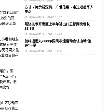
2026年8月6日 星期四 17:41
方寸卡片承载深情，广发信用卡走进退役军人
生活
“京彩四季”
2026年8月6日 星期四 15:12
点监测的百
商圈客流量
经济技术开发区上半年进出口总额同比增长
33.8%
2026年8月5日 星期三 17:43
生小琳和朋友
加味逍遥丸×Keep国风非遗运动会让山城“逍
浸式探索三体
遥”一夏
为亮马河文化
2026年8月4日 星期二 14:18
商业项目都在
朝阳”，亚
”“永定河与
晚启幕，激
，同比增
景山区联动区
 Live第二