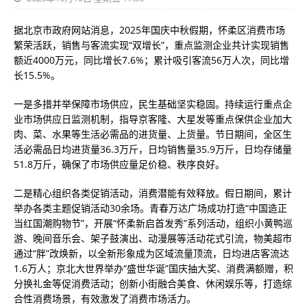
据北京市政府网站消息，2025年国庆中秋假期，怀柔区消费市场
繁荣活跃，销售与客流实现“双增长”，重点监测企业共计实现销售
额近4000万元，同比增长7.6%；累计吸引客流56万人次，同比增
长15.5%。
一是多措并举保障市场供应，民生基础坚实稳固。持续运行重点企
业市场供应日监测机制，指导京客隆、大星发等重点保供企业加大
肉、菜、水果等生活必需品的进货量、上货量。节日期间，全区生
活必需品日均进货量36.3万斤，日均销售量35.9万斤，日均存储量
51.8万斤，确保了市场供应量足价稳、秩序良好。
二是精心组织各类促销活动，消费潜能有效释放。假日期间，累计
举办各类主题促销活动30余场。青春万达广场成功打造“中国造正
当红国潮购物节”，开展“怀柔新启首发秀”系列活动，组织小黄鸭巡
游、晚间音乐会、架子鼓演出、动漫展等活动花式引流，物美超市
通过“胖”改焕新，以全新形象成为区域流量顶流，日均进店客流达
1.6万人；京北大世界举办“盛世华诞”国庆抽大奖、消费满额赠，积
分换礼金等促消费活动；创新小街融合美食、休闲娱乐等，打造综
合性消费场景，有效激发了消费市场活力。