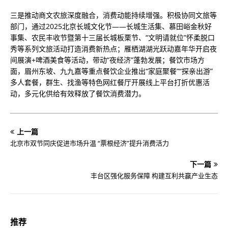
三是推动商文农旅深度融合，消费动能持续增强。积极协同文旅等
部门，通过2025北京长城文化节——长城生活集、慕田峪金秋好
事集、农民丰收节暨第十三届长城板栗节、“文明请就位”怀柔脱口
秀等系列文旅活动打造消费新热点；雁栖湖湖光跃动嘉年华开启夜
间展演+啤酒美食等活动，带动“夜经济”蓬勃发展；餐饮市场方
面，眉州东坡、九九嘉等重点餐饮企业推出“家庭聚餐”“探亲出游”
多人套餐，群生、找渔等特色网红餐厅开展线上平台打折优惠活
动，多元化供给有效释放了餐饮消费潜力。
上一篇
北京市双节同庆促进市场升温 “票根经济”提升消费活力
下一篇
丰台区强化服务保障 构建互利共赢产业生态
推荐